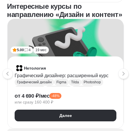
Интересные курсы по
направлению «Дизайн и контент»
5.00
4
19 мес
Нетология
Графический дизайнер: расширенный курс
Графический дизайн
Figma
Tilda
Photoshop
Adobe Illustrator
Типографика
Айдентика
от 4 690 ₽/мес
-48%
Иллюстрация
Скетчинг
After Effects
или сразу 160 400 ₽
Adobe Animate
Cinema 4D
InDesign
Дизайн логотипов
Дизайн упаковки
Далее
Дизайн баннеров
Бренд-дизайн
Верстка печатных изданий