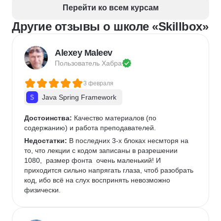
Верстка полиграфической продукции
Перейти ко всем курсам
Разработка фирменного стиля
Другие отзывы о школе «Skillbox»
Создание анимации
Брендинг
Microsoft PowerPoint
Дизайн текста
Дизайн карточек для маркетплейсов
Alexey Maleev
Колористика
Google Slides
Пользователь 
Хабра
3 февраля
Java Spring Framework
Достоинства:
 Качество материалов (по 
содержанию) и работа преподавателей.
Недостатки:
 В последних 3-х блоках несмторя на 
то, что лекции с кодом записаны в разрешении 
1080,  размер фонта  очень маленький! И 
приходится сильно напрягать глаза, чтоб разобрать 
код, ибо всё на слух воспринять невозможно 
физически. 