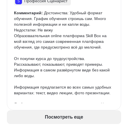
Профессия Сценарист
Комментарий:
 Достоинства: Удобный формат 
обучения. График обучения строишь сам. Много 
полезной информации и ни капли воды.

Недостатки: Не вижу

Образоваательная online платформа Skill Box на 
мой взгляд это самая современная платформа 
обучения, где предусмотрено всё до мелочей.

От покупки курса до трудоустройства. 
Рассказывают, показывают, приводят примеры. 
Информация в самом развёрнутом виде без какой 
либо воды.

Информация предлагается во всех самых удобных 
вариантах: текст, видео лекции, фото презентации.

Я обучаюсь на курсе сценарного мастерства. На 
данном курсе предусмотрены как и сказал видео 
лекции, презентации, а также текстовый формат. 
Посмотреть еще
Автор курса Евгений Казачков (сценарист фильма 
пальма) подробно рассказывает о всей структуре 