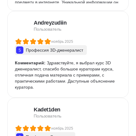
предмету в интернете. Уникальной информации он 
не содержит, представляет собой компиляция 
публично доступной в интернете информации 
через призму восприятия авторов.Таких денег 
Andreyzudiin
однозначно не стоит.
Пользователь
ноябрь 2025
Профессия 3D-дженералист
Комментарий:
 Здравствуйте, я выбрал курс 3D 
дженералист, спасибо большое кураторам курса, 
отличная подача материала с примерами, с 
практическими работами. Даступные объяснение 
куратора.
Kadet1den
Пользователь
ноябрь 2025