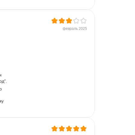
февраль 2025
и 
од".
о 
му 