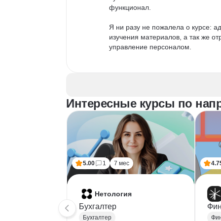
функционал.

Я ни разу не пожалела о курсе: 
изучения материалов, а так же от
управление персоналом.

Информация дается в виде лекций
проверкой и поддержкой кураторо
оперативно.

Интересные курсы по нап
Программы выстроены логически,
харизматичные лекторы.

В дополнение добавили несколько
сфере экономики.

5.00
1
7 мес
4.7
Выражаю огромную благодарность 
группы поддержки!
Нетология
Бухгалтер
Фин
Бухгалтер
Фи