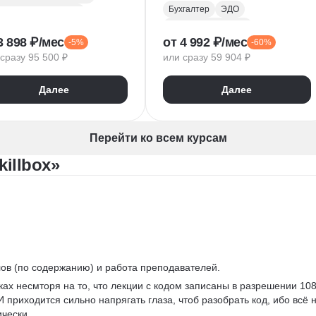
Бухгалтер
ЭДО
ансовая аналитика
Бухгалтерский учет
Инвестиционная аналитика
3 898 ₽/мес
от 4 992 ₽/мес
-5%
-60%
Microsoft Excel
Бюджетирование проектов
сразу 95 500 ₽
или сразу 59 904 ₽
Визуализация
ансовый директор
Математическая статистика
Финансовое моделирование
Далее
Далее
Взаимодействие с государственными органами
ансовая отчетность
1С:Бухгалтерия
джетирование
Налоговый учет
авление затратами
Перейти ко всем курсам
Первичная документация
Управление себестоимостью
illbox»
лиз безубыточности
Управление оборотным капиталом
нка стоимости
лов (по содержанию) и работа преподавателей.
ках несмторя на то, что лекции с кодом записаны в разрешении 108
 приходится сильно напрягать глаза, чтоб разобрать код, ибо всё н
чески. 