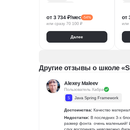
Microsoft Excel
Фин
Налогообложение
от 3 734 ₽/мес
от 
-54%
Взаимодействие с государственными органами
или сразу 70 100 ₽
или 
Управленческий учет
Фин
Финансовый учет
Далее
1С:Бухгалтерия
Фин
Excel для экономистов
Бю
Google Таблицы
Упр
Финансовая отчетность
Другие отзывы о школе «Sk
Бухгалтерский учет
Ана
Налоговый учет
Google Slides
Оце
Alexey Maleev
Кадровый учет
Пользователь 
Хабра
Расчет заработной платы
Java Spring Framework
Бухгалтерская отчетность
Достоинства:
 Качество материа
Недостатки:
 В последних 3-х бло
размер фонта  очень маленький! И
слух воспринять невозможно физи