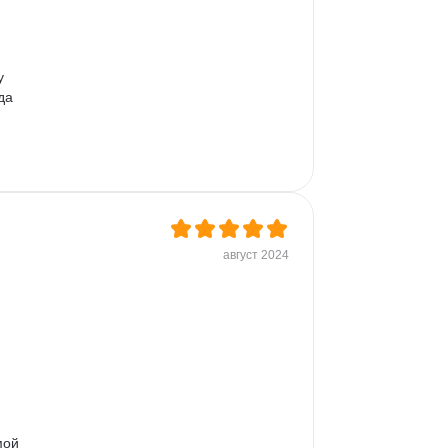
у 
да 
август 2024
мой 