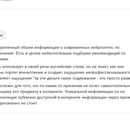
рс
приличный объем информации о современных нейросетях, их 
енения. Есть в целом небесполезные подборки рекомендаций по 
ними.
 использует в своей речи английские слова, но не знает, как они 
ень портит впечатление и создает ощущение непрофессиональност
ляет ощущение "за эти деньги такое содержание - это просто разв
олезен для того, кто по каким-то причинам не хочет самостоятельн
щему его предмету в интернете. Уникальной информации он не 
мпиляция публично доступной в интернете информации через приз
днозначно не стоит.