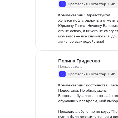
Профессия Бухгалтер + ИИ
Комментарий:
 Здравствуйте!

Хочется поблагодарить и отметит
Юрьевну Ганжа, Нечаеву Валерию!
его не освою, и ничего не смогу 
моментов — всё случилось! Я дош
активное взаимодействие!
Полина Гридасова
Пользователь
Профессия Бухгалтер + ИИ
Комментарий:
 Достоинства: Нас
Недостатки: Не обнаружены.

Впервые обучалась на он-лайн п
обучающих платформ, мой выбор па
Проходила обучение по крусу "Про
нужно было освежить знания и ос