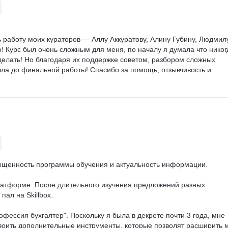
ь работу моих кураторов — Аллу Аккуратову, Алину Губину, Людмил
 Курс был очень сложным для меня, по началу я думала что никог
сделать! Но благодаря их поддержке советом, разбором сложных 
ла до финальной работы! Спасибо за помощь, отзывчивость и 
ыщенность программы обучения и актуальность информации.

латформе. После длительного изучения предложений разных 
л на Skillbox.

фессия бухгалтер". Поскольку я была в декрете почти 3 года, мне 
воить дополнительные инструменты, которые позволят расширить 