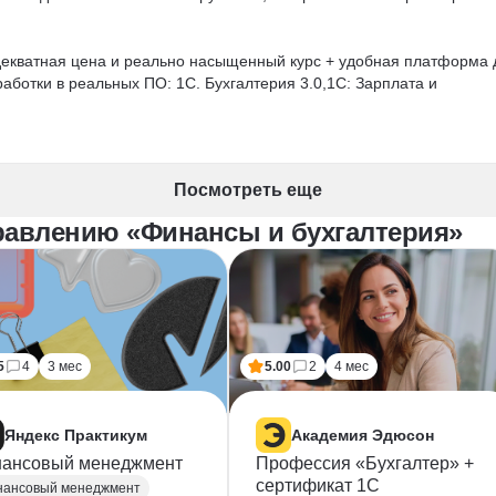
адекватная цена и реально насыщенный курс + удобная платформа 
работки в реальных ПО: 1С. Бухгалтерия 3.0,1С: Зарплата и 
 + отработка пройденного материала в домашних заданиях с 
в. Отвечали на все возникающие вопросы, работы проверяли 
Посмотреть еще
равлению «Финансы и бухгалтерия»
 максимально доходчивое объяснение, невероятно приятные и 
 курсов, важных и необходимых для специалистов, работающих в 
5
4
3 мес
5.00
2
4 мес
команде Skillbox за качественный продукт и эффективную работу 
Яндекс Практикум
Академия Эдюсон
ансовый менеджмент
Профессия «Бухгалтер» +
сертификат 1С
нансовый менеджмент