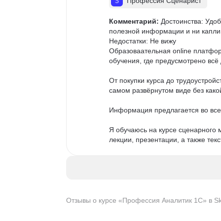
Профессия Сценарист
Комментарий:
 Достоинства: Удо
полезной информации и ни капли 
Недостатки: Не вижу

Образоваательная online платфор
обучения, где предусмотрено всё 
От покупки курса до трудоустрой
самом развёрнутом виде без какой
Информация предлагается во всех
Я обучаюсь на курсе сценарного 
лекции, презентации, а также тек
пальма) подробно рассказывает о 
домашнее задание и проверяют 
Удобно, что информация доступна 
материалу и повторить.

Отзывы о курсе «Профессия Аналитик 1С» в Ski
На курсе сценарного мастерства 
кино до авторского права.
