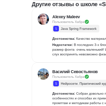
Другие отзывы о школе «Sk
Pandas
Google Таблицы
NLP
Очистка данных
Alexey Maleev
Извлечение данных
Пользователь 
Хабра
API
Аналитика данных
Java Spring Framework
Достоинства:
 Качество материа
Недостатки:
 В последних 3-х бло
размер фонта  очень маленький! И
слух воспринять невозможно физи
Василий Севостьянов
Пользователь 
Хабра
Нейросети. Практический ку
Достоинства:
 Собран довольно 
особенностях и способах их прим
промптам и методикам работы с 