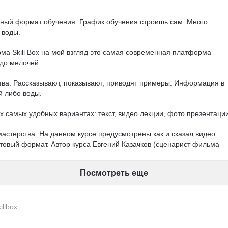
бный формат обучения. График обучения строишь сам. Много 
воды.

ма Skill Box на мой взгляд это самая современная платформа 
до мелочей.

ства. Рассказывают, показывают, приводят примеры. Информация в 
 либо воды.

 самых удобных вариантах: текст, видео лекции, фото презентации.
мастерства. На данном курсе предусмотрены как и сказал видео 
стовый формат. Автор курса Евгений Казачков (сценарист фильма 
всей структуре написания сценария, после чего даётся практическ
домашнюю работу действующие сценаристы.

Посмотреть еще
навсегда. Если что-то подзабыл, то можно всегда вернуться к 
llbox
также предусмотрено множество дополнительных модулей от истор