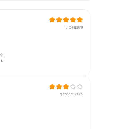
Google Таблицы
Microsoft PowerPoint
Дашборд
Разработка требований
3 февраля
Plotly
Seaborn
0,  
а 
февраль 2025