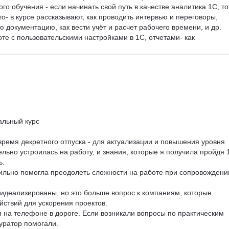
го обучения - если начинать свой путь в качестве аналитика 1С, то
о- в курсе рассказывают, как проводить интервью и переговоры, 
документацию, как вести учёт и расчет рабочего времени, и др. 
е с пользовательскими настройками в 1С, отчетами- как 
и, поиску и исправлению ошибок в документах, учат как различать
аммные и каким образом поступать при их выявлении. По сути, пос
готовая профессия. В целом, выбором обучающей платформы я 
 желающим получит дополнительное образование.
альный курс

время декретного отпуска - для актуализации и повышения уровня 
льно устроилась на работу, и знания, которые я получила пройдя 1
.

 сильно помогла преодолеть сложности на работе при сопровождени
 идеализированы, но это больше вопрос к компаниям, которые 
ствий для ускорения проектов.

 на телефоне в дороге. Если возникали вопросы по практическим 
куратор помогали.