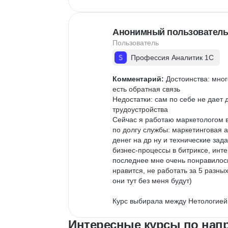
Анонимный пользователь
Пользователь
Профессия Аналитик 1С
Комментарий:
 Достоинства: мно
есть обратная связь

Недостатки: сам по себе не дает
трудоустройства

Сейчас я работаю маркетологом в 
по долгу службы: маркетинговая 
денег на др ну и технические зад
бизнес-процессы в битриксе, инте
последнее мне очень понравилось
нравится, не работать за 5 разны
они тут без меня будут)

Курс выбирала между Нетологией 
подходит формат занятий в виде 
срокам обучения.
Интересные курсы по напр