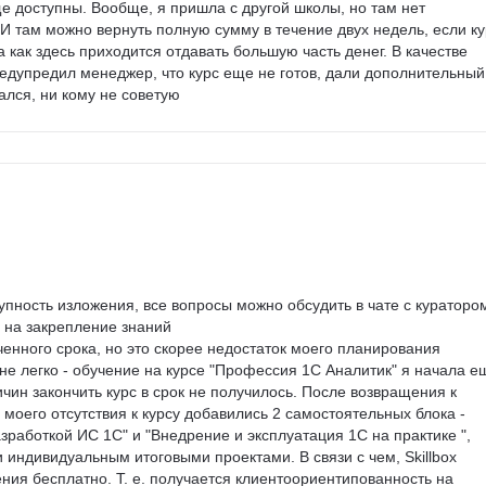
ще доступны. Вообще, я пришла с другой школы, но там нет 
И там можно вернуть полную сумму в течение двух недель, если ку
а как здесь приходится отдавать большую часть денег. В качестве 
редупредил менеджер, что курс еще не готов, дали дополнительный
тался, ни кому не советую
упность изложения, все вопросы можно обсудить в чате с куратором
 на закрепление знаний

енного срока, но это скорее недостаток моего планирования

я не легко - обучение на курсе "Профессия 1С Аналитик" я начала е
ичин закончить курс в срок не получилось. После возвращения к 
 моего отсутствия к курсу добавились 2 самостоятельных блока - 
работкой ИС 1С" и "Внедрение и эксплуатация 1С на практике ", 
 индивидуальным итоговыми проектами. В связи с чем, Skillbox 
ния бесплатно. Т. е. получается клиентоориентипованность на 