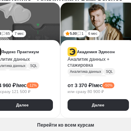
3
65
7 мес
5.00
1
6 мес
Яндекс Практикум
Академия Эдюсон
литик данных
Аналитик данных +
стажировка
литика данных
SQL
Аналитика данных
SQL
hon
PostgreSQL
Python
PostgreSQL
 тестирование
4 960 ₽/мес
от 3 370 ₽/мес
-12%
-50%
Алгоритмы и структуры данных
PlotLib
NumPy
сразу 121 500 ₽
или сразу 80 900 ₽
Power BI
Tableau
ndas
Microsoft Excel
dex DataLens
Далее
Далее
Математическая статистика
gle Таблицы
Plotly
Power Query
Py
Z-тест
Google Таблицы
Перейти ко всем курсам
Юнит-экономика