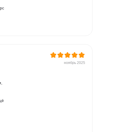
рс 
 
ноябрь 2025
, 
щё 