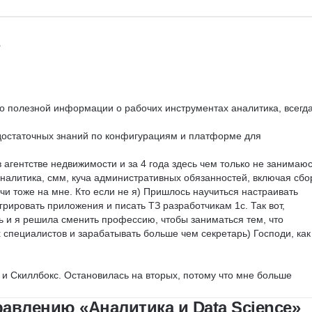
го полезной информации о рабочих инструментах аналитика, всегда
 достаточных знаний по конфигурациям и платформе для 
агентстве недвижимости и за 4 года здесь чем только не занимаюс
аналитика, смм, куча административных обязанностей, включая сбо
ачи тоже на мне. Кто если не я) Пришлось научиться настраивать 
грировать приложения и писать ТЗ разработчикам 1с. Так вот, 
 и я решила сменить профессию, чтобы заниматься тем, что 
х специалистов и зарабатывать больше чем секретарь) Господи, как
и Скиллбокс. Остановилась на вторых, потому что мне больше 
предзаписанных видео и отсутствие привязанности к конкретным 
авлению «Аналитика и Data Science»