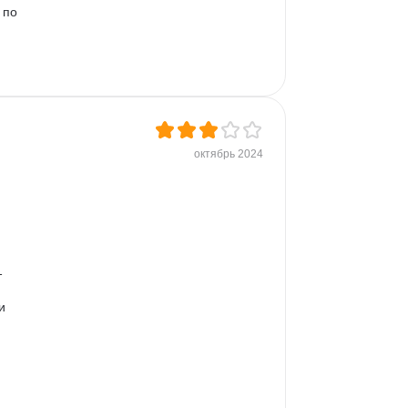
 по 
 
ле 
октябрь 2024
 
и 