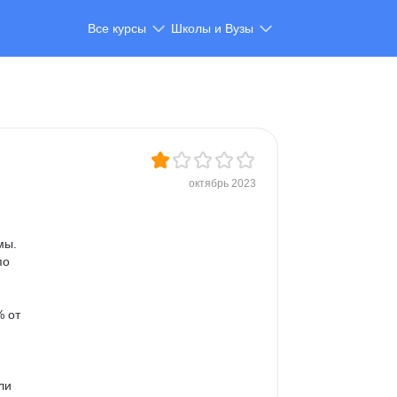
Все курсы
Школы и Вузы
октябрь 2023
мы. 
по 
 
 от 
 
ли 