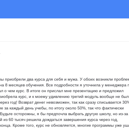
 мы приобрели два курса для себя и мужа. У обоих возникли пробле
на 8 месяцев обучения. Все подробности я уточнила у менеджера 
л о чем курс. В итоге он прислал мне презентацию и предложил 
риобрела курс, и к моему удивлению третий модуль вообще не был
через год! Возврат денег невозможен, так как сразу списывается 30%
 за каждый день учебы, по итогу около 50%, так что фактически 
 Будьте осторожны, я бы предпочла выбрать другую школу, но из-за
й из 60 тысяч решила дождаться завершения курса через год, 
 конца. Кроме того, курс не обновляется, многие программы уже уш