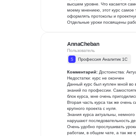
высшем уровне. Что касается само
моему мнениею, этот курс самое т
оформлять протоколы и проектную 
Отдельные уроки посвящены работ
встроенными так и настраиваемым
ошибки пользовательские и прогр
окончания курса на руках будет 
AnnaCheban
довольна рекомендую знакомым,
Пользователь
Профессия Аналитик 1С
Комментарий:
 Достоинства: Акту
Недостатки: курс не окончен

Данный курс был куплен мной во 
знаний по профессии. Самостояте
блок курса, мне очень пригодились
Вторая часть курса так же очень
крупного проекта с нуля.

Знания курса актуальны, немного
нарушают последовательность дей
Очень удобно прослушивать уроки
работам, в общем чате, а так же 