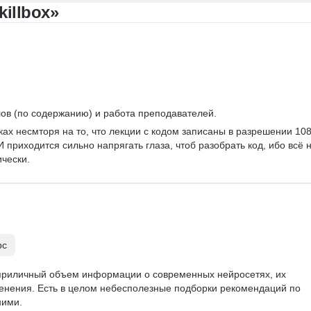
illbox»
Теория вероятностей
A/B тестирование
Visual Basic
лов (по содержанию) и работа преподавателей.
ках несмторя на то, что лекции с кодом записаны в разрешении 108
 приходится сильно напрягать глаза, чтоб разобрать код, ибо всё н
чески. 
рс
приличный объем информации о современных нейросетях, их 
енения. Есть в целом небесполезные подборки рекомендаций по 
ними.