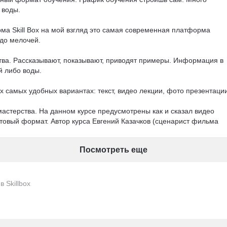
воды.

ма Skill Box на мой взгляд это самая современная платформа 
до мелочей.

ства. Рассказывают, показывают, приводят примеры. Информация в 
 либо воды.

 самых удобных вариантах: текст, видео лекции, фото презентации.
мастерства. На данном курсе предусмотрены как и сказал видео 
стовый формат. Автор курса Евгений Казачков (сценарист фильма 
всей структуре написания сценария, после чего даётся практическ
домашнюю работу действующие сценаристы.

Посмотреть еще
навсегда. Если что-то подзабыл, то можно всегда вернуться к 
 Skillbox
также предусмотрено множество дополнительных модулей от истор
й платформе!