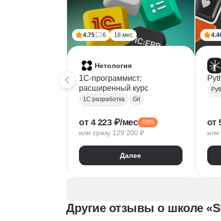
4.75
6
18 мес
4.4
Нетология
1C-программист:
Pyt
расширенный курс
Pyt
1С разработка
Git
Bac
Microsoft Excel
RE
от 4 223 ₽/мес
от 
-50%
1С:Бухгалтерия
Doc
или сразу 129 200 ₽
или 
Google Таблицы
Eclipse
1С:Предприятие
XML
Git
Далее
JSON
1С:БСП
JS
Конфигурирование 1С
Про
RES
Другие отзывы о школе «Sk