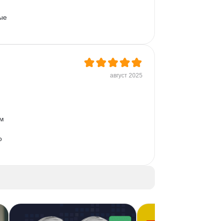
ые 
август 2025
м 
о 