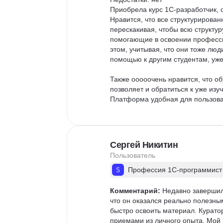
Приобрела курс 1С-разработчик, о
Нравится, что все структурирован
перескакивая, чтобы всю структур
помогающие в освоении профессии,
этом, учитывая, что они тоже люди
помощью к другим студентам, уже 
Также ооооочень нравится, что об
позволяет и обратиться к уже изу
Платформа удобная для пользовате
При покупке курса у меня случилс
менеджеру, с которым проводилась
Большое человеческое спасибо!

Сергей Никитин
Пользователь
После окончания курса планирую 
курсы, ведь мир меняется, появля
Профессия 1С-программист
Комментарий:
 Недавно завершил 
что он оказался реально полезны
быстро освоить материал. Курато
приемами из личного опыта. Мой 