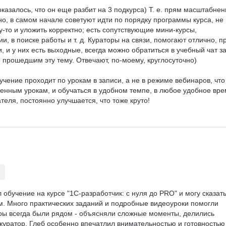
казалось, что он еще разбит на 3 подкурса) Т. е. прям масштабнень
но, в самом начале советуют идти по порядку программы курса, не 
у-то и уложить корректно; есть сопутствующие мини-курсы, 
 в поиске работы и т. д. Кураторы на связи, помогают отлично, пр
, и у них есть выходные, всегда можно обратиться в учебный чат за
прошедшим эту тему. Отвечают, по-моему, круглосуточно)

учение проходит по урокам в записи, а не в режиме вебинаров, что
ченным урокам, и обучаться в удобном темпе, в любое удобное врем
ля, постоянно улучшается, что тоже круто!

я казус, что мне оформили не тот курс, но при обращении к 
 сделка, все в течение нескольких часов сделали, как нужно. 
дальше использовать платформу, вероятнее всего, приобрету нов
ется что-то новое, в чем нужно разбираться, чтобы не "потеряться"
обучение на курсе "1С-разработчик: с нуля до PRO" и могу сказать
м. Много практических заданий и подробные видеоуроки помогли 
ры всегда были рядом - объясняли сложные моменты, делились 
куратор, Глеб особенно впечатлил внимательностью и готовностью