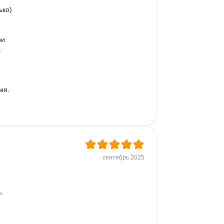
ко)

и 
 
 
я.

сентябрь 2025
ые 
, 
 