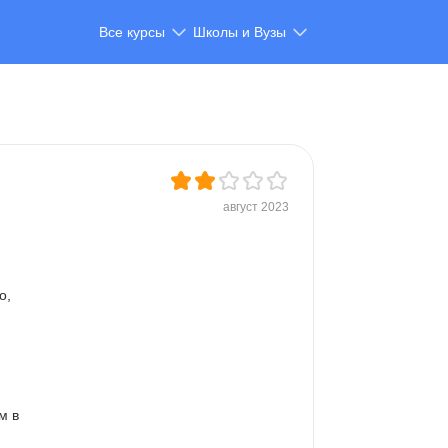
Все курсы
Школы и Вузы
август 2023
о, 
 
м в 