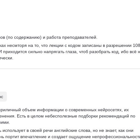
Базы данных
FastAPI
CRUD
Жизненный цикл ПО
Agile
Scrum
Waterfall
лов (по содержанию) и работа преподавателей.
ках несмторя на то, что лекции с кодом записаны в разрешении 108
 приходится сильно напрягать глаза, чтоб разобрать код, ибо всё н
чески. 
рс
приличный объем информации о современных нейросетях, их 
енения. Есть в целом небесполезные подборки рекомендаций по 
ними.
 использует в своей речи английские слова, но не знает, как они 
ень портит впечатление и создает ощущение непрофессиональност