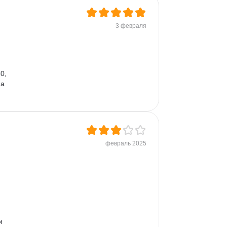
3 февраля
0,  
а 
февраль 2025
и 