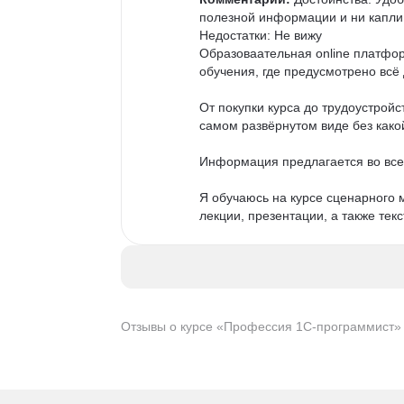
полезной информации и ни капли 
Недостатки: Не вижу

Образоваательная online платфор
обучения, где предусмотрено всё 
От покупки курса до трудоустрой
самом развёрнутом виде без какой
Информация предлагается во всех
Я обучаюсь на курсе сценарного 
лекции, презентации, а также тек
пальма) подробно рассказывает о 
домашнее задание и проверяют 
Удобно, что информация доступна 
материалу и повторить.

Отзывы о курсе «Профессия 1С-программист» в
На курсе сценарного мастерства 
кино до авторского права.

Всем советую обучение на данно