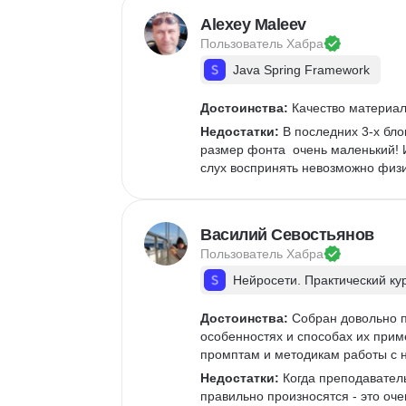
Alexey Maleev
Пользователь 
Хабра
Java Spring Framework
Достоинства:
 Качество материа
Недостатки:
 В последних 3-х бло
размер фонта  очень маленький! И
слух воспринять невозможно физи
Василий Севостьянов
Пользователь 
Хабра
Нейросети. Практический ку
Достоинства:
 Собран довольно 
особенностях и способах их прим
промптам и методикам работы с 
Недостатки:
 Когда преподаватель
правильно произносятся - это оч