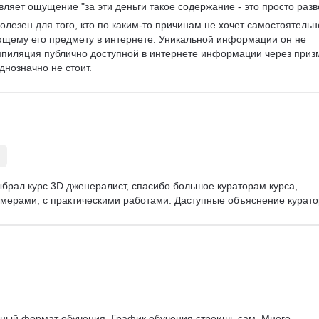
ляет ощущение "за эти деньги такое содержание - это просто разв
олезен для того, кто по каким-то причинам не хочет самостоятельн
щему его предмету в интернете. Уникальной информации он не 
мпиляция публично доступной в интернете информации через приз
днозначно не стоит.
выбрал курс 3D дженералист, спасибо большое кураторам курса, 
мерами, с практическими работами. Даступные объяснение курато
бный формат обучения. График обучения строишь сам. Много 