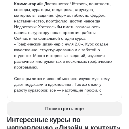
Комментарий:
 Достоинства: Чёткость, понятность, 
спикеры, кураторы, поддержка, структура, 
материалы, задания, формат, гибкость, фидбэк, 
наставничество, портфолио, доступ навсегда

Недостатки: Хотелось бы иметь возможность 
написать куратору после принятия работы.

Сейчас я на финальной стадии курса 
«Графический дизайнер с нуля 2.0». Курс создан 
качественно, структурированно и с заботой о 
студенте. Много интересных заданий, изучения 
различных инструментах в нескольких графических 
программах.

Спикеры четко и ясно объясняют изучаемую тему, 
дают подсказки и вдохновляют. Так же отмечу 
работу кураторов: все — настоящие профи, с 
которыми приятно учиться. А куратор Алексей 
Воронин — мой личный герой. Его видео-разборы 
каждой работы — это не просто проверка, а 
Посмотреть еще
настоящий диалог. Он не только указывает на 
Интересные курсы по
ошибки, но и предлагает альтернативы, объясняет 
логику, поддерживает. Благодаря ему я научилась 
направлению «Дизайн и контент»