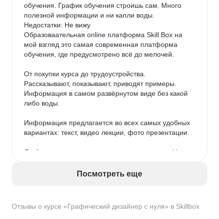
обучения. График обучения строишь сам. Много 
полезной информации и ни капли воды.

Недостатки: Не вижу

Образоваательная online платформа Skill Box на 
мой взгляд это самая современная платформа 
обучения, где предусмотрено всё до мелочей.

От покупки курса до трудоустройства. 
Рассказывают, показывают, приводят примеры. 
Информация в самом развёрнутом виде без какой 
либо воды.

Информация предлагается во всех самых удобных 
вариантах: текст, видео лекции, фото презентации.

Я обучаюсь на курсе сценарного мастерства. На 
данном курсе предусмотрены как и сказал видео 
лекции, презентации, а также текстовый формат. 
Посмотреть еще
Автор курса Евгений Казачков (сценарист фильма 
пальма) подробно рассказывает о всей структуре 
написания сценария, после чего даётся 
Отзывы о курсе «Графический дизайнер с нуля» в Skillbox
практическое домашнее задание и проверяют 