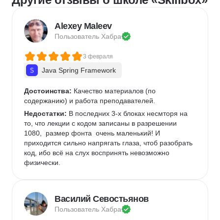
Microsoft PowerPoint
Дизайн текста
8. Центр карьеры помогает с резюме, 
Дизайн карточек для маркетплейсов
Alexey Maleev
сопроводительными письмами и подготовкой к 
Колористика
Google Slides
Пользователь 
Хабра
собеседованиям.

3 февраля
9. Многие кураторы подходят индивидуально — 
чувствуешь поддержку и вовлечённость.

Java Spring Framework
10. Обучение формирует не только навыки, но и 
Достоинства:
 Качество материалов (по 
профессиональное мышление дизайнера.

содержанию) и работа преподавателей.
Недостатки:
 В последних 3-х блоках несмторя на 
11. Качество преподавания на высоком уровне — 
то, что лекции с кодом записаны в разрешении 
спикеры делятся не теорией, а живым опытом.

1080,  размер фонта  очень маленький! И 
приходится сильно напрягать глаза, чтоб разобрать 
Спасибо Skillbox.
код, ибо всё на слух воспринять невозможно 
физически. 
Василий Севостьянов
Пользователь 
Хабра