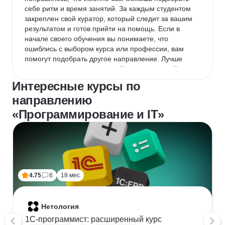
себе ритм и время занятий. За каждым студентом 
закреплен свой куратор, который следит за вашим 
результатом и готов прийти на помощь. Если в 
начале своего обучения вы понимаете, что 
ошиблись с выбором курса или профессии, вам 
помогут подобрать другое направление. Лучше 
конечно в самом начале пройти специальный тест 
для выбора своего направления. В Skillbox так же 
Интересные курсы по
лояльные цены, постоянные скидки (можно 
направлению
воспользоваться этим). Довольно часто проходят 
беспланые презентации и семинары, на которых 
«Программирование и IT»
можно узнать и подчеркнуть для себя что-то новое. 
Дерзайте и у вас всё получится, главное сделать 
первые шаги.
4.75
6
18 мес
Нетология
1C-программист: расширенный курс