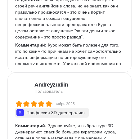
своей речи английские слова, но не знает, как они 
правильно произносятся - это очень портит 
впечатление и создает ощущение 
непрофессиональности преподавателя.Курс в 
целом оставляет ощущение "за эти деньги такое 
содержание - это просто развод".
Комментарий:
 Курс может быть полезен для того, 
кто по каким-то причинам не хочет самостоятельно 
искать информацию по интересующему его 
предмету в интернете. Уникальной информации он 
не содержит, представляет собой компиляция 
публично доступной в интернете информации 
через призму восприятия авторов.Таких денег 
Andreyzudiin
однозначно не стоит.
Пользователь
ноябрь 2025
Профессия 3D-дженералист
Комментарий:
 Здравствуйте, я выбрал курс 3D 
дженералист, спасибо большое кураторам курса, 
отличная подача материала с примерами, с 