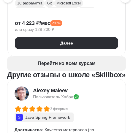
1С разработка
Git
Microsoft Excel
1С:Бухгалтерия
Google Таблицы
Eclipse
1С:Предприятие
XML
JSON
1С:БСП
от 4 223 ₽/мес
-50%
Конфигурирование 1С
или сразу 129 200 ₽
Далее
Перейти ко всем курсам
Другие отзывы о школе «Skillbox»
Alexey Maleev
Пользователь 
Хабра
3 февраля
Java Spring Framework
Достоинства:
 Качество материалов (по 