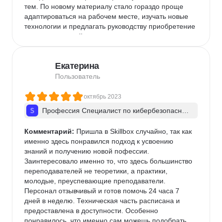
тем. По новому материалу стало гораздо проще 
адаптироваться на рабочем месте, изучать новые 
технологии и предлагать руководству приобретение 
новых технологий.

В октябре того же года я обновил своё портфолио 
на площадке для поиска вакансий и как я удивился, 
Екатерина
когда меня пригласили на собеседование в ту де 
компанию, в которой не так давно получал отказ на 
Пользователь
прием и стажировку.

В общем, площадка реально учит, преподносит 
октябрь 2023
новые знания, курсы постоянно обновляются, из-за 
Профессия Специалист по кибербезопас­но­с
чего не теряют актуальность!

ти + ИИ
Спасибо, SkillBox!
Комментарий:
 Пришла в Skillbox случайно, так как 
именно здесь понравился подход к усвоению 
знаний и получению новой пофессии. 
Заинтересовало именно то, что здесь большинство 
переподавателей не теоретики, а практики, 
молодые, преуспевающие преподаватели. 
Персонал отзывчивый и готов помочь 24 часа 7 
дней в неделю. Техническая часть расписана и 
предоставлена в доступности. Особенно 
понравилось, что именно сам можешь подобрать 