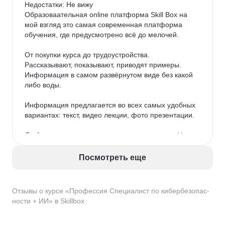
Недостатки: Не вижу

Образоваательная online платформа Skill Box на 
мой взгляд это самая современная платформа 
обучения, где предусмотрено всё до мелочей.

От покупки курса до трудоустройства. 
Рассказывают, показывают, приводят примеры. 
Информация в самом развёрнутом виде без какой 
либо воды.

Информация предлагается во всех самых удобных 
вариантах: текст, видео лекции, фото презентации.

Я обучаюсь на курсе сценарного мастерства. На 
данном курсе предусмотрены как и сказал видео 
лекции, презентации, а также текстовый формат. 
Посмотреть еще
Автор курса Евгений Казачков (сценарист фильма 
пальма) подробно рассказывает о всей структуре 
написания сценария, после чего даётся 
Отзывы о курсе «Профессия Специалист по кибербезопас­
практическое домашнее задание и проверяют 
но­сти + ИИ» в Skillbox
домашнюю работу действующие сценаристы.
