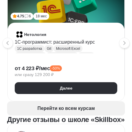
4.75
6
18 мес
Нетология
1C-программист: расширенный курс
1С разработка
Git
Microsoft Excel
1С:Бухгалтерия
Google Таблицы
Eclipse
1С:Предприятие
XML
JSON
1С:БСП
от 4 223 ₽/мес
-50%
Конфигурирование 1С
или сразу 129 200 ₽
Далее
Перейти ко всем курсам
Другие отзывы о школе «Skillbox»