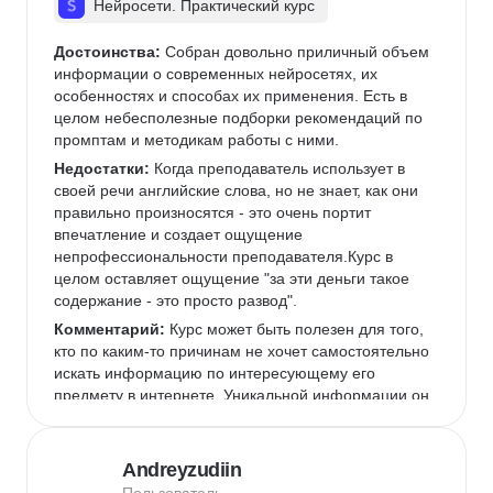
Нейросети. Практический курс
Достоинства:
 Собран довольно приличный объем 
информации о современных нейросетях, их 
особенностях и способах их применения. Есть в 
целом небесполезные подборки рекомендаций по 
промптам и методикам работы с ними.
Недостатки:
 Когда преподаватель использует в 
своей речи английские слова, но не знает, как они 
правильно произносятся - это очень портит 
впечатление и создает ощущение 
непрофессиональности преподавателя.Курс в 
целом оставляет ощущение "за эти деньги такое 
содержание - это просто развод".
Комментарий:
 Курс может быть полезен для того, 
кто по каким-то причинам не хочет самостоятельно 
искать информацию по интересующему его 
предмету в интернете. Уникальной информации он 
не содержит, представляет собой компиляция 
публично доступной в интернете информации 
через призму восприятия авторов.Таких денег 
Andreyzudiin
однозначно не стоит.