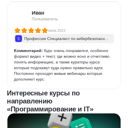
В октябре того же года я обновил своё портфолио 
на площадке для поиска вакансий и как я удивился, 
Иван
когда меня пригласили на собеседование в ту де 
компанию, в которой не так давно получал отказ на 
Пользователь
прием и стажировку.

В общем, площадка реально учит, преподносит 
июль 2023
новые знания, курсы постоянно обновляются, из-за 
Профессия Специалист по кибербезопас­но­с
чего не теряют актуальность!

ти + ИИ
Спасибо, SkillBox!
Комментарий:
 Курс очень понравился, особенно 
формат видео + текст, где можно ясно и отчетливо 
понять информацию, а также кураторы курса 
которые подскажут куда нужно правильно идти. 
Постоянно проходят живые вебинары которые 
дополняют курс.
Интересные курсы по
направлению
«Программирование и IT»