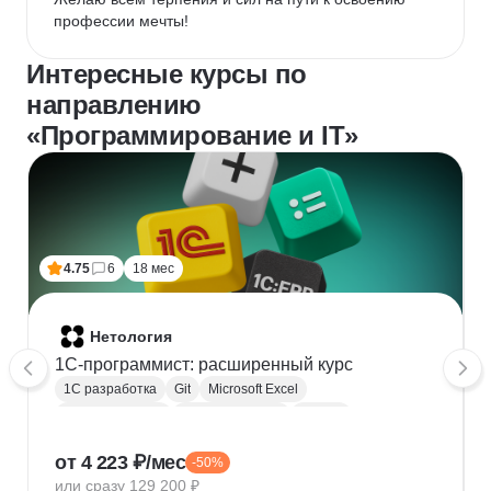
профессии мечты!
Интересные курсы по
направлению
«Программирование и IT»
4.75
6
18 мес
Нетология
1C-программист: расширенный курс
1С разработка
Git
Microsoft Excel
1С:Бухгалтерия
Google Таблицы
Eclipse
1С:Предприятие
XML
JSON
1С:БСП
от 4 223 ₽/мес
-50%
Конфигурирование 1С
или сразу 129 200 ₽