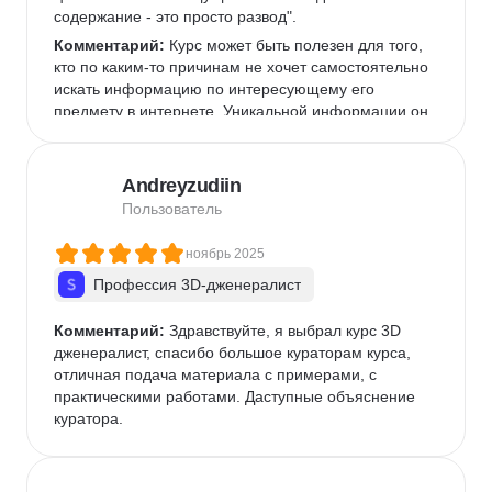
содержание - это просто развод".
Комментарий:
 Курс может быть полезен для того, 
кто по каким-то причинам не хочет самостоятельно 
искать информацию по интересующему его 
предмету в интернете. Уникальной информации он 
не содержит, представляет собой компиляция 
публично доступной в интернете информации 
через призму восприятия авторов.Таких денег 
Andreyzudiin
однозначно не стоит.
Пользователь
ноябрь 2025
Профессия 3D-дженералист
Комментарий:
 Здравствуйте, я выбрал курс 3D 
дженералист, спасибо большое кураторам курса, 
отличная подача материала с примерами, с 
практическими работами. Даступные объяснение 
куратора.