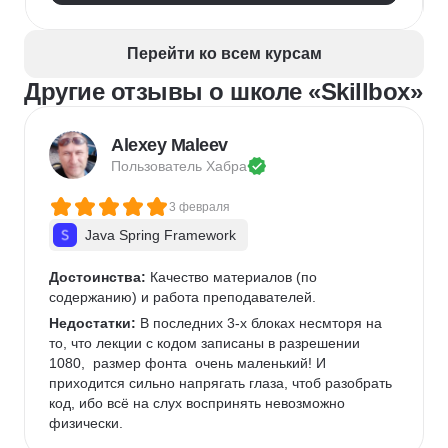
Верстка печатных изданий
Верстка полиграфической продукции
Перейти ко всем курсам
Разработка фирменного стиля
Другие отзывы о школе «Skillbox»
Создание анимации
Брендинг
Microsoft PowerPoint
Дизайн текста
Дизайн карточек для маркетплейсов
Alexey Maleev
Колористика
Google Slides
Пользователь 
Хабра
3 февраля
Java Spring Framework
Достоинства:
 Качество материалов (по 
содержанию) и работа преподавателей.
Недостатки:
 В последних 3-х блоках несмторя на 
то, что лекции с кодом записаны в разрешении 
1080,  размер фонта  очень маленький! И 
приходится сильно напрягать глаза, чтоб разобрать 
код, ибо всё на слух воспринять невозможно 
физически. 