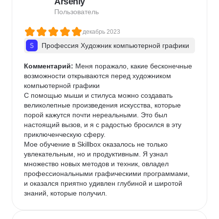
Arseniy
у меня нет желания быть художником без денег — 
это как минимум)))
Пользователь
декабрь 2023
Профессия Художник компьютерной графики
Комментарий:
 Меня поражало, какие бесконечные 
возможности открываются перед художником 
компьютерной графики

С помощью мыши и стилуса можно создавать 
великолепные произведения искусства, которые 
порой кажутся почти нереальными. Это был 
настоящий вызов, и я с радостью бросился в эту 
приключенческую сферу.

Мое обучение в Skillbox оказалось не только 
увлекательным, но и продуктивным. Я узнал 
множество новых методов и техник, овладел 
профессиональными графическими программами, 
и оказался приятно удивлен глубиной и широтой 
знаний, которые получил.