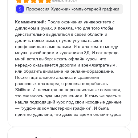
февраль 2024
Профессия Художник компьютерной графики
Комментарий:
 После окончания университета с 
дипломом в руках, я поняла, что для того чтобы 
действительно выделиться в своей области и 
достичь новых высот, нужно улучшать свои 
профессиональные навыки. Я стала кем-то между 
моушн дизайнером и художников 3Д. И вот передо 
мной встал выбор: искать офлайн курсы, что 
нередко оказывается дорогим и времязатратным, 
или обратить внимание на онлайн-образование.

После тщательного анализа и сравнения 
различных платформ, я решила попробовать 
Skillbox. И, несмотря на первоначальные сомнения, 
это оказалось лучшим решением. К тому же здесь я 
нашла подходящий курс под свои исходные данные 
— “художник компьютерной графики”. И была 
приятно удивлена, что даже во время онлайн-курса 
я смогла не только улучшить свои навыки, 
расширить знания, найти применение своим 
талантам но и переосмыслить свою работу. Теперь 