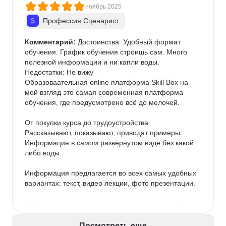
ноябрь 2025
Профессия Сценарист
Комментарий:
 Достоинства: Удобный формат 
обучения. График обучения строишь сам. Много 
полезной информации и ни капли воды.

Недостатки: Не вижу

Образоваательная online платформа Skill Box на 
мой взгляд это самая современная платформа 
обучения, где предусмотрено всё до мелочей.

От покупки курса до трудоустройства. 
Рассказывают, показывают, приводят примеры. 
Информация в самом развёрнутом виде без какой 
либо воды.

Информация предлагается во всех самых удобных 
вариантах: текст, видео лекции, фото презентации.

Я обучаюсь на курсе сценарного мастерства. На 
данном курсе предусмотрены как и сказал видео 
лекции, презентации, а также текстовый формат. 
Посмотреть еще