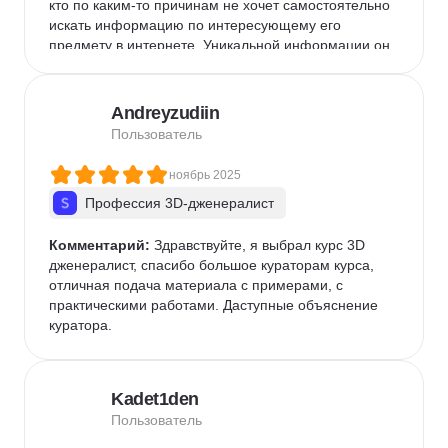
кто по каким-то причинам не хочет самостоятельно 
искать информацию по интересующему его 
предмету в интернете. Уникальной информации он 
не содержит, представляет собой компиляция 
публично доступной в интернете информации 
через призму восприятия авторов.Таких денег 
Andreyzudiin
однозначно не стоит.
Пользователь
ноябрь 2025
Профессия 3D-дженералист
Комментарий:
 Здравствуйте, я выбрал курс 3D 
дженералист, спасибо большое кураторам курса, 
отличная подача материала с примерами, с 
практическими работами. Даступные объяснение 
куратора.
Kadet1den
Пользователь