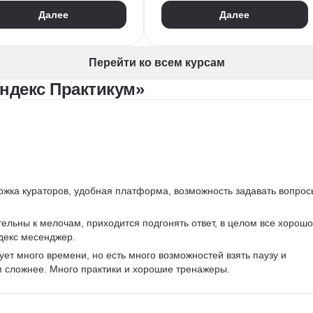
Разработка
ООП
Git
Разработка
ООП
Далее
Далее
ON
GraphQL
Pytest
ектирование API
WebSockets
PyCharm
T API
SQLAlchemy
GitHub
Перейти ко всем курсам
VS Code
Visual Studio
ндекс Практикум»
Bash
Linux
ER-диаграммы
Базы данных
FastAPI
CRUD
Жизненный цикл ПО
Agile
Scrum
Waterfall
ржка кураторов, удобная платформа, возможность задавать вопрос
ельны к мелочам, приходится подгонять ответ, в целом все хорошо
декс месенджер.
ует много времени, но есть много возможностей взять паузу и 
м сложнее. Много практики и хорошие тренажеры.