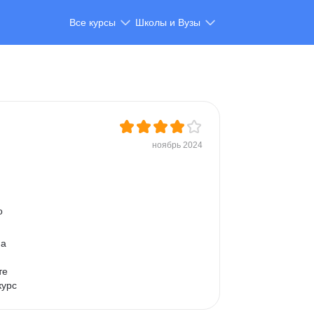
Все курсы
Школы и Вузы
ноябрь 2024
о 
а 
те 
курс