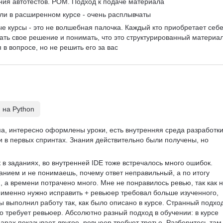
ния автотестов. POM. Подход к подаче материала
ли в расширенном курсе - очень расплывчаты
ые курсы - это не волшебная палочка. Каждый кто приобретает себе
ать свое решение и понимать, что это структурированный материал
в вопросе, но не решить его за вас
 на Python
, интересно оформлены уроки, есть внутренняя среда разработки,
и в первых спринтах. Знания действительно были получены, но 
 в заданиях, во внутренней IDE тоже встречалось много ошибок. 
анием и не понимаешь, почему ответ неправильный, а по итогу 
, а времени потрачено много. Мне не понравилось ревью, так как н
именно нужно исправить + ревьюер требовал больше изученного, 
ты выполнил работу так, как было описано в курсе. Странный подход
что требует ревьюер. Абсолютно разный подход в обучении: в курсе 
арах показывает другое, ревьюер требует третье. Разберитесь там