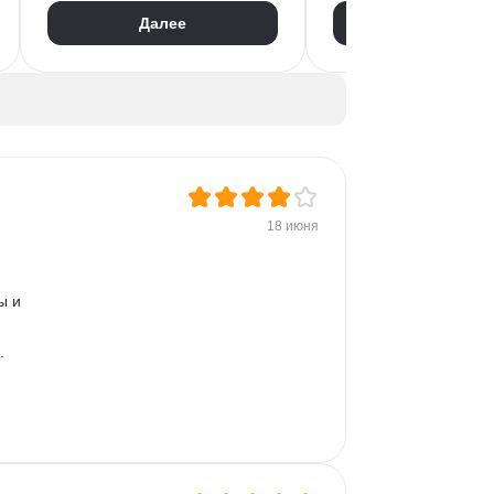
Ansible
Big Data
Разработка CRM
СКД
Далее
Далее
Redis
SSH
Firewall
Мониторинг
Nginx
IaC
Helm
Terraform
Mapreduce
Командная строка
18 июня
ы и 
. 