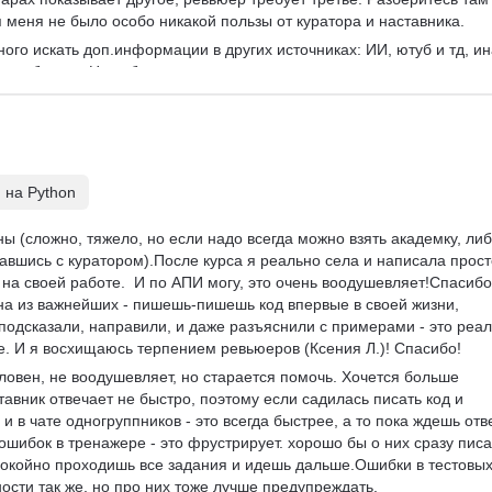
я меня не было особо никакой пользы от куратора и наставника. 
ого искать доп.информации в других источниках: ИИ, ютуб и тд, ин
я требуется. На вебинарах не сильно много пользы, некоторые 
збираться
 на Python
ны (сложно, тяжело, но если надо всегда можно взять академку, либ
авшись с куратором).После курса я реально села и написала прост
на своей работе.  И по АПИ могу, это очень воодушевляет!Спасибо
на из важнейших - пишешь-пишешь код впервые в своей жизни, 
 подсказали, направили, и даже разъяснили с примерами - это реал
е. И я восхищаюсь терпением ревьюеров (Ксения Л.)! Спасибо!
ловен, не воодушевляет, но старается помочь. Хочется больше 
авник отвечает не быстро, поэтому если садилась писать код и 
и в чате одногруппников - это всегда быстрее, а то пока ждешь отв
ошибок в тренажере - это фрустрирует. хорошо бы о них сразу писа
спокойно проходишь все задания и идешь дальше.Ошибки в тестовых
ности так же, но про них тоже лучше предупреждать.