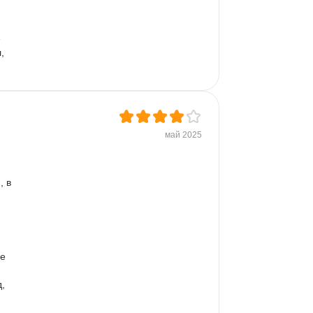
 
, 
май 2025
 в 
е 
, 
 