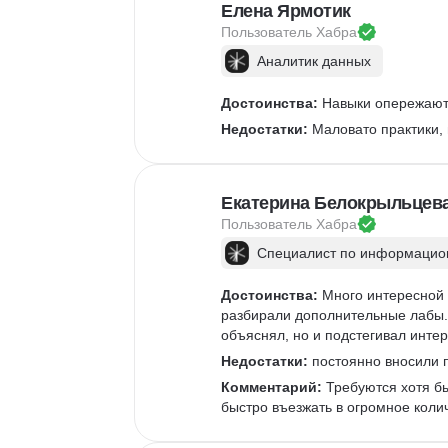
Елена Ярмотик
Пользователь 
Хабра
Аналитик данных
Достоинства:
 Навыки опережают 
Недостатки:
 Маловато практики,
Екатерина Белокрыльцев
Пользователь 
Хабра
Специалист по информацион
Достоинства:
 Много интересной 
разбирали дополнительные лабы. 
объяснял, но и подстегивал интер
Недостатки:
 постоянно вносили п
Комментарий:
 Требуются хотя б
быстро въезжать в огромное коли