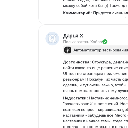
между собой хотя бы :)) Также дл
Комментарий:
 Придется очень мн
ты не сможешь понять, что от теб
моменты просто не будут даже ра
Дарья Х
Пользователь 
Хабра
Автоматизатор тестирования
Достоинства:
 Структура, дедлай
найти какое-то еще решение спис
UI тест по страницам приложения 
ревьюерам! Пожалуй, их часть од
сдаешь, и тут очень важно, чтобы
очень помогает понять тему лучш
Недостатки:
 Наставник немногос
"разжевываний" и пояснений. Наст
возникал вопрос - спрашивала gpt 
наставника - забудешь все.Много 
наставник в начале темы. тогда 
стендах - это нормально, в реаль