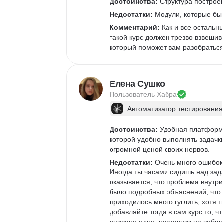
Достоинства:
 Структура построе
Недостатки:
 Модули, которые бы
Комментарий:
 Как и все остальн
такой курс должен трезво взвешив
который поможет вам разобраться 
Елена Сушко
Пользователь 
Хабра
Автоматизатор тестирования
Достоинства:
 Удобная платформа
которой удобно выполнять задачк
огромной ценой своих нервов.
Недостатки:
 Очень много ошибок
Иногда ты часами сидишь над зад
оказывается, что проблема внутри
было подробных объяснений, что 
приходилось много гуглить, хотя 
добавляйте тогда в сам курс то, 
описано одно, наставник на вебин