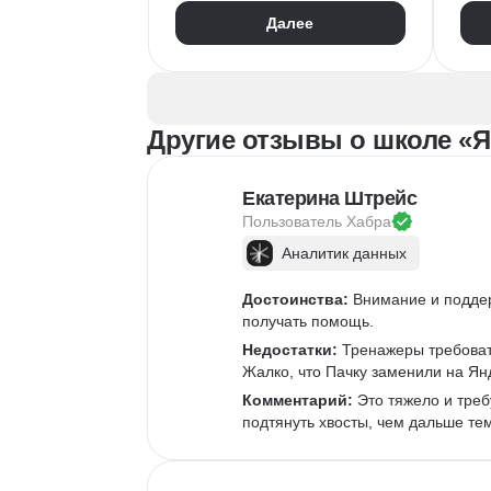
1С:Предприятие
XML
Git
Далее
JSON
1С:БСП
JS
Конфигурирование 1С
Про
RES
Другие отзывы о школе «Я
Екатерина Штрейс
Пользователь 
Хабра
Аналитик данных
Достоинства:
 Внимание и подде
получать помощь.
Недостатки:
 Тренажеры требоват
Жалко, что Пачку заменили на Ян
Комментарий:
 Это тяжело и треб
подтянуть хвосты, чем дальше те