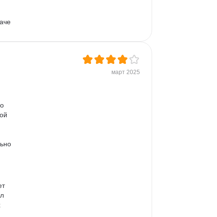
аче 
март 2025
о 
ой 
 
ьно 
ет 
л 
 