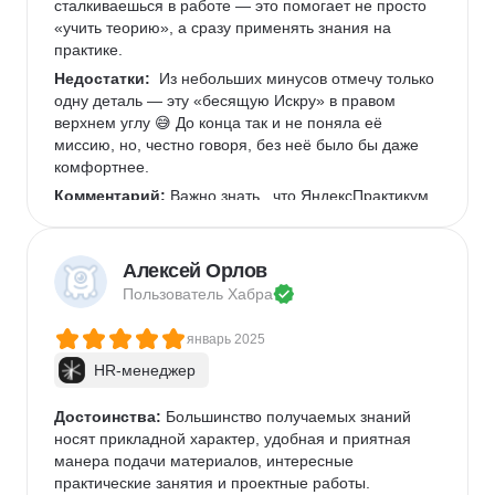
сталкиваешься в работе — это помогает не просто 
«учить теорию», а сразу применять знания на 
практике.
Недостатки:
  Из небольших минусов отмечу только 
одну деталь — эту «бесящую Искру» в правом 
верхнем углу 😅 До конца так и не поняла её 
миссию, но, честно говоря, без неё было бы даже 
комфортнее.  
Комментарий:
 Важно знать , что ЯндексПрактикум 
, завлечет , и вы не сможете оторваться.
Алексей Орлов
Пользователь 
Хабра
январь 2025
HR-менеджер
Достоинства:
 Большинство получаемых знаний 
носят прикладной характер, удобная и приятная 
манера подачи материалов, интересные 
практические занятия и проектные работы.