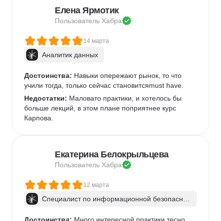
Елена Ярмотик
Пользователь 
Хабра
14 марта
Аналитик данных
Достоинства:
 Навыки опережают рынок, то что 
учили тогда, только сейчас становитсяmust have.
Недостатки:
 Маловато практики, и хотелось бы 
больше лекций, в этом плане поприятнее курс 
Карпова.
Екатерина Белокрыльцева
Пользователь 
Хабра
12 марта
Специалист по информационной безопаснос
ти: веб-пентест
Достоинства:
 Много интересной практики тесно 