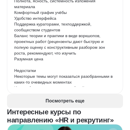
Полнота, ясность, системность изложения 
материала

Комфортный график учёбы

Удобство интерфейса

Поддержка кураторами, техподдержкой, 
сообществом студентов

Баланс теории и практики в виде воркшопов, 
проектных работ (рецензенты дают быструю и 
полную оценку с конструктивным разбором зон 
роста, рекомендуют, что изучить

Разумная цена

Недостатки

Некоторые темы могут показаться разобранными в 
каких-то очевидных моментах

Иногда бывают сложности с работой в программах 
для выполнения проектов, но это компенсируется 
поддержкой команды курса.

Посмотреть еще
Интересные курсы по
Другие впечатления

В целом получил ровно то, на что рассчитывал, 
направлению «HR и рекрутинг»
покупая курс: крепкая база для полной ориентации 
в профессии. Хорошо сбалансированный, 