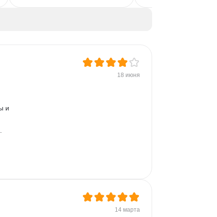
UX/UI Дизайн
Композиция
Айдентика
Колористика
Photoshop
Колористика
Adobe Illustrator
Ретушь
Дизайн упаковки
Обработка изображений
Дизайн презентаций
Растровая графика
Векторная графика
Auto Layout
UIKit
18 июня
Дизайн логотипов
ы и 
. 
14 марта