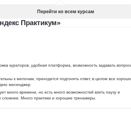
стка лендингов
UX/UI Дизайн
Брендинг
тровая графика
Miro
Notion
Перейти ко всем курсам
ндинг
Коммуникационный дизайн
ндекс Практикум»
Анализ целевой аудитории
Компьютерная графика
мпозиция
пьютерная графика
ржка кураторов, удобная платформа, возможность задавать вопрос
ельны к мелочам, приходится подгонять ответ, в целом все хорошо
декс месенджер.
ует много времени, но есть много возможностей взять паузу и 
м сложнее. Много практики и хорошие тренажеры.