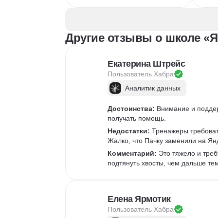
Иллюстрация
Скетчинг
Вер
After Effects
Рас
Adobe Animate
Бре
Другие отзывы о школе «Я
Cinema 4D
InDesign
Дизайн логотипов
Ко
Дизайн упаковки
Ком
Екатерина Штрейс
Дизайн баннеров
Пользователь 
Хабра
Бренд-дизайн
Аналитик данных
Верстка печатных изданий
Верстка полиграфической продукции
Достоинства:
 Внимание и подде
Разработка фирменного стиля
получать помощь.
Создание анимации
Недостатки:
 Тренажеры требоват
Жалко, что Пачку заменили на Ян
Брендинг
Microsoft PowerPoint
Комментарий:
 Это тяжело и треб
подтянуть хвосты, чем дальше те
Дизайн текста
Дизайн карточек для маркетплейсов
Колористика
Елена Ярмотик
Google Slides
Пользователь 
Хабра