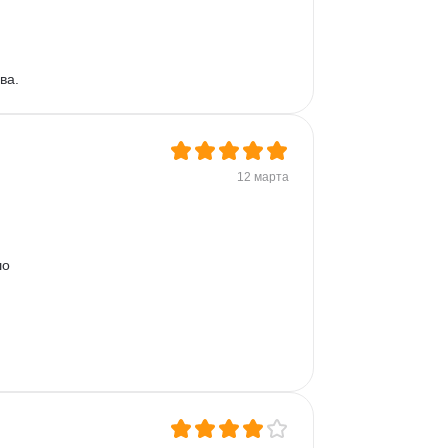
ва.
12 марта
о 