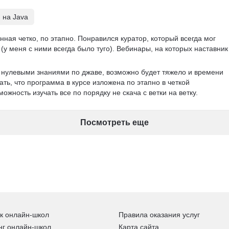
 на Java
ная четко, по этапно. Понравился куратор, который всегда мог 
(у меня с ними всегда было туго). Вебинары, на которых наставник
с нулевыми знаниями по джаве, возможно будет тяжело и времени 
ать, что программа в курсе изложена по этапно в четкой 
ожность изучать все по порядку не скача с ветки на ветку. 
Посмотреть еще
к онлайн-школ
Правила оказания услуг
нг онлайн-школ
Карта сайта