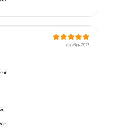
октябрь 2025
сов 
ия 
х с 