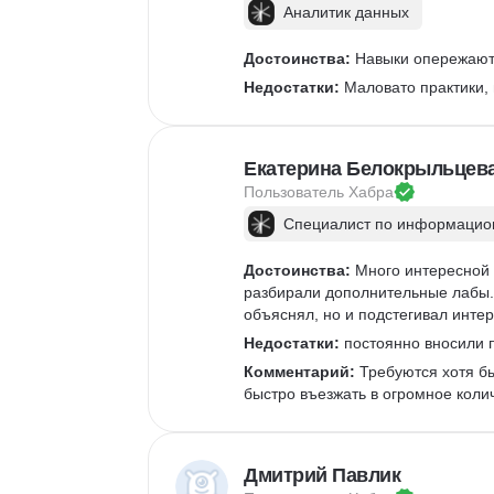
Аналитик данных
Достоинства:
 Навыки опережают 
Недостатки:
 Маловато практики,
Екатерина Белокрыльцев
Пользователь 
Хабра
Специалист по информацион
Достоинства:
 Много интересной 
разбирали дополнительные лабы. 
объяснял, но и подстегивал интер
Недостатки:
 постоянно вносили п
Комментарий:
 Требуются хотя б
быстро въезжать в огромное коли
Дмитрий Павлик