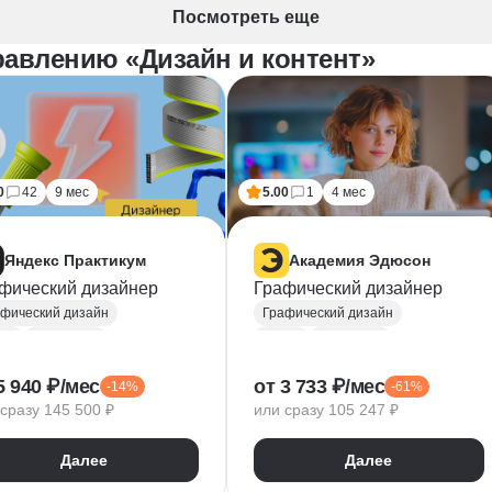
Посмотреть еще
равлению «Дизайн и контент»
0
42
9 мес
5.00
1
4 мес
Яндекс Практикум
Академия Эдюсон
фический дизайнер
Графический дизайнер
фический дизайн
Графический дизайн
ma
Photoshop
Figma
Photoshop
be Illustrator
Adobe Illustrator
5 940 ₽/мес
от 3 733 ₽/мес
-14%
-61%
ографика
Типографика
сразу 145 500 ₽
или сразу 105 247 ₽
торная графика
Векторная графика
айн логотипов
InDesign
Далее
Далее
езентации
Лендинги
Дизайн баннеров