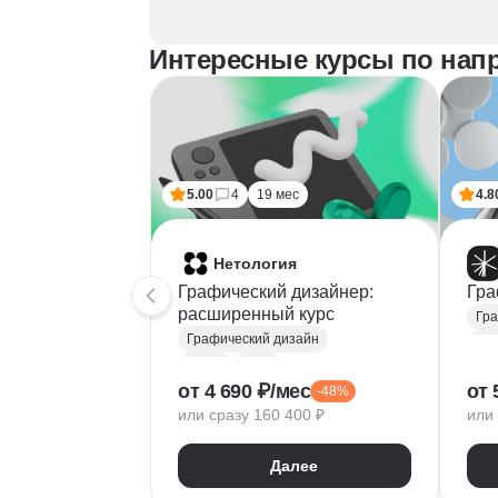
Интересные курсы по нап
5.00
4
19 мес
4.8
Нетология
Графический дизайнер:
Гра
расширенный курс
Гра
Графический дизайн
Fig
Figma
Tilda
Ado
от 4 690 ₽/мес
от 
-48%
Photoshop
Тип
или сразу 160 400 ₽
или 
Adobe Illustrator
Век
Типографика
Диз
Далее
Айдентика
Пр