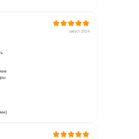
 
август 2024
ь 
ием 
еры 
ями)