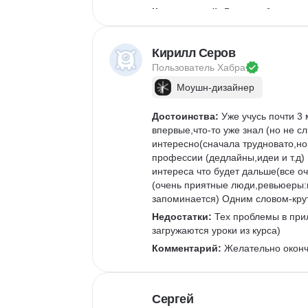
Комментарий:
 Вам не обязатель
этот курс. Можно смело начинать 
Кирилл Серов
Пользователь 
Хабра
Моушн-дизайнер
Достоинства:
 Уже учусь почти 3
впервые,что-то уже знал (но не 
интересно(сначала трудновато,но
профессии (дедлайны,идеи и т.д) 
интереса что будет дальше(все о
(очень приятные люди,ревьюеры:
запоминается) Одним словом-крут
Недостатки:
 Тех проблемы в при
загружаются уроки из курса)
Комментарий:
 Желательно оконч
Сергей