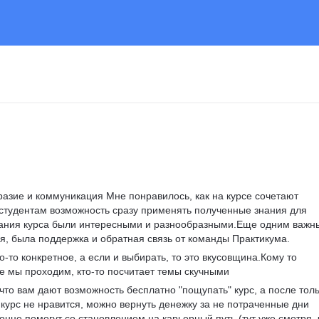
разие и коммуникация Мне понравилось, как на курсе сочетают 
 студентам возможность сразу применять полученные знания для 
дания курса были интересными и разнообразными.Еще одним важн
я, была поддержка и обратная связь от команды Практикума.  
о-то конкретное, а если и выбирать, то это вкусовщина.Кому то 
е мы проходим, кто-то посчитает темы скучными
что вам дают возможность бесплатно "пощупать" курс, а после толь
курс не нравится, можно вернуть денежку за не потраченные дни 
конце помогут со становлением на карьерный путь (тут уже смотря, 