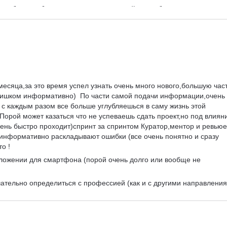
но обладать базовыми знаниями о дизайне, чтобы начать проходить
с нуля
 месяца,за это время успел узнать очень много нового,большую част
слишком информативно)  По части самой подачи информации,очень 
 с каждым разом все больше углубляешься в саму жизнь этой 
Порой может казаться что не успеваешь сдать проект,но под влиян
чень быстро проходит)спринт за спринтом Куратор,ментор и ревью
информативно раскладывают ошибки (все очень понятно и сразу 
о !
ложении для смартфона (порой очень долго или вообще не 
ательно определиться с профессией (как и с другими направлени