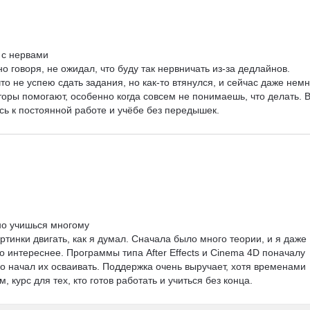
 с нервами

но говоря, не ожидал, что буду так нервничать из-за дедлайнов. 
то не успею сдать задания, но как-то втянулся, и сейчас даже немн
оры помогают, особенно когда совсем не понимаешь, что делать. В
есь к постоянной работе и учёбе без передышек.
но учишься многому

тинки двигать, как я думал. Сначала было много теории, и я даже 
о интереснее. Программы типа After Effects и Cinema 4D поначалу 
о начал их осваивать. Поддержка очень выручает, хотя временами 
, курс для тех, кто готов работать и учиться без конца.