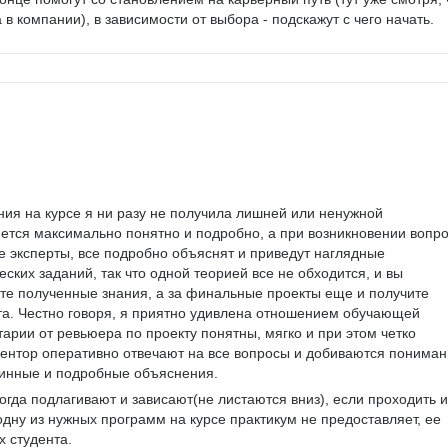
в компании), в зависимости от выбора - подскажут с чего начать.
ния на курсе я ни разу не получила лишней или ненужной 
тся максимально понятно и подробно, а при возникновении вопро
 эксперты, все подробно объяснят и приведут наглядные 
ских заданий, так что одной теорией все не обходится, и вы 
те полученные знания, а за финальные проекты еще и получите 
та. Честно говоря, я приятно удивлена отношением обучающей 
арии от ревьюера по проекту понятны, мягко и при этом четко 
ментор оперативно отвечают на все вопросы и добиваются пониман
длинные и подробные объяснения. 
огда подлагивают и зависают(не листаются вниз), если проходить и
дну из нужных программ на курсе практикум не предоставляет, ее 
х студента.