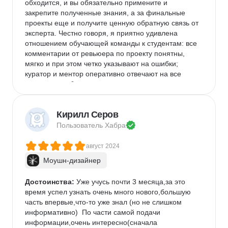
обходится, и вы обязательно примените и 
закрепите полученные знания, а за финальные 
проекты еще и получите ценную обратную связь от 
эксперта. Честно говоря, я приятно удивлена 
отношением обучающей команды к студентам: все 
комментарии от ревьюера по проекту понятны, 
мягко и при этом четко указывают на ошибки; 
куратор и ментор оперативно отвечают на все 
вопросы и добиваются понимания от студентов, не 
ленясь писать длинные и подробные объяснения. 
Недостатки:
 Курсы в учебнике иногда подлагивают 
Кирилл Серов
и зависают(не листаются вниз), если проходить их с 
Пользователь 
Хабра
телефона или планшета. Так же, одну из нужных 
программ на курсе практикум не предоставляет, ее 
август 2024
покупка/установка лежит на плечах студента.
Моушн-дизайнер
Комментарий:
 Вам не обязательно обладать 
базовыми знаниями о дизайне, чтобы начать 
проходить этот курс. Можно смело начинать с нуля
Достоинства:
 Уже учусь почти 3 месяца,за это 
время успел узнать очень много нового,большую 
часть впервые,что-то уже знал (но не слишком 
информативно)  По части самой подачи 
информации,очень интересно(сначала 