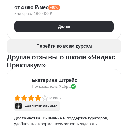
Adobe Illustrator
Типографика
Айдентика
от 4 690 ₽/мес
-48%
Иллюстрация
Скетчинг
After Effects
или сразу 160 400 ₽
Adobe Animate
Cinema 4D
InDesign
Дизайн логотипов
Дизайн упаковки
Далее
Дизайн баннеров
Бренд-дизайн
Верстка печатных изданий
Верстка полиграфической продукции
Перейти ко всем курсам
Разработка фирменного стиля
Другие отзывы о школе «Яндекс
Создание анимации
Брендинг
Microsoft PowerPoint
Дизайн текста
Практикум»
Дизайн карточек для маркетплейсов
Колористика
Google Slides
Екатерина Штрейс
Пользователь 
Хабра
18 июня
Аналитик данных
Достоинства:
 Внимание и поддержка кураторов, 
удобная платформа, возможность задавать 