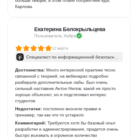
больше лекций, в этом плане поприятнее курс 
Карпова.
Екатерина Белокрыльцева
Пользователь 
Хабра
12 марта
Специалист по информационной безопаснос
ти: веб-пентест
Достоинства:
 Много интересной практики тесно 
связанной с теорией, на вебинарах подробно 
разбирали дополнительные лабы. Был очень 
сильный наставник Антон Нилов, какой не просто 
хорошо объяснял, но и подстегивал интерес 
студентов
Недостатки:
 постоянно вносили правки в 
тренажер, так как что-то устарело
Комментарий:
 Требуются хотя бы базовый опыт 
разработки и администрирования, придется очень 
быстро въезжать в огромное количество 