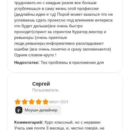
трудновато,но с каждым разом все больше 
углубляешься в саму жизнь этой профессии 
(дедлайны,идеи и т.д) Порой может казаться что не 
успеваешь сдать проект,но под влиянием интереса 
что будет дальше(все очень быстро 
проходит)спринт за спринтом Куратор,ментор и 
ревьюеры (очень приятные 
люди,ревьюеры:информативно раскладывают 
ошибки (все очень понятно и сразу запоминается) 
Одним словом-круто !
Недостатки:
 Тех проблемы в приложении для 
смартфона (порой очень долго или вообще не 
загружаются уроки из курса)
Комментарий:
 Желательно окончательно 
Сергей
определиться с профессией (как и с другими 
Пользователь
направлениями)
август 2024
Моушн-дизайнер
Комментарий:
 Курс классный, но с нервами

Учусь уже почти 3 месяца, и, честно говоря, не 