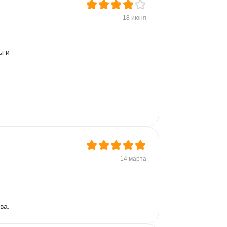
Векторная графика
Auto Layout
UIKit
18 июня
Дизайн логотипов
ы и 
. 
14 марта
ва.