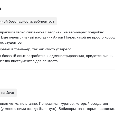
а
ной безопасности: веб-пентест
практики тесно связанной с теорией, на вебинарах подробно 
Был очень сильный наставник Антон Нилов, какой не просто хорош
ес студентов
равки в тренажер, так как что-то устарело
ы базовый опыт разработки и администрирования, придется очень 
чество инструментов для пентеста
 на Java
ная четко, по этапно. Понравился куратор, который всегда мог 
(у меня с ними всегда было туго). Вебинары, на которых наставник