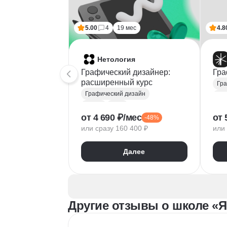
5.00
4
19 мес
4.8
Нетология
Графический дизайнер:
Гра
расширенный курс
Гра
Графический дизайн
Fig
Figma
Tilda
Ado
от 4 690 ₽/мес
от 
-48%
Photoshop
Тип
или сразу 160 400 ₽
или 
Adobe Illustrator
Век
Типографика
Диз
Далее
Айдентика
Пр
Иллюстрация
Скетчинг
Вер
After Effects
Рас
Adobe Animate
Бре
Другие отзывы о школе «Я
Cinema 4D
InDesign
Дизайн логотипов
Ко