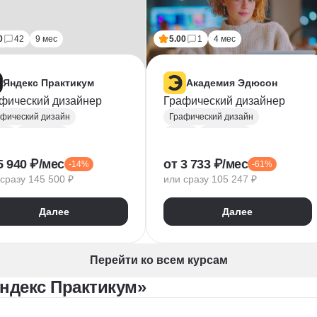
0
42
9 мес
5.00
1
4 мес
Яндекс Практикум
Академия Эдюсон
фический дизайнер
Графический дизайнер
фический дизайн
Графический дизайн
ma
Photoshop
Figma
Photoshop
be Illustrator
Adobe Illustrator
5 940 ₽/мес
от 3 733 ₽/мес
-14%
-61%
ографика
Типографика
сразу 145 500 ₽
или сразу 105 247 ₽
торная графика
Векторная графика
айн логотипов
InDesign
Далее
Далее
езентации
Лендинги
Дизайн баннеров
стка лендингов
UX/UI Дизайн
Брендинг
тровая графика
Miro
Notion
Перейти ко всем курсам
ндинг
Коммуникационный дизайн
ндекс Практикум»
Анализ целевой аудитории
Компьютерная графика
мпозиция