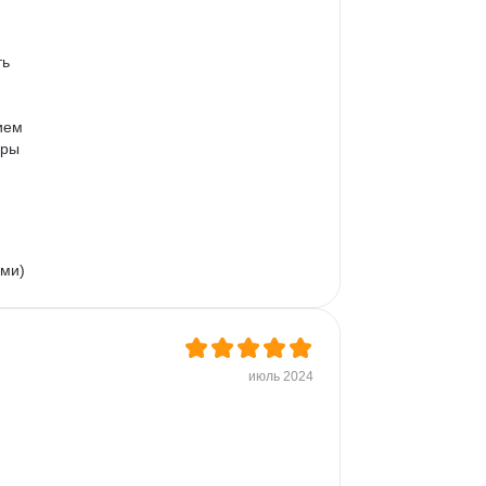
ь 
ием 
еры 
ями)
июль 2024