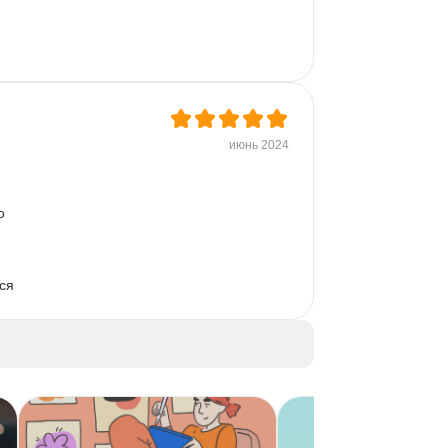
июнь 2024
о 
ся 