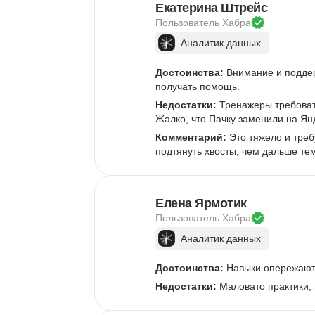
Дизайн упаковки
Ком
Екатерина Штрейс
Дизайн баннеров
Пользователь 
Хабра
Бренд-дизайн
Аналитик данных
Верстка печатных изданий
Верстка полиграфической продукции
Достоинства:
 Внимание и подде
Разработка фирменного стиля
получать помощь.
Создание анимации
Недостатки:
 Тренажеры требоват
Жалко, что Пачку заменили на Ян
Брендинг
Microsoft PowerPoint
Комментарий:
 Это тяжело и треб
подтянуть хвосты, чем дальше те
Дизайн текста
Дизайн карточек для маркетплейсов
Колористика
Елена Ярмотик
Google Slides
Пользователь 
Хабра
Аналитик данных
Достоинства:
 Навыки опережают 
Недостатки:
 Маловато практики,