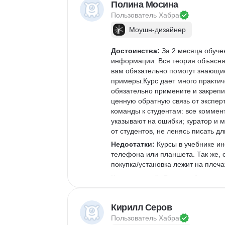
Полина Мосина
Пользователь 
Хабра
Моушн-дизайнер
Достоинства:
 За 2 месяца обуче
информации. Вся теория объясняе
вам обязательно помогут знающие
примеры.Курс дает много практиче
обязательно примените и закрепи
ценную обратную связь от экспер
команды к студентам: все коммент
указывают на ошибки; куратор и 
от студентов, не ленясь писать 
Недостатки:
 Курсы в учебнике ин
телефона или планшета. Так же, о
покупка/установка лежит на плеча
Комментарий:
 Вам не обязатель
этот курс. Можно смело начинать 
Кирилл Серов
Пользователь 
Хабра