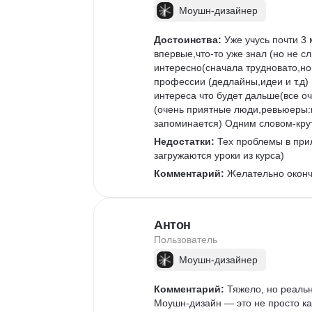
Моушн-дизайнер
Достоинства:
 Уже учусь почти 3
впервые,что-то уже знал (но не 
интересно(сначала трудновато,но
профессии (дедлайны,идеи и т.д) 
интереса что будет дальше(все о
(очень приятные люди,ревьюеры:
запоминается) Одним словом-крут
Недостатки:
 Тех проблемы в при
загружаются уроки из курса)
Комментарий:
 Желательно оконч
Антон
Пользователь
Моушн-дизайнер
Комментарий:
 Тяжело, но реаль
Моушн-дизайн — это не просто кар