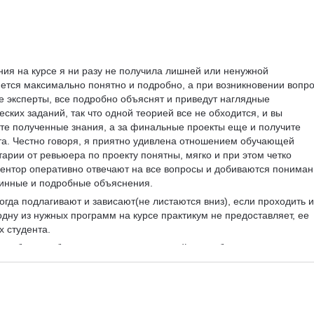
ния на курсе я ни разу не получила лишней или ненужной 
тся максимально понятно и подробно, а при возникновении вопро
 эксперты, все подробно объяснят и приведут наглядные 
ских заданий, так что одной теорией все не обходится, и вы 
те полученные знания, а за финальные проекты еще и получите 
та. Честно говоря, я приятно удивлена отношением обучающей 
арии от ревьюера по проекту понятны, мягко и при этом четко 
ментор оперативно отвечают на все вопросы и добиваются пониман
длинные и подробные объяснения. 
огда подлагивают и зависают(не листаются вниз), если проходить и
дну из нужных программ на курсе практикум не предоставляет, ее 
х студента.
но обладать базовыми знаниями о дизайне, чтобы начать проходить
с нуля