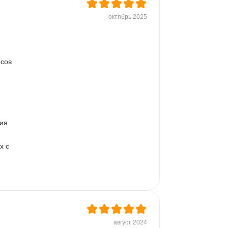
октябрь 2025
сов 
ия 
х с 
 
август 2024