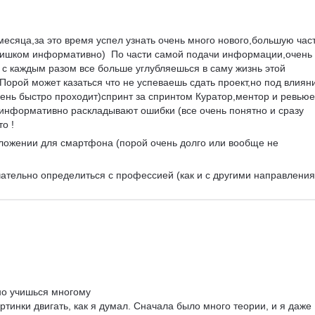
 месяца,за это время успел узнать очень много нового,большую част
слишком информативно)  По части самой подачи информации,очень 
 с каждым разом все больше углубляешься в саму жизнь этой 
Порой может казаться что не успеваешь сдать проект,но под влиян
чень быстро проходит)спринт за спринтом Куратор,ментор и ревью
информативно раскладывают ошибки (все очень понятно и сразу 
о !
ложении для смартфона (порой очень долго или вообще не 
ательно определиться с профессией (как и с другими направлени
но учишься многому

тинки двигать, как я думал. Сначала было много теории, и я даже 