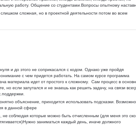
альную работу. Общение со студентами.Вопросы опытному наставн
 слишком сложная, но в проектной деятельности потом во всем 
 нуля и до этого не соприкасался с кодом. Однако уже пройдя 
понимание с чем придется работать. На самом курсе программа 
ача материала идет от простого к сложному.  Сам процесс в основ
е, но если запутался и не знаешь как решить задачу, на связи всег
х.поддержки.
 понятно объяснение, приходится использовать подсказки. Возможно
ия в данной сфере
, не соблюдая которые можно быть отчисленным (для меня это ско
астягивается)Нужно заниматься каждый день, иначе должного 