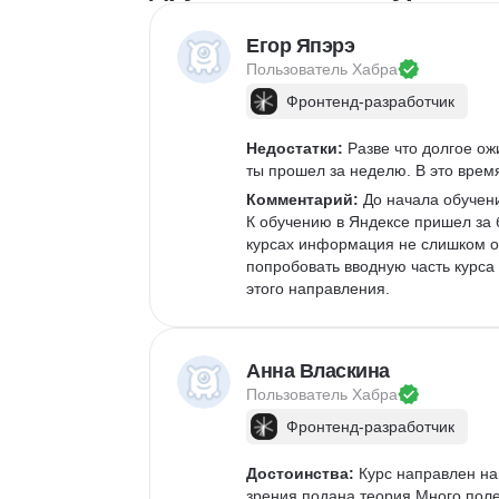
Егор Япэрэ
Пользователь 
Хабра
Фронтенд-разработчик
Недостатки:
 Разве что долгое о
ты прошел за неделю. В это время
Комментарий:
 До начала обучен
К обучению в Яндексе пришел за 
курсах информация не слишком об
попробовать вводную часть курса
этого направления. 
Анна Власкина
Пользователь 
Хабра
Фронтенд-разработчик
Достоинства:
 Курс направлен на
зрения подана теория.Много полез