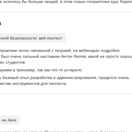
 и хотелось бы больше лекций, в этом плане поприятнее курс Карпо
а
ной безопасности: веб-пентест
практики тесно связанной с теорией, на вебинарах подробно 
Был очень сильный наставник Антон Нилов, какой не просто хорош
ес студентов
равки в тренажер, так как что-то устарело
ы базовый опыт разработки и администрирования, придется очень 
чество инструментов для пентеста
 на Java