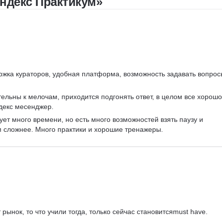
ндекс Практикум»
Bash
Linux
ER-диаграммы
Базы данных
FastAPI
CRUD
Жизненный цикл ПО
Agile
Scrum
Waterfall
ржка кураторов, удобная платформа, возможность задавать вопрос
ельны к мелочам, приходится подгонять ответ, в целом все хорошо
декс месенджер.
ует много времени, но есть много возможностей взять паузу и 
м сложнее. Много практики и хорошие тренажеры.
рынок, то что учили тогда, только сейчас становитсяmust have.