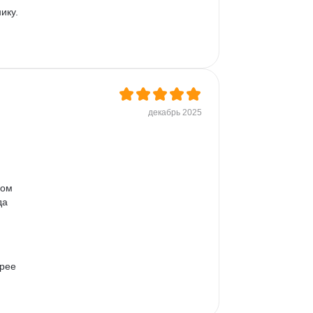
ику.
декабрь 2025
ном 
да 
 
рее 