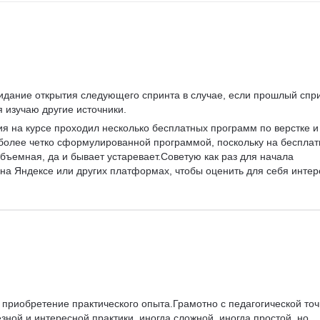
жидание открытия следующего спринта в случае, если прошлый спри
 изучаю другие источники.
ия на курсе проходил несколько бесплатных программ по верстке и 
более четко сформулированной программой, поскольку на бесплат
ъемная, да и бывает устаревает.Советую как раз для начала 
 на Яндексе или других платформах, чтобы оценить для себя интер
 приобретение практического опыта.Грамотно с педагогической точ
ной и интересной практики, иногда сложной, иногда простой, но 