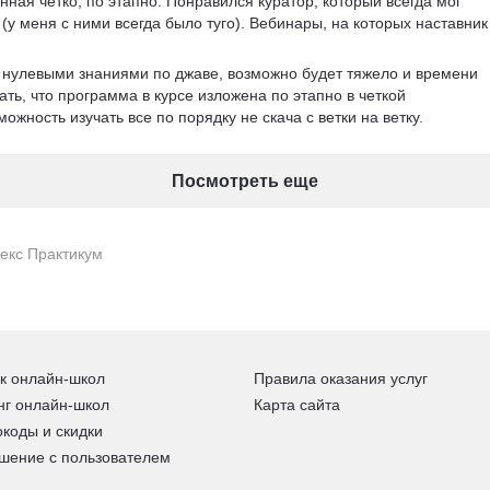
ная четко, по этапно. Понравился куратор, который всегда мог 
(у меня с ними всегда было туго). Вебинары, на которых наставник
с нулевыми знаниями по джаве, возможно будет тяжело и времени 
ать, что программа в курсе изложена по этапно в четкой 
ожность изучать все по порядку не скача с ветки на ветку. 
Посмотреть еще
екс Практикум
к онлайн-школ
Правила оказания услуг
нг онлайн-школ
Карта сайта
коды и скидки
шение с пользователем