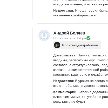
всегда настоящей, похожей на ре
Недостатки:
 Иногда теория была
постепенно разбираешься.
Андрей Беляев
Пользователь 
Хабра
Фронтенд-разработчик
Достоинства:
 Начинал учиться с
вводный, бесплатный курс, было 
составлена структурировано,  под
завязан на самостоятельной работ
наставник, куратор или служба те
Недостатки:
 В уроках не всегда
это от небольшого уровня познан
Комментарий:
 Строгие дедлайны
плюс, чем минус, т.к. учеба не р
результата не будет.