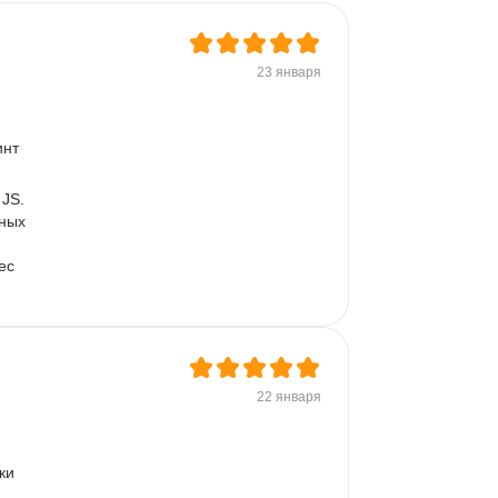
23 января
нт 
JS. 
ных 
ес 
22 января
ки 