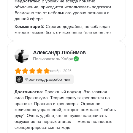
Недостатки:
 В уроках не всегда понятно 
объяснение, приходится использовать подсказки. 
Возможно это от небольшого уровня познания в 
данной сфере
Комментарий:
 Строгие дедлайны, не соблюдая 
которые можно быть отчисленным (для меня это 
скорее плюс, чем минус, т.к. учеба не 
растягивается)Нужно заниматься каждый день, 
иначе должного результата не будет.
Александр Любимов
Пользователь 
Хабра
ноябрь 2025
Фронтенд-разработчик
Достоинства:
 Проектный подход. Это главная 
сила Практикума. Теория сразу закрепляется на 
практике. Практика и тренажеры. Огромное 
количество упражнений, которые помогают "набить 
руку". Очень удобно, что не нужно настраивать 
окружение на первых этапах — можно полностью 
сконцентрироваться на коде.