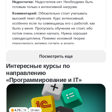
Недостатки:
 Недостатков нет. Необходимо быть 
готовым только к интенсивной нагрузке.
Комментарий:
 Обязательно стоит учитывать 
высокий темп обучения. Курс интенсивный, 
особенно если ты совмещаешь его с работой, как 
было у меня. Пропускать обучение не стоит, ибо 
потом очень сложно нагнать. Нужна хорошая 
самодисциплина. Помимо основной теории 
приходилось активно гуглить и искать 
дополнительную информацию. Но, с другой 
стороны, это тоже часть обучения — развивает 
Посмотреть еще
навык самостоятельного поиска.
Интересные курсы по
направлению
«Программирование и IT»
4.75
6
18 мес