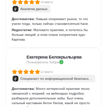
14 марта
Аналитик данных
Достоинства:
 Навыки опережают рынок, то что 
учили тогда, только сейчас становитсяmust have.
Недостатки:
 Маловато практики, и хотелось бы 
больше лекций, в этом плане поприятнее курс 
Карпова.
Екатерина Белокрыльцева
Пользователь 
Хабра
12 марта
Специалист по информационной безопаснос
ти: веб-пентест
Достоинства:
 Много интересной практики тесно 
связанной с теорией, на вебинарах подробно 
разбирали дополнительные лабы. Был очень 
сильный наставник Антон Нилов, какой не просто 