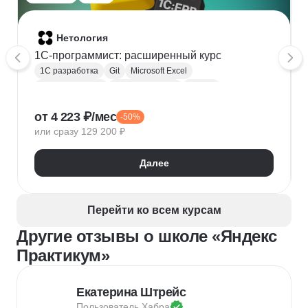
Нетология
1C-программист: расширенный курс
1С разработка
Git
Microsoft Excel
1С:Бухгалтерия
Google Таблицы
Eclipse
1С:Предприятие
XML
JSON
1С:БСП
от 4 223 ₽/мес
-50%
Конфигурирование 1С
или сразу 129 200 ₽
Далее
Перейти ко всем курсам
Другие отзывы о школе «Яндекс
Практикум»
Екатерина Штрейс
Пользователь 
Хабра