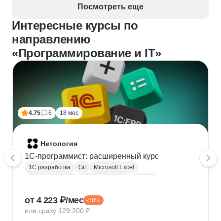
стороны, это тоже часть обучения — развивает 
Посмотреть еще
навык самостоятельного поиска.
Интересные курсы по
направлению
«Программирование и IT»
4.75
6
18 мес
Нетология
1C-программист: расширенный курс
1С разработка
Git
Microsoft Excel
1С:Бухгалтерия
Google Таблицы
Eclipse
1С:Предприятие
XML
JSON
1С:БСП
от 4 223 ₽/мес
-50%
Конфигурирование 1С
или сразу 129 200 ₽