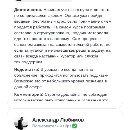
Достоинства:
 Начинал учиться с нуля и до этого 
не соприкасался с кодом. Однако уже пройдя 
вводный, бесплатный курс, было понимание с чем 
придется работать. На самом курсе программа 
составлена структурировано,  подача материала 
идет от простого к сложному.  Сам процесс в 
основном завязан на самостоятельной работе, но 
если запутался и не знаешь как решить задачу, на 
связи всегда наставник, куратор или служба 
тех.поддержки.
Недостатки:
 В уроках не всегда понятно 
объяснение, приходится использовать подсказки. 
Возможно это от небольшого уровня познания в 
данной сфере
Комментарий:
 Строгие дедлайны, не соблюдая 
которые можно быть отчисленным (для меня это 
скорее плюс, чем минус, т.к. учеба не 
растягивается)Нужно заниматься каждый день, 
иначе должного результата не будет.
Александр Любимов
Пользователь 
Хабра