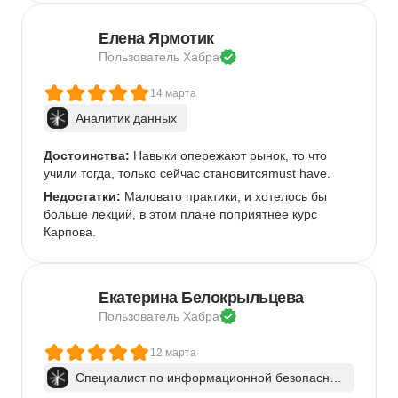
Елена Ярмотик
Пользователь 
Хабра
14 марта
Аналитик данных
Достоинства:
 Навыки опережают рынок, то что 
учили тогда, только сейчас становитсяmust have.
Недостатки:
 Маловато практики, и хотелось бы 
больше лекций, в этом плане поприятнее курс 
Карпова.
Екатерина Белокрыльцева
Пользователь 
Хабра
12 марта
Специалист по информационной безопаснос
ти: веб-пентест