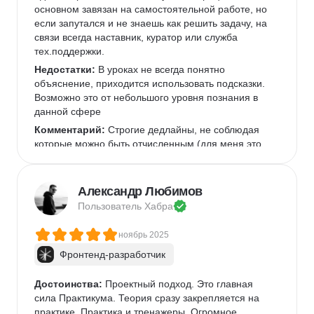
основном завязан на самостоятельной работе, но 
если запутался и не знаешь как решить задачу, на 
связи всегда наставник, куратор или служба 
тех.поддержки.
Недостатки:
 В уроках не всегда понятно 
объяснение, приходится использовать подсказки. 
Возможно это от небольшого уровня познания в 
данной сфере
Комментарий:
 Строгие дедлайны, не соблюдая 
которые можно быть отчисленным (для меня это 
скорее плюс, чем минус, т.к. учеба не 
растягивается)Нужно заниматься каждый день, 
иначе должного результата не будет.
Александр Любимов
Пользователь 
Хабра
ноябрь 2025
Фронтенд-разработчик
Достоинства:
 Проектный подход. Это главная 
сила Практикума. Теория сразу закрепляется на 
практике. Практика и тренажеры. Огромное 