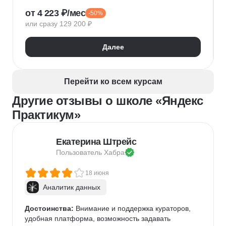
1С:Предприятие
XML
JSON
1С:БСП
от 4 223 ₽/мес
-50%
Конфигурирование 1С
или сразу 129 200 ₽
Далее
Перейти ко всем курсам
Другие отзывы о школе «Яндекс
Практикум»
Екатерина Штрейс
Пользователь 
Хабра
18 июня
Аналитик данных
Достоинства:
 Внимание и поддержка кураторов, 
удобная платформа, возможность задавать 