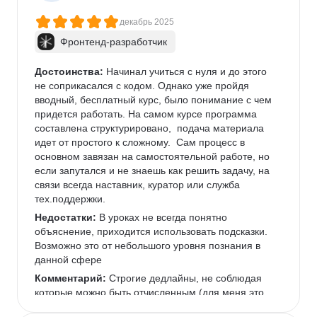
декабрь 2025
Фронтенд-разработчик
Достоинства:
 Начинал учиться с нуля и до этого 
не соприкасался с кодом. Однако уже пройдя 
вводный, бесплатный курс, было понимание с чем 
придется работать. На самом курсе программа 
составлена структурировано,  подача материала 
идет от простого к сложному.  Сам процесс в 
основном завязан на самостоятельной работе, но 
если запутался и не знаешь как решить задачу, на 
связи всегда наставник, куратор или служба 
тех.поддержки.
Недостатки:
 В уроках не всегда понятно 
объяснение, приходится использовать подсказки. 
Возможно это от небольшого уровня познания в 
данной сфере
Комментарий:
 Строгие дедлайны, не соблюдая 
которые можно быть отчисленным (для меня это 
скорее плюс, чем минус, т.к. учеба не 