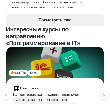
самодисциплина. Помимо основной теории 
приходилось активно гуглить и искать 
дополнительную информацию. Но, с другой 
стороны, это тоже часть обучения — развивает 
Посмотреть еще
навык самостоятельного поиска.
Интересные курсы по
направлению
«Программирование и IT»
4.75
6
18 мес
Нетология
1C-программист: расширенный курс
1С разработка
Git
Microsoft Excel
1С:Бухгалтерия
Google Таблицы
Eclipse