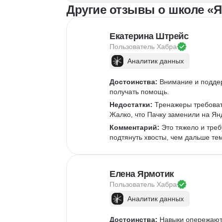
Другие отзывы о школе «Я
Екатерина Штрейс
Пользователь 
Хабра
Аналитик данных
Достоинства:
 Внимание и подде
получать помощь.
Недостатки:
 Тренажеры требоват
Жалко, что Пачку заменили на Ян
Комментарий:
 Это тяжело и треб
подтянуть хвосты, чем дальше те
Елена Ярмотик
Пользователь 
Хабра
Аналитик данных
Достоинства:
 Навыки опережают 