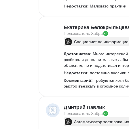
Недостатки:
 Маловато практики,
Екатерина Белокрыльцев
Пользователь 
Хабра
Специалист по информацион
Достоинства:
 Много интересной 
разбирали дополнительные лабы. 
объяснял, но и подстегивал интер
Недостатки:
 постоянно вносили п
Комментарий:
 Требуются хотя б
быстро въезжать в огромное коли
Дмитрий Павлик
Пользователь 
Хабра
Автоматизатор тестирования