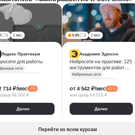
0
1
2 мес
5.00
2
2 мес
Яндекс Практикум
Академия Эдюсон
росети для работы
Нейросети на практике: 125
инструментов для работы и
йронные сети
бизнеса
Нейронные сети
Курсы по нейронным сетям
Курсы по нейронным сетям
усственный интеллект
2 714 ₽/мес
от 4 542 ₽/мес
-4%
-61%
Промпт-инжиниринг
дание контента
сразу 66 500 ₽
или сразу 54 515 ₽
Создание контента
Автоматизация процессов
Нейросети для творчества
ерация идей
Далее
Далее
Искусственный интеллект
мпт-инжиниринг
Перейти ко всем курсам