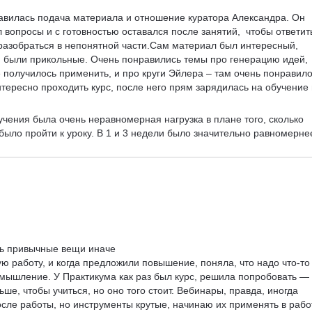
авилась подача материала и отношение куратора Александра. Он 
 вопросы и с готовностью оставался после занятий,  чтобы ответит
азобраться в непонятной части.Сам материал был интересный, 
я были прикольные. Очень понравились темы про генерацию идей, 
е получилось применить, и про круги Эйлера – там очень понравило
тересно проходить курс, после него прям зарядилась на обучение 
учения была очень неравномерная нагрузка в плане того, сколько 
было пройти к уроку. В 1 и 3 недели было значительно равномернее
ть привычные вещи иначе

ю работу, и когда предложили повышение, поняла, что надо что-то
 мышление. У Практикума как раз был курс, решила попробовать — 
ше, чтобы учиться, но оно того стоит. Вебинары, правда, иногда 
сле работы, но инструменты крутые, начинаю их применять в работ