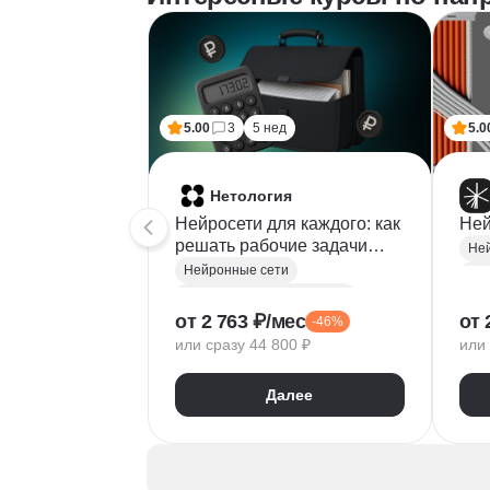
5.00
3
5 нед
5.0
Нетология
Нейросети для каждого: как
Ней
решать рабочие задачи
Не
быстрее
Нейронные сети
Курсы по нейронным сетям
Иск
от 2 763 ₽/мес
от 
-46%
Искусственный интеллект
Соз
или сразу 44 800 ₽
или 
Создание контента
Автоматизация процессов
Ген
Далее
Промпт-инжиниринг
Про