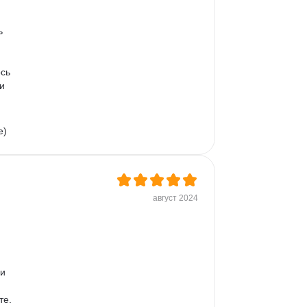
ь 
сь 
и 
) 
август 2024
 
и 
е. 