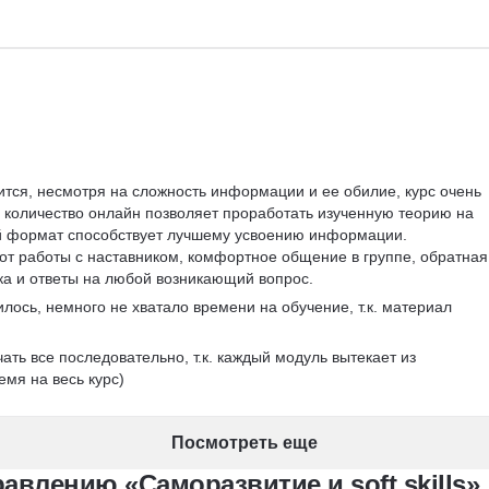
ится, несмотря на сложность информации и ее обилие, курс очень 
 количество онлайн позволяет проработать изученную теорию на 
кой формат способствует лучшему усвоению информации. 
т работы с наставником, комфортное общение в группе, обратная
ика и ответы на любой возникающий вопрос.
лось, немного не хватало времени на обучение, т.к. материал 
чать все последовательно, т.к. каждый модуль вытекает из 
мя на весь курс)
Посмотреть еще
влению «Саморазвитие и soft skills»