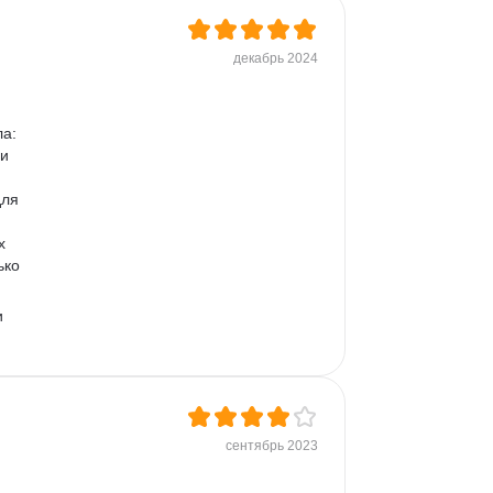
декабрь 2024
а: 
и 
ля 
 
х 
ько 
 
сентябрь 2023