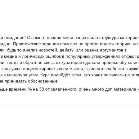
и ожидания! С самого начала меня впечатлила структура материал
лядно. Практические задания помогли не просто понять теорию, но 
х, будь то анализ новостей, дебаты или оценка аргументов в 
 в медиа и логических ошибок в популярных утверждениях открыл д
и, тесты и обратная связь от кураторов сделали процесс обучения
 как лучше аргументировать свои мысли, выявлять слабости в чужи
ся манипуляциям. Курс подойдёт всем, кто хочет развивать не тол
ие принимать обоснованные 
ьше времени % на 30 от заявленного, очень много доп материала и