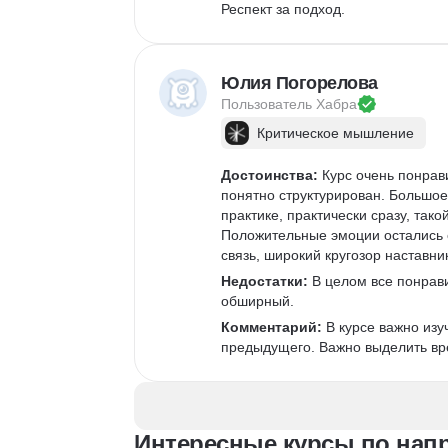
Респект за подход.
Юлия Погорелова
Пользователь 
Хабра
Критическое мышление
Достоинства:
 Курс очень понрав
понятно структурирован. Большое
практике, практически сразу, та
Положительные эмоции остались о
связь, широкий кругозор наставн
Недостатки:
 В целом все понрави
обширный. 
Комментарий:
 В курсе важно изу
предыдущего. Важно выделить вре
Интересные курсы по напра