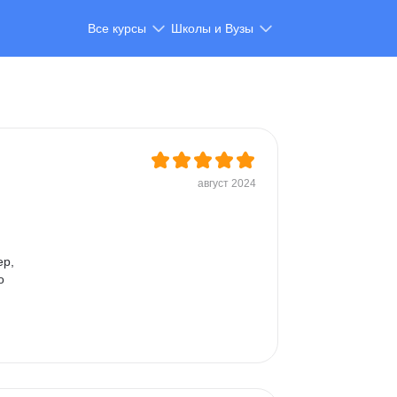
Все курсы
Школы и Вузы
август 2024
р, 
о 
 
 