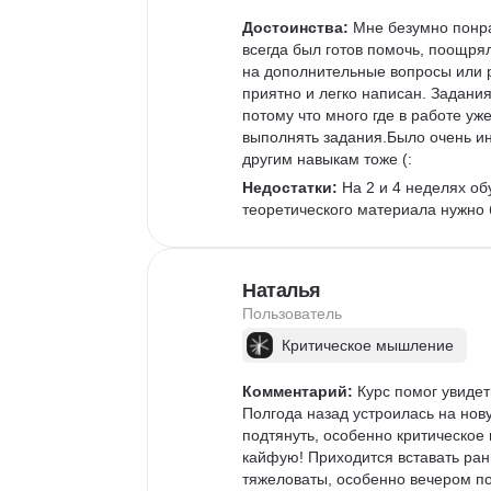
Достоинства:
 Мне безумно понр
всегда был готов помочь, поощрял
на дополнительные вопросы или р
приятно и легко написан. Задани
потому что много где в работе уж
выполнять задания.Было очень ин
другим навыкам тоже (:
Недостатки:
 На 2 и 4 неделях об
теоретического материала нужно 
Наталья
Пользователь
Критическое мышление
Комментарий:
 Курс помог увиде
Полгода назад устроилась на нову
подтянуть, особенно критическое
кайфую! Приходится вставать рань
тяжеловаты, особенно вечером по