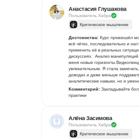
Анастасия Глушакова
Пользователь 
Хабра
Критическое мышление
Достоинства:
 Курс превзошёл мо
всё чётко, последовательно и наг
применить её в реальных ситуация
дискуссиях.  Анализ манипуляций
меня новые горизонты.Видеолекци
увлекательным. Я стала замечать,
доводах и даже меньше поддавать
аналитические навыки, но и умен
Комментарий:
 Закладывайте бол
практики
Алёна Засимова
Пользователь 
Хабра
Критическое мышление