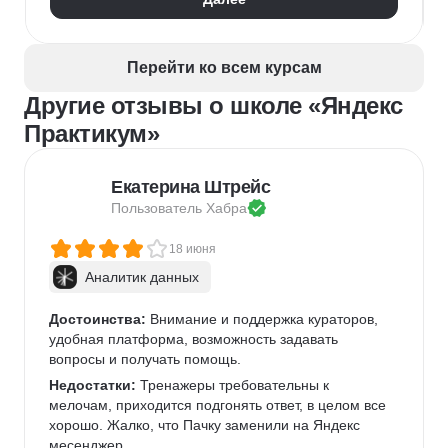
Визуализация
NumPy
Pandas
Google Таблицы
NLP
Очистка данных
Извлечение данных
API
Аналитика данных
Перейти ко всем курсам
Другие отзывы о школе «Яндекс
Практикум»
Екатерина Штрейс
Пользователь 
Хабра
18 июня
Аналитик данных
Достоинства:
 Внимание и поддержка кураторов, 
удобная платформа, возможность задавать 
вопросы и получать помощь.
Недостатки:
 Тренажеры требовательны к 
мелочам, приходится подгонять ответ, в целом все 
хорошо. Жалко, что Пачку заменили на Яндекс 
месенджер.