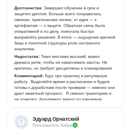
Достоинства:
 Завершил обучение в срок и 
защитил диплом. Больше всего понравилась 
связная, практическая логика: от идеи — к 
артефактам — к защите. Обратная связь была 
оперативной и по делу, помогала быстро 
выправлять решения. В итоге — ощущение крепкой 
базы и понятной структуры роли системного 
аналитика. 
Недостатки:
 Темп местами высокий: важно 
держать ритм, чтобы не накапливать хвосты. Не 
критично, но требует дисциплины и планирования. 
Комментарий:
 Курс про практику и регулярную 
работу.  Выделяйте время в расписании и будьте 
готовы к доработкам после проверки — именно они 
дают заметный прогресс.  Я сменил траекторию и 
не пожалел: фундамент закрыт по ключевым 
частям, которые часто встречаются в вакансиях. 
Рекомендую — объективно, как хороший старт для 
входа в профессию. 
Эдуард Орнатский
Пользователь 
Хабра