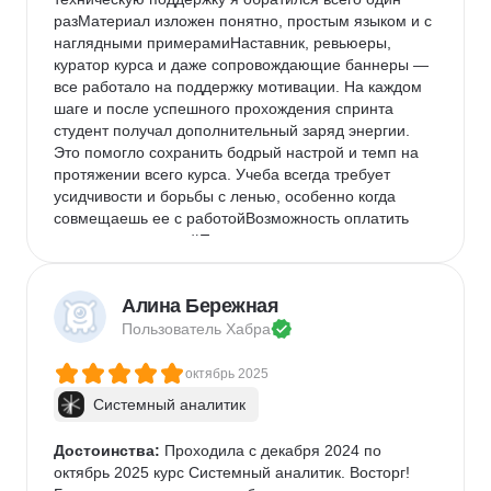
разМатериал изложен понятно, простым языком и с 
наглядными примерамиНаставник, ревьюеры, 
куратор курса и даже сопровождающие баннеры — 
все работало на поддержку мотивации. На каждом 
шаге и после успешного прохождения спринта 
студент получал дополнительный заряд энергии. 
Это помогло сохранить бодрый настрой и темп на 
протяжении всего курса. Учеба всегда требует 
усидчивости и борьбы с ленью, особенно когда 
совмещаешь ее с работойВозможность оплатить 
курсы организациейПосле окончания выдается 
официальный диплом о профессиональной 
переподготовке
Алина Бережная
Недостатки:
 Недостатки:Отсутствуют. Главный 
Пользователь 
Хабра
недостаток — это собственная лень :)
Комментарий:
 Подводя итог, курс отлично 
октябрь 2025
подходит для смены профессии. Сравнивая с тем, 
Системный аналитик
чему я научился самостоятельно 3,5 года назад, 
тех навыков хватило только чтобы устроиться в 
техподдержку IT-компании. Теперь же у меня есть 
Достоинства:
 Проходила с декабря 2024 по 
уверенность в том, что я могу побороться за 
октябрь 2025 курс Системный аналитик. Восторг! 