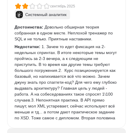
сентябрь 2025
Системный аналитик
Достоинства:
 Довольно обширная теория 
собранная в одном месте. Неплохой тренажер по 
SQL и не только. Приятные наставники.
Недостатки:
 1. Зачем то идет фиксация на 2-
недельных спринтах. В итоге некоторые темы могут 
пройтись за 2-3 вечера, а к следующим не 
приступить. В то время как другие темы требуют 
большого погружения.2.  Курс позиционируется как 
базовый, но напихивается всё что можно. Зачем 
джуну знать про спаггети-код? Для чего ему глубоко 
выдавать архитектуру? Главная цель у людей - 
работа. А на собеседованиях такое спросят 1\100 
случаев.3. Непонятная практика. В API прямо 
пишут, мол XML устаревает, сейчас используют всё 
меньше и тд... а потом дают практическое задание 
по XSD. Тоже самое с дипломом. Вторая половина 
диплома это рисование 50+ экранов в фигме. 
Зачем это системному аналитику? Как это поможет 