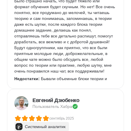
вакансии посерьезнее: системный, продуктовый 
Было страшно начать, что будет тяжело или 
или бизнес-анализ.
формат обучения будет скучным. Но нет! Все очень 
понятно, все продумано до мелочей, ты читаешь 
теорию и сам понимаешь, запоминаешь, в теории 
даже есть шутки, после каждого блока теории 
домашнее задание, делаешь как понял, 
отправляешь тебе все детально распишут, помогут 
доработать, все вежливо и с добротой душевной! 
Будут одногруппники, как приятно, что все были 
приятные молодые люди, доброжелательные, в 
общем чате можно было обсудить все, любой 
вопрос по теории или практике, любую шутку, мне 
очень понравился наш чат, все поддерживали! 
Недостатки:
 Бывали объемные блоки теории и 
приходилось бегом проходить
Комментарий:
 Особенно удобно, что можно два 
раза перевестись в другую группу в случае 
Евгений Дзюбенко
отставания от программы, всегда на связи 
Пользователь 
Хабра
кураторы, очень теплые ребят
сентябрь 2025
Системный аналитик