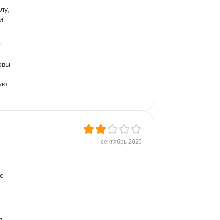
лу, 
и 
, 
овы 
ую 
сентябрь 2025
е 
 
ь 