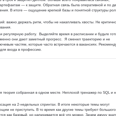
 артефактам — к защите. Обратная связь была оперативной и по де
ния. В итоге — ощущение крепкой базы и понятной структуры рол
ий: важно держать ритм, чтобы не накапливать хвосты. Не критично
вания. 
 и регулярную работу.  Выделяйте время в расписании и будьте гот
менно они дают заметный прогресс.  Я сменил траекторию и не 
ючевым частям, которые часто встречаются в вакансиях. Рекоменд
 для входа в профессию. 
я теория собранная в одном месте. Неплохой тренажер по SQL и н
ксация на 2-недельных спринтах. В итоге некоторые темы могут 
ующим не приступить. В то время как другие темы требуют большого
тся как базовый, но напихивается всё что можно. Зачем джуну знат