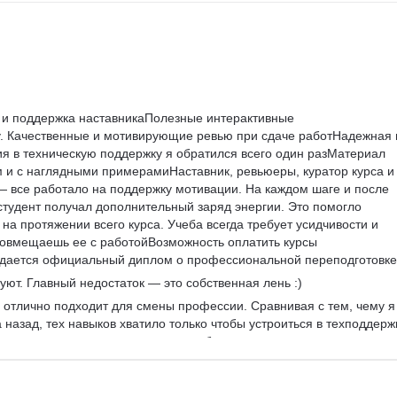
и поддержка наставникаПолезные интерактивные 
. Качественные и мотивирующие ревью при сдаче работНадежная 
я в техническую поддержку я обратился всего один разМатериал 
 и с наглядными примерамиНаставник, ревьюеры, куратор курса и
все работало на поддержку мотивации. На каждом шаге и после 
тудент получал дополнительный заряд энергии. Это помогло 
на протяжении всего курса. Учеба всегда требует усидчивости и 
совмещаешь ее с работойВозможность оплатить курсы 
ыдается официальный диплом о профессиональной переподготовке
уют. Главный недостаток — это собственная лень :)
рс отлично подходит для смены профессии. Сравнивая с тем, чему я
 назад, тех навыков хватило только чтобы устроиться в техподдерж
ть уверенность в том, что я могу побороться за вакансии посерьезн
ес-анализ.