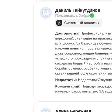
Даниль Гайнутдинов
Пользователь 
Хабра
Системный аналитик
Достоинства:
 Профессионализм 
воркшопыОриентация на практику
платформа: За 8 месяцев обучени
изложен понятно, простым языком
даже сопровождающие баннеры — 
успешного прохождения спринта с
сохранить бодрый настрой и темп 
борьбы с ленью, особенно когда 
организациейПосле окончания в
Недостатки:
 Недостатки:Отсутств
Комментарий:
 Подводя итог, ку
научился самостоятельно 3,5 года
IT-компании. Теперь же у меня ес
системный, продуктовый или бизн
Алина Бережная