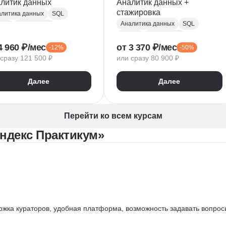
литик данных
Аналитик данных +
стажировка
литика данных
SQL
Аналитика данных
SQL
hon
PostgreSQL
Python
PostgreSQL
 тестирование
4 960 ₽/мес
от 3 370 ₽/мес
-12%
-50%
Алгоритмы и структуры данных
PlotLib
NumPy
сразу 121 500 ₽
или сразу 80 900 ₽
Power BI
Tableau
ndas
Microsoft Excel
dex DataLens
Далее
Далее
Математическая статистика
gle Таблицы
Plotly
Power Query
Py
Z-тест
Google Таблицы
Перейти ко всем курсам
Юнит-экономика
ндекс Практикум»
Теория вероятностей
A/B тестирование
Visual Basic
ржка кураторов, удобная платформа, возможность задавать вопрос