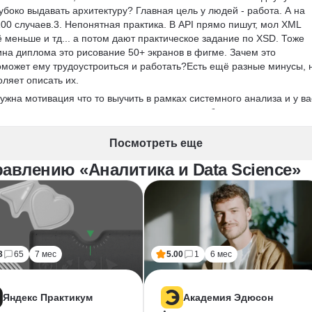
лубоко выдавать архитектуру? Главная цель у людей - работа. А на 
00 случаев.3. Непонятная практика. В API прямо пишут, мол XML 
ё меньше и тд... а потом дают практическое задание по XSD. Тоже 
на диплома это рисование 50+ экранов в фигме. Зачем это 
оможет ему трудоустроиться и работать?Есть ещё разные минусы, 
оляет описать их.
ужна мотивация что то выучить в рамках системного анализа и у ва
сами уже что-то знаете и понимаете, что вам будет полезно, а что 
подойдет. Будет причина учить, источник знаний и тренажеры, плюс 
ю связь от ревьюверов и наставников, если допытывать их 
Посмотреть еще
 и ничего не знаете, то курс лучше пропустить. Вы получите много
авлению «Аналитика и Data Science»
ригодятся один раз за всю вашу карьеру.  За сумму курса можно на
проведет с вами 25-30 занятий и объяснит всё в разы лучше, нежел
3
65
7 мес
5.00
1
6 мес
Яндекс Практикум
Академия Эдюсон