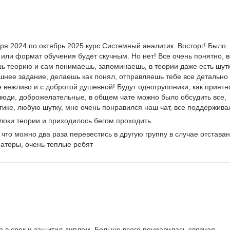
ря 2024 по октябрь 2025 курс Системный аналитик. Восторг! Было 
 или формат обучения будет скучным. Но нет! Все очень понятно, в
ь теорию и сам понимаешь, запоминаешь, в теории даже есть шутк
шнее задание, делаешь как понял, отправляешь тебе все детально 
е вежливо и с добротой душевной! Будут одногруппники, как приятно
юди, доброжелательные, в общем чате можно было обсудить все, 
тике, любую шутку, мне очень понравился наш чат, все поддерживал
оки теории и приходилось бегом проходить
что можно два раза перевестись в другую группу в случае отставан
раторы, очень теплые ребят
 в срок и защитил диплом. Больше всего понравилась связная, 