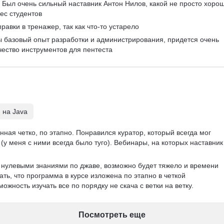
Был очень сильный наставник Антон Нилов, какой не просто хорош
ес студентов
равки в тренажер, так как что-то устарело
ы базовый опыт разработки и администрирования, придется очень 
чество инструментов для пентеста
 на Java
ная четко, по этапно. Понравился куратор, который всегда мог 
(у меня с ними всегда было туго). Вебинары, на которых наставник
с нулевыми знаниями по джаве, возможно будет тяжело и времени 
ать, что программа в курсе изложена по этапно в четкой 
ожность изучать все по порядку не скача с ветки на ветку. 
Посмотреть еще