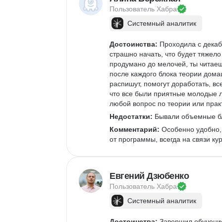
Пользователь 
Хабра
Системный аналитик
Достоинства:
 Проходила с декаб
страшно начать, что будет тяжело
продумано до мелочей, ты читаеш
после каждого блока теории дома
распишут, помогут доработать, вс
что все были приятные молодые л
любой вопрос по теории или прак
Недостатки:
 Бывали объемные бл
Комментарий:
 Особенно удобно, 
от программы, всегда на связи ку
Евгений Дзюбенко
Пользователь 
Хабра
Системный аналитик
Достоинства:
 Завершил обучение