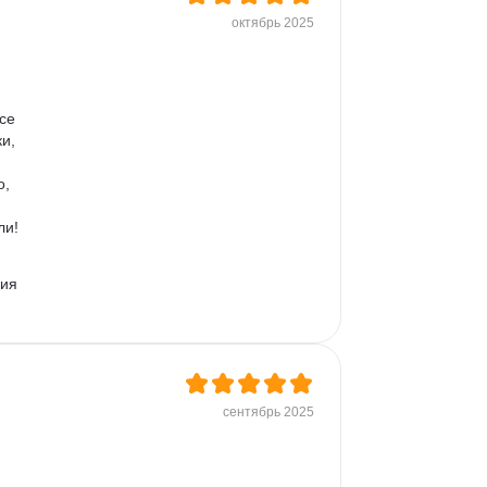
октябрь 2025
се 
и, 
, 
и! 
ия 
сентябрь 2025