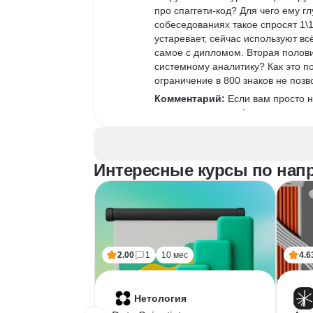
про спаггети-код? Для чего ему г
собеседованиях такое спросят 1\1
устаревает, сейчас используют вс
самое с дипломом. Вторая полови
системному аналитику? Как это п
ограничение в 800 знаков не позв
Комментарий:
 Если вам просто н
есть друзья из профессии или вы 
можно особо не изучать, то курс 
можно получить неплохую обратну
вопросами.Однако если вы новичок
Интересные курсы по напр
лишних знаний, которые дай бог п
ментора, который по цене 5к\час 
курс.
2.00
1
10 мес
4.6
Нетология