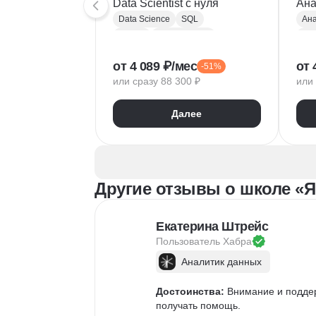
Data Scientist с нуля
Ана
Data Science
SQL
Ана
Python
Базы данных
Pyt
Обработка естественного языка
A/B
от 4 089 ₽/мес
от 
-51%
Парсинг
Keras
Mat
или сразу 88 300 ₽
или 
Машинное обучение
Pa
Искусственный интеллект
Yan
Далее
Нейронные сети
Goo
Математика для Data Science
Sci
Статистика
Визуализация
NumPy
Другие отзывы о школе «Я
Pandas
Google Таблицы
NLP
Очистка данных
Екатерина Штрейс
Извлечение данных
Пользователь 
Хабра
API
Аналитика данных
Аналитик данных
Достоинства:
 Внимание и подде
получать помощь.