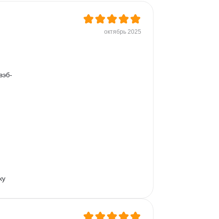
октябрь 2025
вэб-
 
 
ку 
ее: 