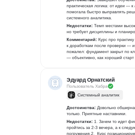
практическая логика: от идеи — к
помогала быстро выправлять реше
системного аналитика. 
Недостатки:
 Темп местами высок
но требует дисциплины и планиро
Комментарий:
 Курс про практику
к доработкам после проверки — и
пожалел: фундамент закрыт по кл
— объективно, как хороший старт
Эдуард Орнатский
Пользователь 
Хабра
Системный аналитик
Достоинства:
 Довольно обширна
только. Приятные наставники.
Недостатки:
 1. Зачем то идет фи
пройтись за 2-3 вечера, а к след
погружения.2.  Курс позиционируе