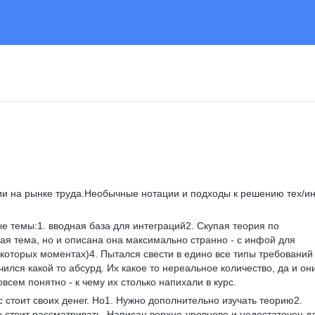
рии на рынке труда.Необычные нотации и подходы к решению тех/и
ые темы:1. вводная база для интеграций2. Скупая теория по 
я тема, но и описана она максимально странно - с инфой для 
екоторых моментах)4. Пытался свести в едино все типы требований 
учился какой то абсурд. Их какое то нереальное количество, да и он
всем понятно - к чему их столько напихали в курс.
с стоит своих денег. Но1. Нужно дополнительно изучать теорию2. 
 стоит рассматривать. Написан верхне-уровнево и недостаточен д