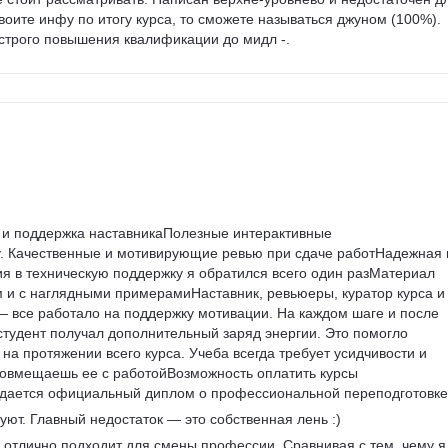
воите инфу по итогу курса, то сможете называться джуном (100%). 
ыстрого повышения квалификации до мидл -.
и поддержка наставникаПолезные интерактивные 
. Качественные и мотивирующие ревью при сдаче работНадежная 
я в техническую поддержку я обратился всего один разМатериал 
 и с наглядными примерамиНаставник, ревьюеры, куратор курса и
все работало на поддержку мотивации. На каждом шаге и после 
тудент получал дополнительный заряд энергии. Это помогло 
на протяжении всего курса. Учеба всегда требует усидчивости и 
совмещаешь ее с работойВозможность оплатить курсы 
ыдается официальный диплом о профессиональной переподготовке
уют. Главный недостаток — это собственная лень :)
рс отлично подходит для смены профессии. Сравнивая с тем, чему я