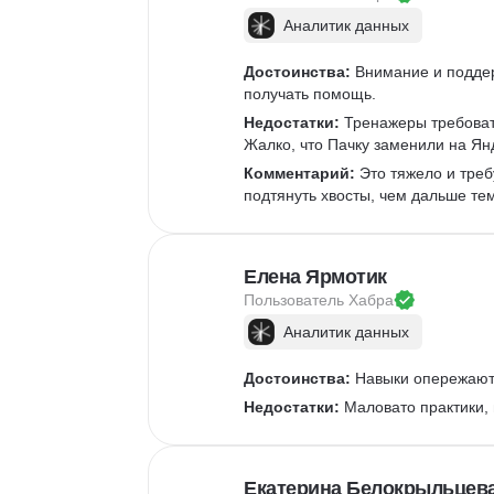
API
Аналитика данных
Аналитик данных
Достоинства:
 Внимание и подде
получать помощь.
Недостатки:
 Тренажеры требоват
Жалко, что Пачку заменили на Ян
Комментарий:
 Это тяжело и треб
подтянуть хвосты, чем дальше те
Елена Ярмотик
Пользователь 
Хабра
Аналитик данных
Достоинства:
 Навыки опережают 
Недостатки:
 Маловато практики,
Екатерина Белокрыльцев