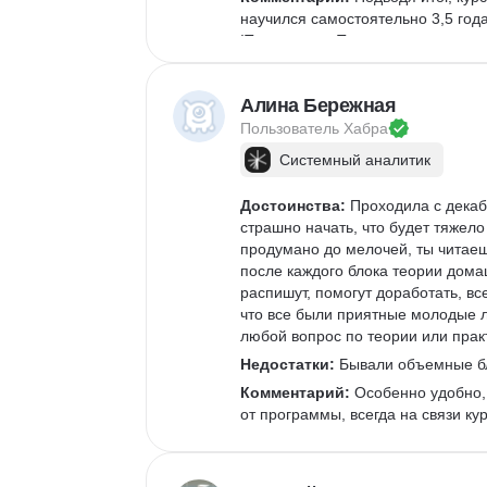
научился самостоятельно 3,5 года
IT-компании. Теперь же у меня ес
системный, продуктовый или бизн
Алина Бережная
Пользователь 
Хабра
Системный аналитик
Достоинства:
 Проходила с декаб
страшно начать, что будет тяжело
продумано до мелочей, ты читаеш
после каждого блока теории дома
распишут, помогут доработать, вс
что все были приятные молодые л
любой вопрос по теории или прак
Недостатки:
 Бывали объемные бл
Комментарий:
 Особенно удобно, 
от программы, всегда на связи ку