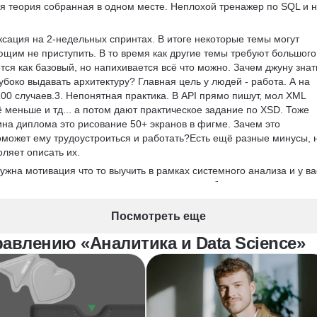
я теория собранная в одном месте. Неплохой тренажер по SQL и н
ксация на 2-недельных спринтах. В итоге некоторые темы могут 
ующим не приступить. В то время как другие темы требуют большого
тся как базовый, но напихивается всё что можно. Зачем джуну знат
лубоко выдавать архитектуру? Главная цель у людей - работа. А на 
00 случаев.3. Непонятная практика. В API прямо пишут, мол XML 
ё меньше и тд... а потом дают практическое задание по XSD. Тоже 
на диплома это рисование 50+ экранов в фигме. Зачем это 
оможет ему трудоустроиться и работать?Есть ещё разные минусы, 
оляет описать их.
ужна мотивация что то выучить в рамках системного анализа и у ва
сами уже что-то знаете и понимаете, что вам будет полезно, а что 
подойдет. Будет причина учить, источник знаний и тренажеры, плюс 
ю связь от ревьюверов и наставников, если допытывать их 
Посмотреть еще
 и ничего не знаете, то курс лучше пропустить. Вы получите много
авлению «Аналитика и Data Science»
ригодятся один раз за всю вашу карьеру.  За сумму курса можно на
проведет с вами 25-30 занятий и объяснит всё в разы лучше, нежел