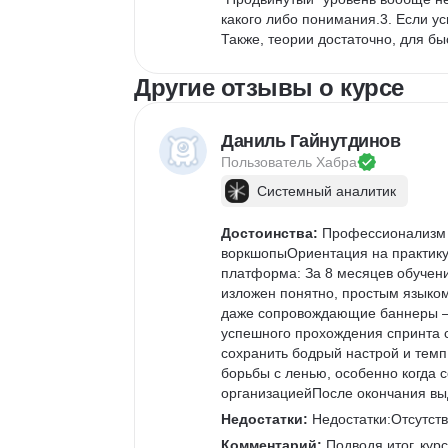
какого либо понимания.3. Если ус
Также, теории достаточно, для б
Другие отзывы о курсе
Даниль Гайнутдинов
Пользователь 
Хабра
Системный аналитик
Достоинства:
 Профессионализм 
воркшопыОриентация на практику
платформа: За 8 месяцев обучени
изложен понятно, простым языком
даже сопровождающие баннеры — 
успешного прохождения спринта с
сохранить бодрый настрой и темп 
борьбы с ленью, особенно когда 
организациейПосле окончания в
Недостатки:
 Недостатки:Отсутств
Комментарий:
 Подводя итог, ку