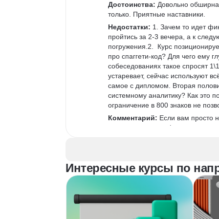
Достоинства:
 Довольно обширна
только. Приятные наставники.
Недостатки:
 1. Зачем то идет фи
пройтись за 2-3 вечера, а к след
погружения.2.  Курс позиционируе
про спаггети-код? Для чего ему г
собеседованиях такое спросят 1\1
устаревает, сейчас используют вс
самое с дипломом. Вторая полови
системному аналитику? Как это п
ограничение в 800 знаков не позв
Комментарий:
 Если вам просто н
есть друзья из профессии или вы 
можно особо не изучать, то курс 
можно получить неплохую обратну
вопросами.Однако если вы новичок
Интересные курсы по напр
лишних знаний, которые дай бог п
ментора, который по цене 5к\час 
курс.