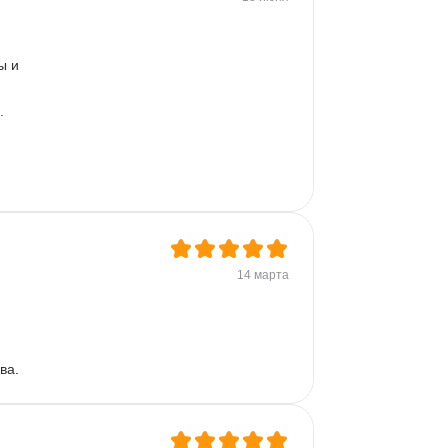
Plotly
Seaborn
ы и 
. 
14 марта
ва.