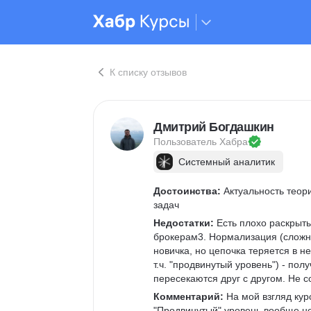
К списку отзывов
Дмитрий Богдашкин
Пользователь 
Хабра
Системный аналитик
Достоинства:
 Актуальность тео
задач
Недостатки:
 Есть плохо раскрыт
брокерам3. Нормализация (сложна
новичка, но цепочка теряется в н
т.ч. "продвинутый уровень") - пол
пересекаются друг с другом. Не со
Комментарий:
 На мой взгляд кур
"Продвинутый" уровень вообще не