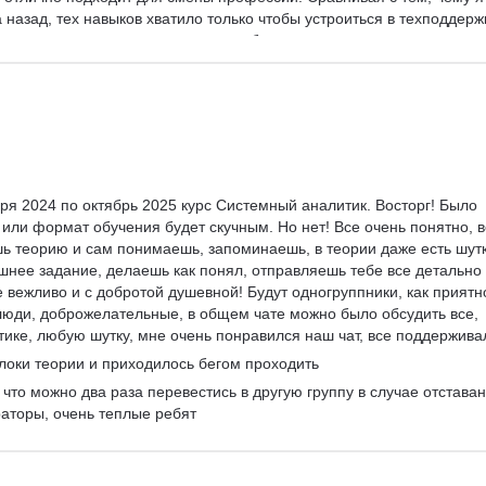
 назад, тех навыков хватило только чтобы устроиться в техподдерж
ть уверенность в том, что я могу побороться за вакансии посерьезн
ес-анализ.
ря 2024 по октябрь 2025 курс Системный аналитик. Восторг! Было 
 или формат обучения будет скучным. Но нет! Все очень понятно, в
ь теорию и сам понимаешь, запоминаешь, в теории даже есть шутк
шнее задание, делаешь как понял, отправляешь тебе все детально 
е вежливо и с добротой душевной! Будут одногруппники, как приятно
юди, доброжелательные, в общем чате можно было обсудить все, 
тике, любую шутку, мне очень понравился наш чат, все поддерживал
оки теории и приходилось бегом проходить
что можно два раза перевестись в другую группу в случае отставан
раторы, очень теплые ребят