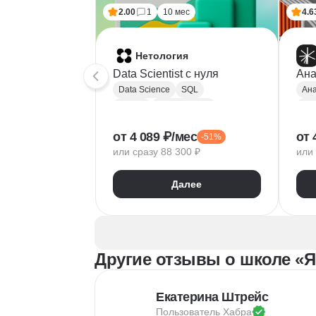
2.00
1
10 мес
4.6
Нетология
Data Scientist с нуля
Ана
Data Science
SQL
Ана
Python
Базы данных
Pyt
Обработка естественного языка
A/B
от 4 089 ₽/мес
от 
-51%
Парсинг
Keras
Mat
или сразу 88 300 ₽
или 
Машинное обучение
Pa
Искусственный интеллект
Yan
Далее
Нейронные сети
Goo
Математика для Data Science
Sci
Статистика
Визуализация
NumPy
Другие отзывы о школе «Я
Pandas
Google Таблицы
NLP
Очистка данных
Екатерина Штрейс
Извлечение данных
Пользователь 
Хабра