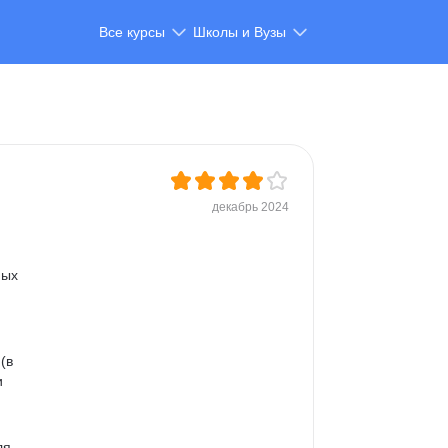
Все курсы
Школы и Вузы
декабрь 2024
ных 
(в 
и 
ля 