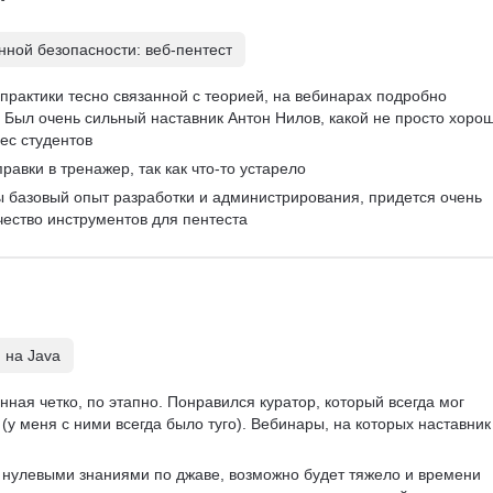
ной безопасности: веб-пентест
практики тесно связанной с теорией, на вебинарах подробно 
Был очень сильный наставник Антон Нилов, какой не просто хорош
ес студентов
равки в тренажер, так как что-то устарело
ы базовый опыт разработки и администрирования, придется очень 
чество инструментов для пентеста
 на Java
ная четко, по этапно. Понравился куратор, который всегда мог 
(у меня с ними всегда было туго). Вебинары, на которых наставник
с нулевыми знаниями по джаве, возможно будет тяжело и времени 