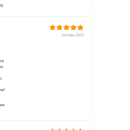
ку 
ее: 
октябрь 2025
се 
и, 
, 
и! 
ия 