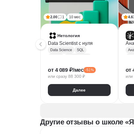
2.00
1
10 мес
4.6
Нетология
Data Scientist с нуля
Ана
Data Science
SQL
Ана
Python
Базы данных
Pyt
Обработка естественного языка
A/B
от 4 089 ₽/мес
от 
-51%
Парсинг
Keras
Mat
или сразу 88 300 ₽
или 
Машинное обучение
Pa
Искусственный интеллект
Yan
Далее
Нейронные сети
Goo
Математика для Data Science
Sci
Статистика
Визуализация
NumPy
Другие отзывы о школе «Я
Pandas
Google Таблицы
NLP