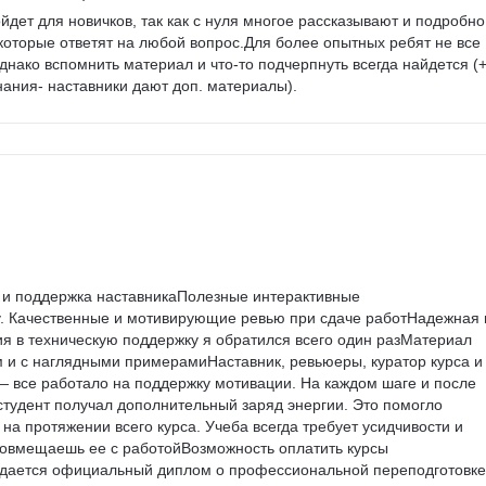
йдет для новичков, так как с нуля многое рассказывают и подробно,
 которые ответят на любой вопрос.Для более опытных ребят не все 
днако вспомнить материал и что-то подчерпнуть всегда найдется (+
нания- наставники дают доп. материалы).
и поддержка наставникаПолезные интерактивные 
. Качественные и мотивирующие ревью при сдаче работНадежная 
я в техническую поддержку я обратился всего один разМатериал 
 и с наглядными примерамиНаставник, ревьюеры, куратор курса и
все работало на поддержку мотивации. На каждом шаге и после 
тудент получал дополнительный заряд энергии. Это помогло 
на протяжении всего курса. Учеба всегда требует усидчивости и 
совмещаешь ее с работойВозможность оплатить курсы 
ыдается официальный диплом о профессиональной переподготовке