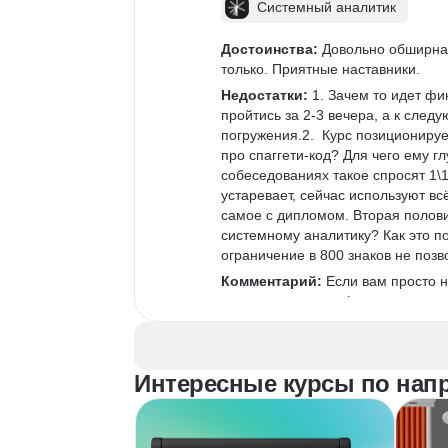
Системный аналитик
Достоинства:
 Довольно обширна
только. Приятные наставники.
Недостатки:
 1. Зачем то идет фи
пройтись за 2-3 вечера, а к след
погружения.2.  Курс позиционируе
про спаггети-код? Для чего ему г
собеседованиях такое спросят 1\1
устаревает, сейчас используют вс
самое с дипломом. Вторая полови
системному аналитику? Как это п
ограничение в 800 знаков не позв
Комментарий:
 Если вам просто н
есть друзья из профессии или вы 
можно особо не изучать, то курс 
можно получить неплохую обратну
вопросами.Однако если вы новичок
Интересные курсы по напр
лишних знаний, которые дай бог п
ментора, который по цене 5к\час 
курс.