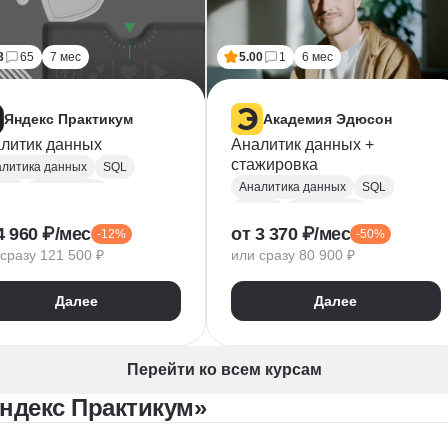
3
65
7 мес
5.00
1
6 мес
Яндекс Практикум
Академия Эдюсон
литик данных
Аналитик данных +
стажировка
литика данных
SQL
Аналитика данных
SQL
hon
PostgreSQL
Python
PostgreSQL
 тестирование
4 960 ₽/мес
от 3 370 ₽/мес
-12%
-50%
Алгоритмы и структуры данных
PlotLib
NumPy
сразу 121 500 ₽
или сразу 80 900 ₽
Power BI
Tableau
ndas
Microsoft Excel
dex DataLens
Далее
Далее
Математическая статистика
gle Таблицы
Plotly
Power Query
Py
Z-тест
Google Таблицы
Перейти ко всем курсам
Юнит-экономика
ндекс Практикум»
Теория вероятностей
A/B тестирование