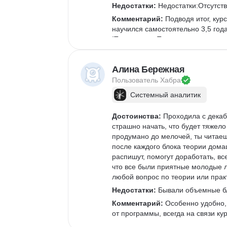
Недостатки:
 Недостатки:Отсутств
Комментарий:
 Подводя итог, ку
научился самостоятельно 3,5 года
IT-компании. Теперь же у меня ес
системный, продуктовый или бизн
Алина Бережная
Пользователь 
Хабра
Системный аналитик
Достоинства:
 Проходила с декаб
страшно начать, что будет тяжело
продумано до мелочей, ты читаеш
после каждого блока теории дома
распишут, помогут доработать, вс
что все были приятные молодые л
любой вопрос по теории или прак
Недостатки:
 Бывали объемные бл
Комментарий:
 Особенно удобно, 
от программы, всегда на связи ку