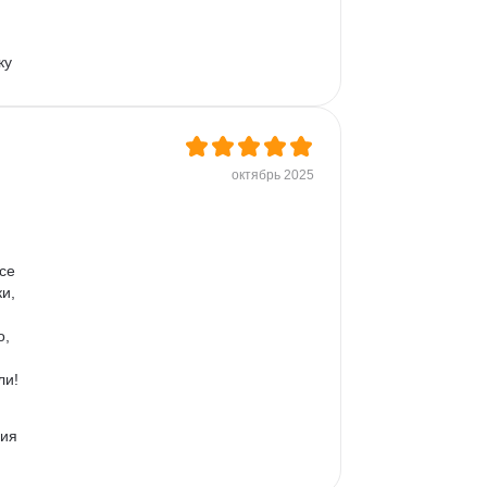
 
ку 
ее: 
октябрь 2025
се 
и, 
, 
и! 
ия 