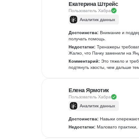
Очистка данных
Екатерина Штрейс
Извлечение данных
Пользователь 
Хабра
API
Аналитика данных
Аналитик данных
Достоинства:
 Внимание и подде
получать помощь.
Недостатки:
 Тренажеры требоват
Жалко, что Пачку заменили на Ян
Комментарий:
 Это тяжело и треб
подтянуть хвосты, чем дальше те
Елена Ярмотик
Пользователь 
Хабра
Аналитик данных
Достоинства:
 Навыки опережают 
Недостатки:
 Маловато практики,