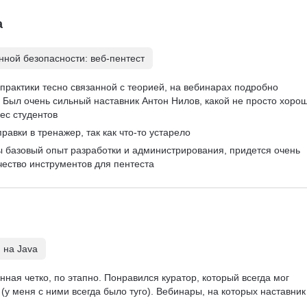
а
ной безопасности: веб-пентест
практики тесно связанной с теорией, на вебинарах подробно 
Был очень сильный наставник Антон Нилов, какой не просто хорош
ес студентов
равки в тренажер, так как что-то устарело
ы базовый опыт разработки и администрирования, придется очень 
чество инструментов для пентеста
 на Java
ная четко, по этапно. Понравился куратор, который всегда мог 
(у меня с ними всегда было туго). Вебинары, на которых наставник