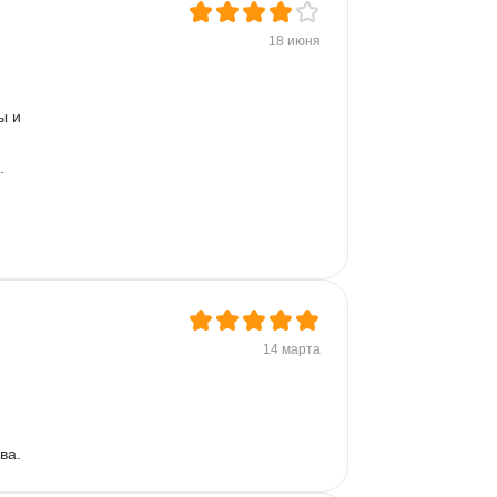
Дашборд
Разработка требований
18 июня
Plotly
Seaborn
ы и 
. 
14 марта
ва.