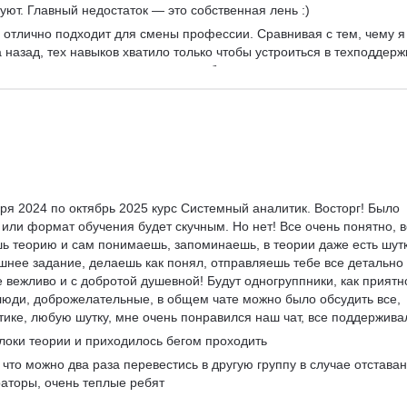
уют. Главный недостаток — это собственная лень :)
рс отлично подходит для смены профессии. Сравнивая с тем, чему я
 назад, тех навыков хватило только чтобы устроиться в техподдерж
ть уверенность в том, что я могу побороться за вакансии посерьезн
ес-анализ.
ря 2024 по октябрь 2025 курс Системный аналитик. Восторг! Было 
 или формат обучения будет скучным. Но нет! Все очень понятно, в
ь теорию и сам понимаешь, запоминаешь, в теории даже есть шутк
шнее задание, делаешь как понял, отправляешь тебе все детально 
е вежливо и с добротой душевной! Будут одногруппники, как приятно
юди, доброжелательные, в общем чате можно было обсудить все, 
тике, любую шутку, мне очень понравился наш чат, все поддерживал
оки теории и приходилось бегом проходить
что можно два раза перевестись в другую группу в случае отставан
раторы, очень теплые ребят