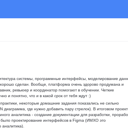
хитектура системы, программные интерфейсы, моделирование данн
 хорошо сделан. Вообще, платформа очень здорово продумана и 
тавник, ревьюер и координатор помогают в обучении. Четкие 
но и понятно, что и в какой срок от тебя ждут :)
 практики, некоторые домашние задания показались не сильно 
диаграмма, где нужно добавить пару стрелок). В итоговом проект
много аналитика - создание документации для разработки, прорабо
о было проектирование интерфейсов в Figma (ИМХО это 
 аналитика).