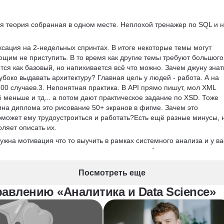
я теория собранная в одном месте. Неплохой тренажер по SQL и н
ксация на 2-недельных спринтах. В итоге некоторые темы могут 
ующим не приступить. В то время как другие темы требуют большого
тся как базовый, но напихивается всё что можно. Зачем джуну знат
лубоко выдавать архитектуру? Главная цель у людей - работа. А на 
00 случаев.3. Непонятная практика. В API прямо пишут, мол XML 
ё меньше и тд... а потом дают практическое задание по XSD. Тоже 
на диплома это рисование 50+ экранов в фигме. Зачем это 
оможет ему трудоустроиться и работать?Есть ещё разные минусы, 
оляет описать их.
ужна мотивация что то выучить в рамках системного анализа и у ва
сами уже что-то знаете и понимаете, что вам будет полезно, а что 
подойдет. Будет причина учить, источник знаний и тренажеры, плюс 
ю связь от ревьюверов и наставников, если допытывать их 
Посмотреть еще
 и ничего не знаете, то курс лучше пропустить. Вы получите много
авлению «Аналитика и Data Science»
ригодятся один раз за всю вашу карьеру.  За сумму курса можно на
проведет с вами 25-30 занятий и объяснит всё в разы лучше, нежел