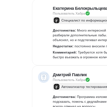
Екатерина Белокрыльцев
Пользователь 
Хабра
Специалист по информацион
Достоинства:
 Много интересной 
разбирали дополнительные лабы. 
объяснял, но и подстегивал интер
Недостатки:
 постоянно вносили п
Комментарий:
 Требуются хотя б
быстро въезжать в огромное коли
Дмитрий Павлик
Пользователь 
Хабра
Автоматизатор тестирования
Достоинства:
 Программа изложен
подсказать, помочь с дедлайнами 
всегда отвечал на вопросы. 