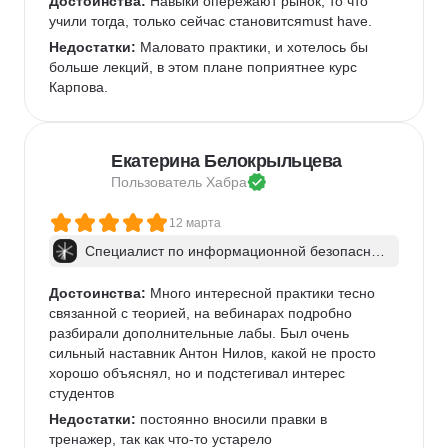
Достоинства:
 Навыки опережают рынок, то что 
учили тогда, только сейчас становитсяmust have.
Недостатки:
 Маловато практики, и хотелось бы 
больше лекций, в этом плане поприятнее курс 
Карпова.
Екатерина Белокрыльцева
Пользователь 
Хабра
12 марта
Специалист по информационной безопаснос
ти: веб-пентест
Достоинства:
 Много интересной практики тесно 
связанной с теорией, на вебинарах подробно 
разбирали дополнительные лабы. Был очень 
сильный наставник Антон Нилов, какой не просто 
хорошо объяснял, но и подстегивал интерес 
студентов
Недостатки:
 постоянно вносили правки в 
тренажер, так как что-то устарело