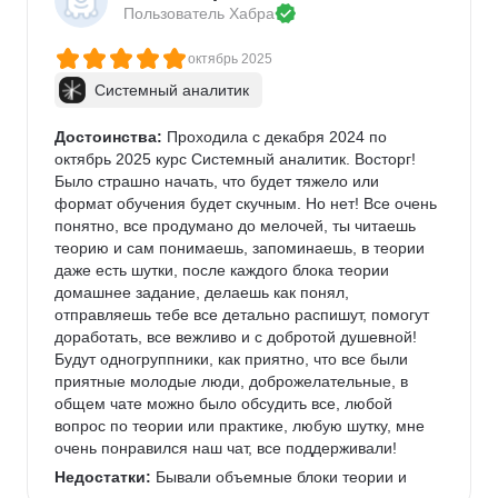
Пользователь 
Хабра
недостаток — это собственная лень :)
Комментарий:
 Подводя итог, курс отлично 
октябрь 2025
подходит для смены профессии. Сравнивая с тем, 
Системный аналитик
чему я научился самостоятельно 3,5 года назад, 
тех навыков хватило только чтобы устроиться в 
техподдержку IT-компании. Теперь же у меня есть 
Достоинства:
 Проходила с декабря 2024 по 
уверенность в том, что я могу побороться за 
октябрь 2025 курс Системный аналитик. Восторг! 
вакансии посерьезнее: системный, продуктовый 
Было страшно начать, что будет тяжело или 
или бизнес-анализ.
формат обучения будет скучным. Но нет! Все очень 
понятно, все продумано до мелочей, ты читаешь 
теорию и сам понимаешь, запоминаешь, в теории 
даже есть шутки, после каждого блока теории 
домашнее задание, делаешь как понял, 
отправляешь тебе все детально распишут, помогут 
доработать, все вежливо и с добротой душевной! 
Будут одногруппники, как приятно, что все были 
приятные молодые люди, доброжелательные, в 
общем чате можно было обсудить все, любой 
вопрос по теории или практике, любую шутку, мне 
очень понравился наш чат, все поддерживали! 
Недостатки:
 Бывали объемные блоки теории и 