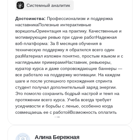
Системный аналитик
Достоинства:
 Профессионализм и поддержка 
наставникаПолезные интерактивные 
воркшопыОриентация на практику. Качественные и 
мотивирующие ревью при сдаче работНадежная 
вэб-платформа: За 8 месяцев обучения в 
техническую поддержку я обратился всего один 
разМатериал изложен понятно, простым языком и с 
наглядными примерамиНаставник, ревьюеры, 
куратор курса и даже сопровождающие баннеры — 
все работало на поддержку мотивации. На каждом 
шаге и после успешного прохождения спринта 
студент получал дополнительный заряд энергии. 
Это помогло сохранить бодрый настрой и темп на 
протяжении всего курса. Учеба всегда требует 
усидчивости и борьбы с ленью, особенно когда 
совмещаешь ее с работойВозможность оплатить 
курсы организациейПосле окончания выдается 
официальный диплом о профессиональной 
переподготовке
Алина Бережная
Недостатки:
 Недостатки:Отсутствуют. Главный 