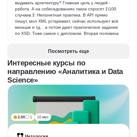
выдавать архитектуру? Главная цель у людей - 
работа. А на собеседованиях такое спросят 1\100 
случаев.3. Непонятная практика. В API прямо 
пишут, мол XML устаревает, сейчас используют всё 
меньше и тд... а потом дают практическое задание 
по XSD. Тоже самое с дипломом. Вторая половина 
диплома это рисование 50+ экранов в фигме. 
Зачем это системному аналитику? Как это поможет 
Посмотреть еще
ему трудоустроиться и работать?Есть ещё разные 
минусы, но ограничение в 800 знаков не позволяет 
Интересные курсы по
описать их.
направлению «Аналитика и Data
Комментарий:
 Если вам просто нужна мотивация 
что то выучить в рамках системного анализа и у вас 
Science»
есть друзья из профессии или вы сами уже что-то 
знаете и понимаете, что вам будет полезно, а что 
можно особо не изучать, то курс подойдет. Будет 
причина учить, источник знаний и тренажеры, плюс 
можно получить неплохую обратную связь от 
ревьюверов и наставников, если допытывать их 
2.00
1
10 мес
вопросами.Однако если вы новичок и ничего не 
знаете, то курс лучше пропустить. Вы получите 
много лишних знаний, которые дай бог пригодятся 
Нетология