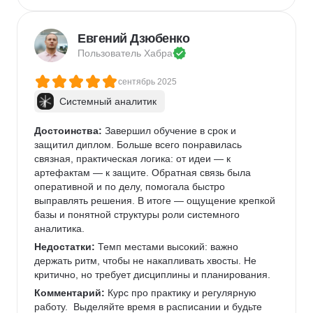
приходилось бегом проходить
Комментарий:
 Особенно удобно, что можно два 
раза перевестись в другую группу в случае 
Евгений Дзюбенко
отставания от программы, всегда на связи 
Пользователь 
Хабра
кураторы, очень теплые ребят
сентябрь 2025
Системный аналитик
Достоинства:
 Завершил обучение в срок и 
защитил диплом. Больше всего понравилась 
связная, практическая логика: от идеи — к 
артефактам — к защите. Обратная связь была 
оперативной и по делу, помогала быстро 
выправлять решения. В итоге — ощущение крепкой 
базы и понятной структуры роли системного 
аналитика. 
Недостатки:
 Темп местами высокий: важно 
держать ритм, чтобы не накапливать хвосты. Не 
критично, но требует дисциплины и планирования. 
Комментарий:
 Курс про практику и регулярную 
работу.  Выделяйте время в расписании и будьте 