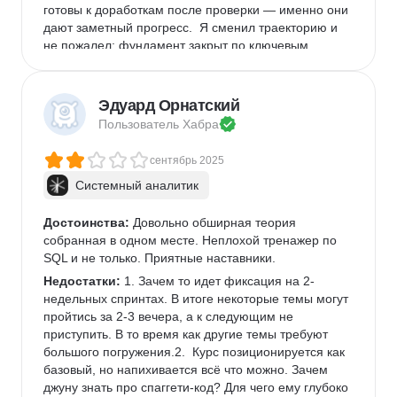
готовы к доработкам после проверки — именно они 
дают заметный прогресс.  Я сменил траекторию и 
не пожалел: фундамент закрыт по ключевым 
частям, которые часто встречаются в вакансиях. 
Рекомендую — объективно, как хороший старт для 
входа в профессию. 
Эдуард Орнатский
Пользователь 
Хабра
сентябрь 2025
Системный аналитик
Достоинства:
 Довольно обширная теория 
собранная в одном месте. Неплохой тренажер по 
SQL и не только. Приятные наставники.
Недостатки:
 1. Зачем то идет фиксация на 2-
недельных спринтах. В итоге некоторые темы могут 
пройтись за 2-3 вечера, а к следующим не 
приступить. В то время как другие темы требуют 
большого погружения.2.  Курс позиционируется как 
базовый, но напихивается всё что можно. Зачем 
джуну знать про спаггети-код? Для чего ему глубоко 