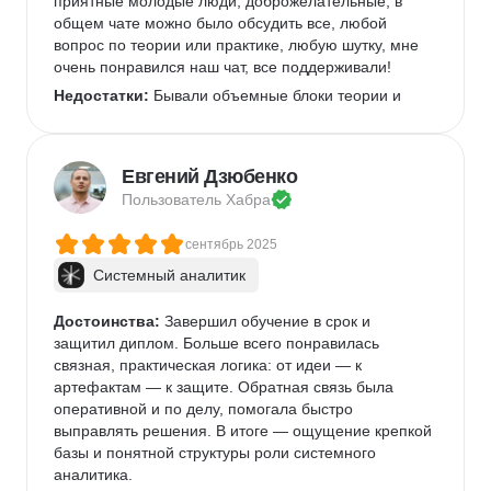
приятные молодые люди, доброжелательные, в 
общем чате можно было обсудить все, любой 
вопрос по теории или практике, любую шутку, мне 
очень понравился наш чат, все поддерживали! 
Недостатки:
 Бывали объемные блоки теории и 
приходилось бегом проходить
Комментарий:
 Особенно удобно, что можно два 
раза перевестись в другую группу в случае 
Евгений Дзюбенко
отставания от программы, всегда на связи 
Пользователь 
Хабра
кураторы, очень теплые ребят
сентябрь 2025
Системный аналитик
Достоинства:
 Завершил обучение в срок и 
защитил диплом. Больше всего понравилась 
связная, практическая логика: от идеи — к 
артефактам — к защите. Обратная связь была 
оперативной и по делу, помогала быстро 
выправлять решения. В итоге — ощущение крепкой 
базы и понятной структуры роли системного 
аналитика. 