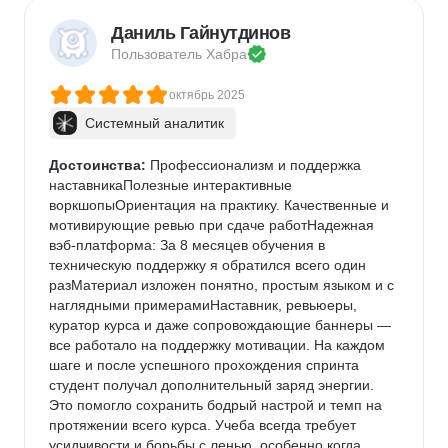
Даниль Гайнутдинов
Пользователь 
Хабра
октябрь 2025
Системный аналитик
Достоинства:
 Профессионализм и поддержка 
наставникаПолезные интерактивные 
воркшопыОриентация на практику. Качественные и 
мотивирующие ревью при сдаче работНадежная 
вэб-платформа: За 8 месяцев обучения в 
техническую поддержку я обратился всего один 
разМатериал изложен понятно, простым языком и с 
наглядными примерамиНаставник, ревьюеры, 
куратор курса и даже сопровождающие баннеры — 
все работало на поддержку мотивации. На каждом 
шаге и после успешного прохождения спринта 
студент получал дополнительный заряд энергии. 
Это помогло сохранить бодрый настрой и темп на 
протяжении всего курса. Учеба всегда требует 
усидчивости и борьбы с ленью, особенно когда 