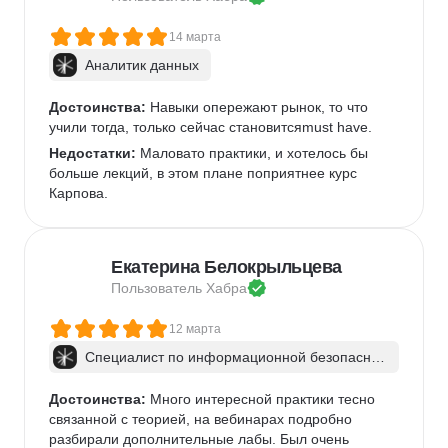
14 марта
Аналитик данных
Достоинства:
 Навыки опережают рынок, то что 
учили тогда, только сейчас становитсяmust have.
Недостатки:
 Маловато практики, и хотелось бы 
больше лекций, в этом плане поприятнее курс 
Карпова.
Екатерина Белокрыльцева
Пользователь 
Хабра
12 марта
Специалист по информационной безопаснос
ти: веб-пентест
Достоинства:
 Много интересной практики тесно 
связанной с теорией, на вебинарах подробно 
разбирали дополнительные лабы. Был очень 