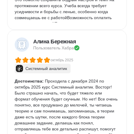
протяжении всего курса. Учеба всегда требует 
усидчивости и борьбы с ленью, особенно когда 
совмещаешь ее с работойВозможность оплатить 
курсы организациейПосле окончания выдается 
официальный диплом о профессиональной 
переподготовке
Алина Бережная
Недостатки:
 Недостатки:Отсутствуют. Главный 
Пользователь 
Хабра
недостаток — это собственная лень :)
Комментарий:
 Подводя итог, курс отлично 
октябрь 2025
подходит для смены профессии. Сравнивая с тем, 
Системный аналитик
чему я научился самостоятельно 3,5 года назад, 
тех навыков хватило только чтобы устроиться в 
техподдержку IT-компании. Теперь же у меня есть 
Достоинства:
 Проходила с декабря 2024 по 
уверенность в том, что я могу побороться за 
октябрь 2025 курс Системный аналитик. Восторг! 
вакансии посерьезнее: системный, продуктовый 
Было страшно начать, что будет тяжело или 
или бизнес-анализ.
формат обучения будет скучным. Но нет! Все очень 
понятно, все продумано до мелочей, ты читаешь 
теорию и сам понимаешь, запоминаешь, в теории 
даже есть шутки, после каждого блока теории 
домашнее задание, делаешь как понял, 
отправляешь тебе все детально распишут, помогут 