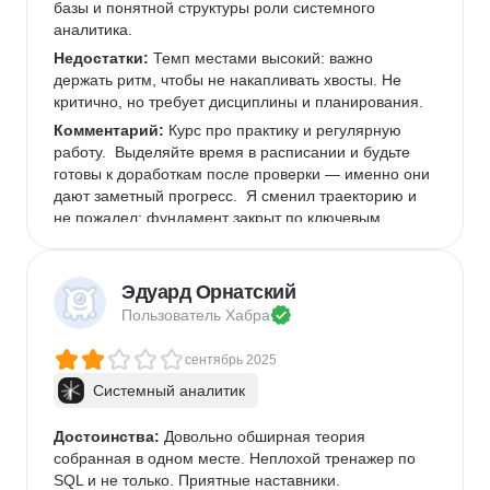
базы и понятной структуры роли системного 
аналитика. 
Недостатки:
 Темп местами высокий: важно 
держать ритм, чтобы не накапливать хвосты. Не 
критично, но требует дисциплины и планирования. 
Комментарий:
 Курс про практику и регулярную 
работу.  Выделяйте время в расписании и будьте 
готовы к доработкам после проверки — именно они 
дают заметный прогресс.  Я сменил траекторию и 
не пожалел: фундамент закрыт по ключевым 
частям, которые часто встречаются в вакансиях. 
Рекомендую — объективно, как хороший старт для 
входа в профессию. 
Эдуард Орнатский
Пользователь 
Хабра
сентябрь 2025
Системный аналитик
Достоинства:
 Довольно обширная теория 
собранная в одном месте. Неплохой тренажер по 
SQL и не только. Приятные наставники.