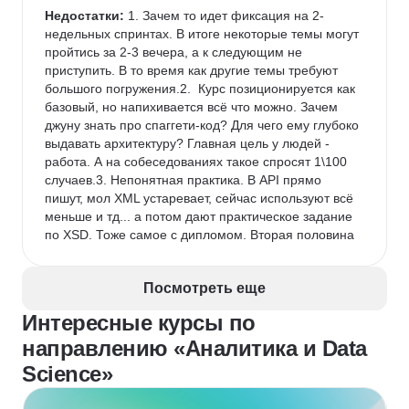
Недостатки:
 1. Зачем то идет фиксация на 2-
недельных спринтах. В итоге некоторые темы могут 
пройтись за 2-3 вечера, а к следующим не 
приступить. В то время как другие темы требуют 
большого погружения.2.  Курс позиционируется как 
базовый, но напихивается всё что можно. Зачем 
джуну знать про спаггети-код? Для чего ему глубоко 
выдавать архитектуру? Главная цель у людей - 
работа. А на собеседованиях такое спросят 1\100 
случаев.3. Непонятная практика. В API прямо 
пишут, мол XML устаревает, сейчас используют всё 
меньше и тд... а потом дают практическое задание 
по XSD. Тоже самое с дипломом. Вторая половина 
диплома это рисование 50+ экранов в фигме. 
Зачем это системному аналитику? Как это поможет 
Посмотреть еще
ему трудоустроиться и работать?Есть ещё разные 
минусы, но ограничение в 800 знаков не позволяет 
Интересные курсы по
описать их.
направлению «Аналитика и Data
Комментарий:
 Если вам просто нужна мотивация 
что то выучить в рамках системного анализа и у вас 
Science»
есть друзья из профессии или вы сами уже что-то 
знаете и понимаете, что вам будет полезно, а что 