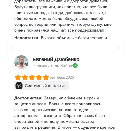
доработать, все вежливо и с добротой душевной! 
Будут одногруппники, как приятно, что все были 
приятные молодые люди, доброжелательные, в 
общем чате можно было обсудить все, любой 
вопрос по теории или практике, любую шутку, мне 
очень понравился наш чат, все поддерживали! 
Недостатки:
 Бывали объемные блоки теории и 
приходилось бегом проходить
Комментарий:
 Особенно удобно, что можно два 
раза перевестись в другую группу в случае 
Евгений Дзюбенко
отставания от программы, всегда на связи 
Пользователь 
Хабра
кураторы, очень теплые ребят
сентябрь 2025
Системный аналитик
Достоинства:
 Завершил обучение в срок и 
защитил диплом. Больше всего понравилась 
связная, практическая логика: от идеи — к 
артефактам — к защите. Обратная связь была 
оперативной и по делу, помогала быстро 
выправлять решения. В итоге — ощущение крепкой 