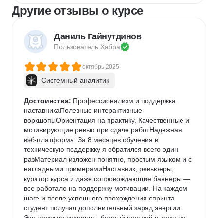
Другие отзывы о курсе
Даниль Гайнутдинов
Пользователь 
Хабра
октябрь 2025
Системный аналитик
Достоинства:
 Профессионализм и поддержка 
наставникаПолезные интерактивные 
воркшопыОриентация на практику. Качественные и 
мотивирующие ревью при сдаче работНадежная 
вэб-платформа: За 8 месяцев обучения в 
техническую поддержку я обратился всего один 
разМатериал изложен понятно, простым языком и с 
наглядными примерамиНаставник, ревьюеры, 
куратор курса и даже сопровождающие баннеры — 
все работало на поддержку мотивации. На каждом 
шаге и после успешного прохождения спринта 
студент получал дополнительный заряд энергии. 
Это помогло сохранить бодрый настрой и темп на 