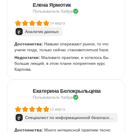
Елена Ярмотик
Пользователь 
Хабра
14 марта
Аналитик данных
Достоинства:
 Навыки опережают рынок, то что 
учили тогда, только сейчас становитсяmust have.
Недостатки:
 Маловато практики, и хотелось бы 
больше лекций, в этом плане поприятнее курс 
Карпова.
Екатерина Белокрыльцева
Пользователь 
Хабра
12 марта
Специалист по информационной безопаснос
ти: веб-пентест
Достоинства:
 Много интересной практики тесно 