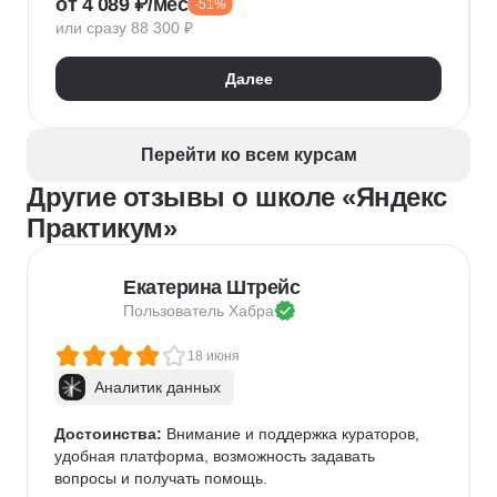
от 4 089 ₽/мес
-51%
Keras
Машинное обучение
или сразу 88 300 ₽
Искусственный интеллект
Нейронные сети
Математика для Data Science
Статистика
Далее
Визуализация
NumPy
Pandas
Google Таблицы
NLP
Очистка данных
Извлечение данных
API
Аналитика данных
Перейти ко всем курсам
Другие отзывы о школе «Яндекс
Практикум»
Екатерина Штрейс
Пользователь 
Хабра
18 июня
Аналитик данных
Достоинства:
 Внимание и поддержка кураторов, 
удобная платформа, возможность задавать 
вопросы и получать помощь.