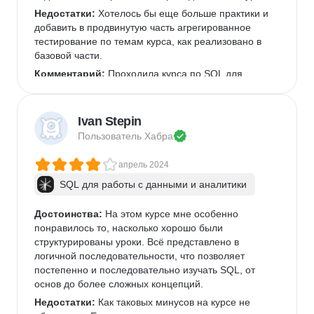
Недостатки:
 Хотелось бы еще больше практики и 
добавить в продвинутую часть агрегированное 
тестирование по темам курса, как реализовано в 
базовой части. 
Комментарий:
 Проходила курса по SQL для 
анализа данных, до прохождения знала некоторую 
базу SQL, но ясного понимания не было. Сначала 
сомневалась стоит ли брать курс, но сейчас я не 
Ivan Stepin
жалею, курс оказался полезным для меня. В целом, 
Пользователь 
Хабра
если вы ранее не проходили другие курсы от 
Яндекс Практикум и сомневаетесь брать курс или 
апрель 2024
нет, то могу его рекомендовать. 
SQL для работы с данными и аналитики
Достоинства:
 На этом курсе мне особенно 
понравилось то, насколько хорошо были 
структурированы уроки. Всё представлено в 
логичной последовательности, что позволяет 
постепенно и последовательно изучать SQL, от 
основ до более сложных концепций.  
Недостатки:
 Как таковых минусов на курсе не 