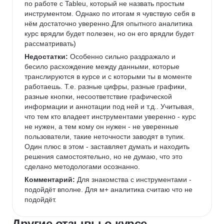
по работе с Tableu, который не назвать простым 
инструментом. Однако по итогам я чувствую себя в 
нём достаточно уверенно.Для опытного аналитика 
курс врядли будет полезен, но он его врядли будет 
рассматривать)
Недостатки:
 Особенно сильно раздражало и 
бесило расхождение между данными, которые 
транслируются в курсе и с которыми ты в моменте 
работаешь. Т.е. разные цифры, разные графики, 
разные кнопки, несоответствие графической 
информации и аннотации под ней и т.д.. Учитывая, 
что тем кто владеет инструментами уверенно - курс 
не нужен, а тем кому он нужен - не уверенные 
пользователи, такие неточности заводят в тупик. 
Один плюс в этом - заставляет думать и находить 
решения самостоятельно, но не думаю, что это 
сделано методологами осознанно.
Комментарий:
 Для знакомства с инструментами - 
подойдёт вполне. Для м+ аналитика считаю что не 
подойдёт.
Другие отзывы о курсе