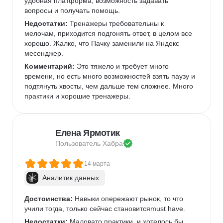
удобная платформа, возможность задавать 
вопросы и получать помощь.
Недостатки:
 Тренажеры требовательны к 
мелочам, приходится подгонять ответ, в целом все 
хорошо. Жалко, что Пачку заменили на Яндекс 
месенджер.
Комментарий:
 Это тяжело и требует много 
времени, но есть много возможностей взять паузу и 
подтянуть хвосты, чем дальше тем сложнее. Много 
практики и хорошие тренажеры.
Елена Ярмотик
Пользователь 
Хабра
14 марта
Аналитик данных
Достоинства:
 Навыки опережают рынок, то что 
учили тогда, только сейчас становитсяmust have.
Недостатки:
 Маловато практики, и хотелось бы 