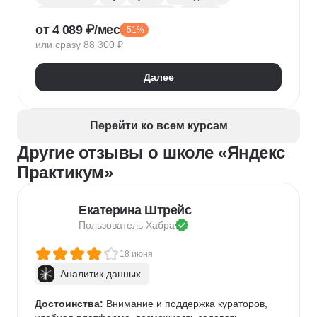
Обработка естественного языка
Парсинг
от 4 089 ₽/мес
-51%
Keras
Машинное обучение
или сразу 88 300 ₽
Искусственный интеллект
Нейронные сети
Математика для Data Science
Статистика
Далее
Визуализация
NumPy
Pandas
Google Таблицы
NLP
Очистка данных
Извлечение данных
API
Аналитика данных
Перейти ко всем курсам
Другие отзывы о школе «Яндекс
Практикум»
Екатерина Штрейс
Пользователь 
Хабра
18 июня
Аналитик данных
Достоинства:
 Внимание и поддержка кураторов, 