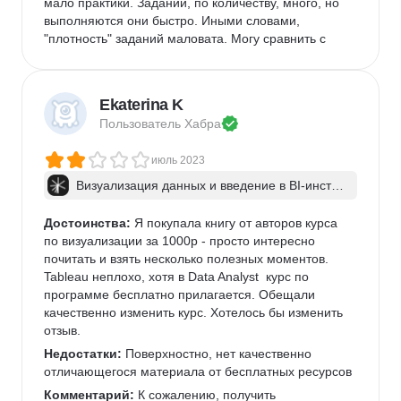
мало практики. Заданий, по количеству, много, но 
выполняются они быстро. Иными словами, 
"плотность" заданий маловата. Могу сравнить с 
курсом "математика для анализа данных" или 
бесплатным тренажером по математике того же 
яндекса - там есть ощущение, что ты уже устал от 
Ekaterina K
задач, но надо себя пересилить и доделать, на 
Пользователь 
Хабра
этом курсе такое возникает только на финальном 
проекте, при создании BI-дашборда.Курс в 
июль 2023
меньшей степени заточен на изучение "хардов" в 
инструментах визуализации: вас познакомят с 
Визуализация данных и введение в BI-инстру
Tableau, Datalence, Datawrapper, расскажут о 
менты: с сопровождением
возможностях, но никто не будет учить вас писать 
Достоинства:
 Я покупала книгу от авторов курса 
сложные формулы.
по визуализации за 1000р - просто интересно 
Комментарий:
почитать и взять несколько полезных моментов. 
 Я уже был специалистом с опытом 
более полутора лет в разработке дашбордов в 
Tableau неплохо, хотя в Data Analyst  курс по 
Power BI, когда решил пройти курс. Я искал 
программе бесплатно прилагается. Обещали 
возможности найти и закрыть белые пятна в своих 
качественно изменить курс. Хотелось бы изменить 
знаниях, так как обладал хорошими знаниями 
отзыв. 
инструмента, но никогда не учился специально 
Недостатки:
 Поверхностно, нет качественно 
методам визуального отображения данных, т.е. 
отличающегося материала от бесплатных ресурсов 
являюсь самоучкой. Курс хорош как старт, так как: 
Комментарий:
 К сожалению, получить 