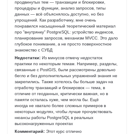
продвинутых тем — транзакции и блокировки, 
процедуры и функции, анализ запросов, типы 
данных — всё объяснялось доступно, но без 
упрощений. Как разработчику, мне очень 
понравился насыщенный теоретический материал 
про "внутрянку" PostgreSQL: устройство индексов, 
планирование запросов, механизм MVCC. Это дало 
глубокое понимание, а не просто поверхностное 
знакомство с СУБД
Недостатки:
 Из минусов отмечу недостаток 
практики по некоторым темам. Например, разделы, 
связанные с PostGIS, были рассмотрены довольно 
бегло и без дополнительных упражнений знания не 
закрепились. Также хотелось бы больше задач на 
отработку транзакций и блокировок — тема, в 
отличие от геоданных, критически важная, но в 
памяти осталась хуже, чем могла бы. Ещё 
иногда не хватало более сложных примеров в 
некоторых модулях, чтобы лучше прочувствовать 
нюансы работы PostgreSQL в реальных 
высоконагруженных проектах
Комментарий:
 Этот курс отлично 