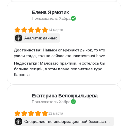
Елена Ярмотик
Пользователь 
Хабра
14 марта
Аналитик данных
Достоинства:
 Навыки опережают рынок, то что 
учили тогда, только сейчас становитсяmust have.
Недостатки:
 Маловато практики, и хотелось бы 
больше лекций, в этом плане поприятнее курс 
Карпова.
Екатерина Белокрыльцева
Пользователь 
Хабра
12 марта
Специалист по информационной безопаснос
ти: веб-пентест