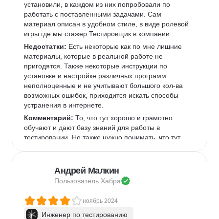
Материал подан абсолютно доступно, все задания 
установили, в каждом из них попробовали по 
выполнимые. На мой вкус было маловато 
работать с поставленными задачами. Сам 
практических заданий в самих спринтах и какой-то 
материал описан в удобном стиле, в виде ролевой 
активности за пределами учебника. Еще не 
игры где мы стажер Тестировщик в компании. 
вызывали симпатии воркшопы, для меня тяжело 
Недостатки:
 Есть некоторые как по мне лишние 
концентрироваться на задании и его решении, 
материалы, которые в реальной работе не 
когда идут постоянные переговоры между собой. 
пригодятся. Также некоторые инструкции по 
Тут отдала бы предпочтение вебинарам, где можно 
установке и настройке различных программ 
разобрать сложные темы с наставником и обсудить 
неполноценные и не учитывают большого кол-ва 
реальные случаи/кейсы в практике. Окончила курс 
возможных ошибок, приходится искать способы 
успешно, вышла с хорошими и уверенными 
устранения в интернете. 
знаниями в абсолютно новых вещах. За это 
Комментарий:
 То, что тут хорошо и грамотно 
Практикуму спасибо! 
обучают и дают базу знаний для работы в 
тестировании. Но также нужно понимать, что тут 
есть проектные задачи и дипломная работа, 
которые в чем то могут быть вам непонятны и 
сложны.
Андрей Малкин
Пользователь 
Хабра
ноябрь 2024
Инженер по тестированию