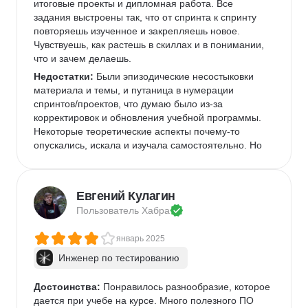
итоговые проекты и дипломная работа. Все 
задания выстроены так, что от спринта к спринту 
повторяешь изученное и закрепляешь новое. 
Чувствуешь, как растешь в скиллах и в понимании, 
что и зачем делаешь. 
Недостатки:
 Были эпизодические несостыковки 
материала и темы, и путаница в нумерации 
спринтов/проектов, что думаю было из-за 
корректировок и обновления учебной программы. 
Некоторые теоретические аспекты почему-то 
опускались, искала и изучала самостоятельно. Но 
тут зависит от вас, насколько глубоко и качественно 
вы хотите получить знания :) Очень неудобная 
организация общения в пачке в плане вопросов-
Евгений Кулагин
ответов, то нужен наставник, то преподаватель. 
Пользователь 
Хабра
Одни перенаправляют к другим, если вопрос "не из 
их полномочий". 
январь 2025
Комментарий:
 Курс дает хорошую базу, но ее 
Инженер по тестированию
качество будет зависеть от вашего отношения и 
желания. Информации очень много, не по всем 
темам есть тренировочные задания, поэтому лучше 
Достоинства:
 Понравилось разнообразие, которое 
самостоятельно докапывать и закреплять. 
дается при учебе на курсе. Много полезного ПО 