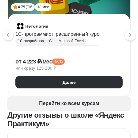
4.75
6
18 мес
Нетология
1C-программист: расширенный курс
1С разработка
Git
Microsoft Excel
1С:Бухгалтерия
Google Таблицы
Eclipse
1С:Предприятие
XML
JSON
1С:БСП
от 4 223 ₽/мес
-50%
Конфигурирование 1С
или сразу 129 200 ₽
Далее
Перейти ко всем курсам
Другие отзывы о школе «Яндекс
Практикум»