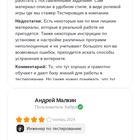
выполнимые. На мой вкус было маловато 
работать с поставленными задачами. Сам 
практических заданий в самих спринтах и какой-то 
материал описан в удобном стиле, в виде ролевой 
активности за пределами учебника. Еще не 
игры где мы стажер Тестировщик в компании. 
вызывали симпатии воркшопы, для меня тяжело 
Недостатки:
 Есть некоторые как по мне лишние 
концентрироваться на задании и его решении, 
материалы, которые в реальной работе не 
когда идут постоянные переговоры между собой. 
пригодятся. Также некоторые инструкции по 
Тут отдала бы предпочтение вебинарам, где можно 
установке и настройке различных программ 
разобрать сложные темы с наставником и обсудить 
неполноценные и не учитывают большого кол-ва 
реальные случаи/кейсы в практике. Окончила курс 
возможных ошибок, приходится искать способы 
успешно, вышла с хорошими и уверенными 
устранения в интернете. 
знаниями в абсолютно новых вещах. За это 
Комментарий:
 То, что тут хорошо и грамотно 
Практикуму спасибо! 
обучают и дают базу знаний для работы в 
тестировании. Но также нужно понимать, что тут 
есть проектные задачи и дипломная работа, 
которые в чем то могут быть вам непонятны и 
сложны.
Андрей Малкин
Пользователь 
Хабра
ноябрь 2024
Инженер по тестированию