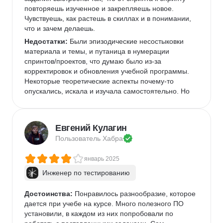
повторяешь изученное и закрепляешь новое. 
Чувствуешь, как растешь в скиллах и в понимании, 
что и зачем делаешь. 
Недостатки:
 Были эпизодические несостыковки 
материала и темы, и путаница в нумерации 
спринтов/проектов, что думаю было из-за 
корректировок и обновления учебной программы. 
Некоторые теоретические аспекты почему-то 
опускались, искала и изучала самостоятельно. Но 
тут зависит от вас, насколько глубоко и качественно 
вы хотите получить знания :) Очень неудобная 
организация общения в пачке в плане вопросов-
Евгений Кулагин
ответов, то нужен наставник, то преподаватель. 
Пользователь 
Хабра
Одни перенаправляют к другим, если вопрос "не из 
их полномочий". 
январь 2025
Комментарий:
 Курс дает хорошую базу, но ее 
Инженер по тестированию
качество будет зависеть от вашего отношения и 
желания. Информации очень много, не по всем 
темам есть тренировочные задания, поэтому лучше 
Достоинства:
 Понравилось разнообразие, которое 
самостоятельно докапывать и закреплять. 
дается при учебе на курсе. Много полезного ПО 
Материал подан абсолютно доступно, все задания 
установили, в каждом из них попробовали по 