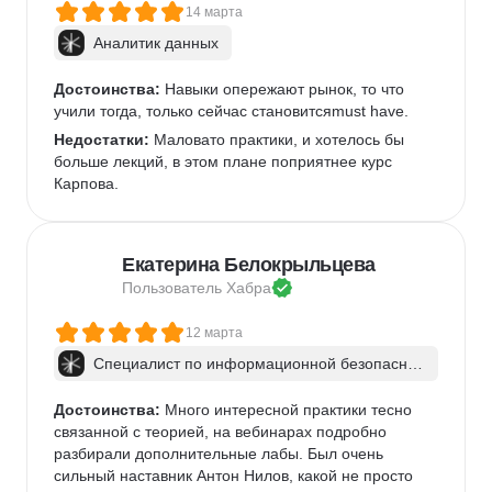
14 марта
Аналитик данных
Достоинства:
 Навыки опережают рынок, то что 
учили тогда, только сейчас становитсяmust have.
Недостатки:
 Маловато практики, и хотелось бы 
больше лекций, в этом плане поприятнее курс 
Карпова.
Екатерина Белокрыльцева
Пользователь 
Хабра
12 марта
Специалист по информационной безопаснос
ти: веб-пентест
Достоинства:
 Много интересной практики тесно 
связанной с теорией, на вебинарах подробно 
разбирали дополнительные лабы. Был очень 
сильный наставник Антон Нилов, какой не просто 