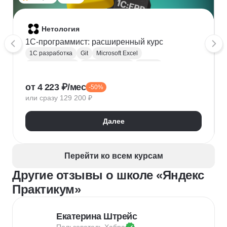
Нетология
1C-программист: расширенный курс
1С разработка
Git
Microsoft Excel
1С:Бухгалтерия
Google Таблицы
Eclipse
1С:Предприятие
XML
JSON
1С:БСП
от 4 223 ₽/мес
-50%
Конфигурирование 1С
или сразу 129 200 ₽
Далее
Перейти ко всем курсам
Другие отзывы о школе «Яндекс
Практикум»
Екатерина Штрейс