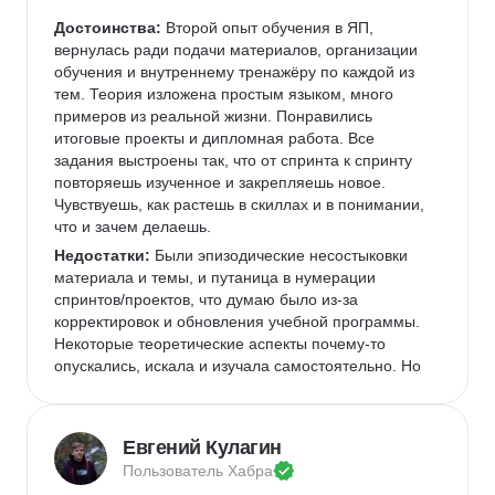
Достоинства:
 Второй опыт обучения в ЯП, 
вернулась ради подачи материалов, организации 
обучения и внутреннему тренажёру по каждой из 
тем. Теория изложена простым языком, много 
примеров из реальной жизни. Понравились 
итоговые проекты и дипломная работа. Все 
задания выстроены так, что от спринта к спринту 
повторяешь изученное и закрепляешь новое. 
Чувствуешь, как растешь в скиллах и в понимании, 
что и зачем делаешь. 
Недостатки:
 Были эпизодические несостыковки 
материала и темы, и путаница в нумерации 
спринтов/проектов, что думаю было из-за 
корректировок и обновления учебной программы. 
Некоторые теоретические аспекты почему-то 
опускались, искала и изучала самостоятельно. Но 
тут зависит от вас, насколько глубоко и качественно 
вы хотите получить знания :) Очень неудобная 
организация общения в пачке в плане вопросов-
Евгений Кулагин
ответов, то нужен наставник, то преподаватель. 
Пользователь 
Хабра
Одни перенаправляют к другим, если вопрос "не из 