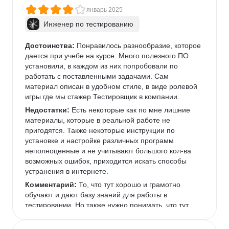
их полномочий". 
январь 2025
Комментарий:
 Курс дает хорошую базу, но ее 
Инженер по тестированию
качество будет зависеть от вашего отношения и 
желания. Информации очень много, не по всем 
темам есть тренировочные задания, поэтому лучше 
Достоинства:
 Понравилось разнообразие, которое 
самостоятельно докапывать и закреплять. 
дается при учебе на курсе. Много полезного ПО 
Материал подан абсолютно доступно, все задания 
установили, в каждом из них попробовали по 
выполнимые. На мой вкус было маловато 
работать с поставленными задачами. Сам 
практических заданий в самих спринтах и какой-то 
материал описан в удобном стиле, в виде ролевой 
активности за пределами учебника. Еще не 
игры где мы стажер Тестировщик в компании. 
вызывали симпатии воркшопы, для меня тяжело 
Недостатки:
 Есть некоторые как по мне лишние 
концентрироваться на задании и его решении, 
материалы, которые в реальной работе не 
когда идут постоянные переговоры между собой. 
пригодятся. Также некоторые инструкции по 
Тут отдала бы предпочтение вебинарам, где можно 
установке и настройке различных программ 
разобрать сложные темы с наставником и обсудить 
неполноценные и не учитывают большого кол-ва 
реальные случаи/кейсы в практике. Окончила курс 
возможных ошибок, приходится искать способы 
успешно, вышла с хорошими и уверенными 
устранения в интернете. 
знаниями в абсолютно новых вещах. За это 
Комментарий:
 То, что тут хорошо и грамотно 
Практикуму спасибо! 
обучают и дают базу знаний для работы в 
тестировании. Но также нужно понимать, что тут 
есть проектные задачи и дипломная работа, 
которые в чем то могут быть вам непонятны и 