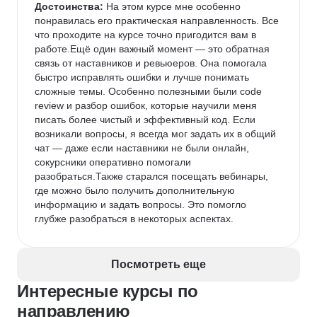
Достоинства:
 На этом курсе мне особенно 
понравилась его практическая направленность. Все 
что проходите на курсе точно пригодится вам в 
работе.Ещё один важный момент — это обратная 
связь от наставников и ревьюеров. Она помогала 
быстро исправлять ошибки и лучше понимать 
сложные темы. Особенно полезными были code 
review и разбор ошибок, которые научили меня 
писать более чистый и эффективный код. Если 
возникали вопросы, я всегда мог задать их в общий 
чат — даже если наставники не были онлайн, 
сокурсники оперативно помогали 
разобраться.Также старался посещать вебинары, 
где можно было получить дополнительную 
информацию и задать вопросы. Это помогло 
глубже разобраться в некоторых аспектах. 
Недостатки:
 Есть небольшие недочеты в 
материалах, например, иногда встречались 
Посмотреть еще
опечатки или не всегда были четкие пояснения к 
заданиям. Однако это не критично и не мешало 
Интересные курсы по
обучению. В целом, все важные темы были хорошо 
направлению
объяснены, а ответы наставников помогали 