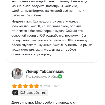
выстроено взаимодействие с командой — всегда 
можно было получить помощь. И, конечно, 
удобная платформа, на которой всё понятно и 
работает без сбоев.
Недостатки:
 Как недостаток отмечу малое 
количество SwiftUI, но это, наверное, больше 
относится к базовой версии курса. Сейчас это 
основной тренд в iOS-разработке, поэтому я бы 
пожертвовал частью материала по UIKit в пользу 
более глубокого изучения SwiftUI. Акценты на рынке 
труда сместились, и курс, думаю, требует 
обновления в эту сторону.
Комментарий:
 Настоятельно 
рекомендую внимательно изучить 
нюансы профессии, в которую хотите пойти. Я при 
Ленар Габсалямов
выборе направления в IT руководствовался лишь 
Пользователь 
Хабра
общими советами по типу «выбирай то, что 
нравится». Однако, как выяснилось позже, в 
сентябрь 2025
реальности всё сложнее, и одной мотивации 
iOS-разработчик
надолго не хватает. В описании курса упоминалась 
высокая конкуренция, но тогда я не придал этому 
значения, решив, что так везде. Позже я на 
Достоинства:
 Мне особенно понравился 