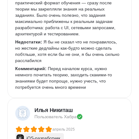
собственном опыте прочувствовал, как нелегко 
практический формат обучения — сразу после 
сейчас куда-то пробиться. Но если стараться и 
теории мы закрепляли знания на реальных 
верить, всё обязательно получится! Вот и у меня 
заданиях. Было очень полезно, что задания 
получилось. Курс даёт отличные знания, и у меня 
максимально приближены к реальным задачам 
остались о нём только приятные впечатления!
разработчика: работа с UI, сетевыми запросами, 
архитектурой и тестированием.
Недостатки:
 Я бы не сказал что не понравилось, 
но жесткие дедлайны как-будто можно сделать 
побтльше, хотя если бы не они, я бы очень сильно 
расслабился
Комментарий:
 Перед началом курса, нужно 
немного почитать теорию, заходить скакими-то 
знаниями будет попроще, нужно учесть, что 
потребуется очень много времени
Илья Никиташ
Пользователь 
Хабра
апрель 2025
iOS-разработчик