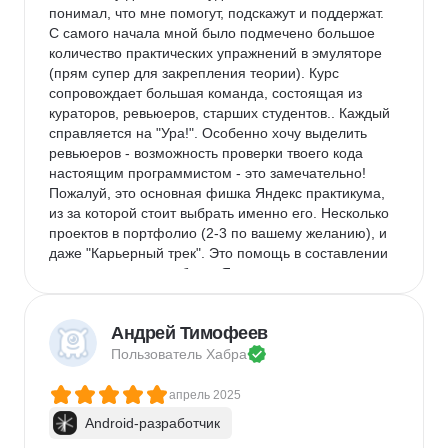
понимал, что мне помогут, подскажут и поддержат. 
С самого начала мной было подмечено большое 
количество практических упражнений в эмуляторе 
(прям супер для закрепления теории). Курс 
сопровождает большая команда, состоящая из 
кураторов, ревьюеров, старших студентов.. Каждый 
справляется на "Ура!". Особенно хочу выделить 
ревьюеров - возможность проверки твоего кода 
настоящим программистом - это замечательно! 
Пожалуй, это основная фишка Яндекс практикума, 
из за которой стоит выбрать именно его. Несколько 
проектов в портфолио (2-3 по вашему желанию), и 
даже "Карьерный трек". Это помощь в составлении 
резюме и поиске работы. Я как раз на этом этапе 
прямо сейчас)
Недостатки:
 примерно в середине курса 
Андрей Тимофеев
сложность заметно возросла. Теперь ты решаешь 
Пользователь 
Хабра
не мини задачки в тренажере, а уже запутываешься 
в архитектуре своего же проекта. В общем - 
апрель 2025
хардкор. Ну и этих знаний хоть и много, но 
недостаточно для влета на любую вакансию junior 
Android-разработчик
(Придется еще и самому что-нибудь изучать и 