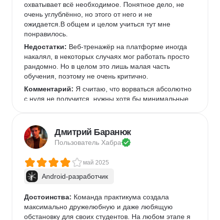
охватывает всё необходимое. Понятное дело, не 
очень углублённо, но этого от него и не 
ожидается.В общем и целом учиться тут мне 
понравилось.
Недостатки:
 Веб-тренажёр на платформе иногда 
накалял, в некоторых случаях мог работать просто 
рандомно. Но в целом это лишь малая часть 
обучения, поэтому не очень критично.
Комментарий:
 Я считаю, что ворваться абсолютно 
с нуля не получится, нужны хотя бы минимальные 
знания об ентих программированиях либо опыт в 
смежной области. Тем не менее, при наличии 
достаточного усердия освоить материал и получить 
Дмитрий Баранюк
хороший старт вполне реально.
Пользователь 
Хабра
май 2025
Android-разработчик
Достоинства:
 Команда практикума создала 
максимально дружелюбную и даже любящую 
обстановку для своих студентов. На любом этапе я 