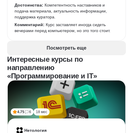
делать проекты)В остальном не вижу минусов
Достоинства:
 Компетентность наставников и 
Комментарий:
подача материала, актуальность информации, 
 Относитесь ответственно, как к 
учебе, а не как к очередному курсу. Материала 
поддержка куратора.
достаточно, ни в коем случае не откладывать, а то 
Комментарий:
 Курс заставляет иногда сидеть 
отстанете. Впрочем есть возможность уйти в отпуск 
вечерами перед компьютером, но это того стоит.
3 раза, а если решите уйти с курса - вернуть деньги 
за все ДНИ, которые не учились
Посмотреть еще
Интересные курсы по
направлению
«Программирование и IT»
4.75
6
18 мес
Нетология