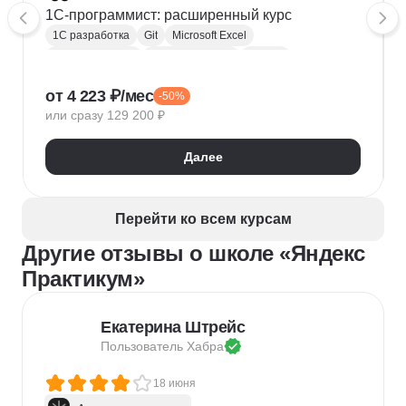
1C-программист: расширенный курс
1С разработка
Git
Microsoft Excel
1С:Бухгалтерия
Google Таблицы
Eclipse
1С:Предприятие
XML
JSON
1С:БСП
от 4 223 ₽/мес
-50%
Конфигурирование 1С
или сразу 129 200 ₽
Далее
Перейти ко всем курсам
Другие отзывы о школе «Яндекс
Практикум»
Екатерина Штрейс
Пользователь 
Хабра
18 июня