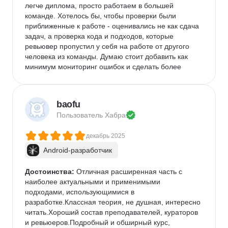
легче диплома, просто работаем в большей 
команде. Хотелось бы, чтобы проверки были 
приближенные к работе - оценивались не как сдача 
задач, а проверка кода и подходов, которые 
ревьювер пропустил у себя на работе от другого 
человека из команды. Думаю стоит добавить как 
минимум мониторинг ошибок и сделать более 
сложней проектный месяц.
Комментарий:
 На курс пошел уже с опытом в 
кросплатформе в несколько лет, как повышения 
baofu
навыков. Просто учеба идет лучше, когда тебя кто-
Пользователь 
Хабра
то пинает =) Как итог можно спокойно переписать 
свои кросплатформенные проекты на натив. Что 
декабрь 2025
ожидал, то и получил.
Android-разработчик
Достоинства:
 Отличная расширенная часть с 
наиболее актуальными и применимыми 
подходами, использующимися в 
разработке.Классная теория, не душная, интересно 
читать.Хороший состав преподавателей, кураторов 
и ревьюеров.Подробный и обширный курс, 