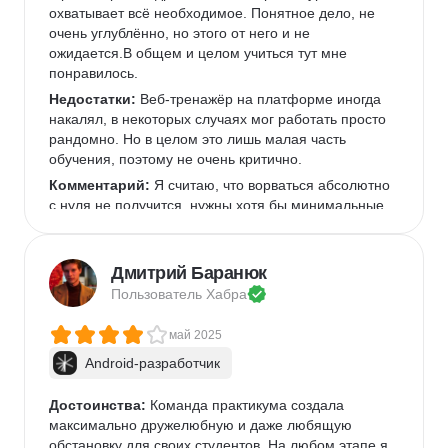
охватывает всё необходимое. Понятное дело, не 
очень углублённо, но этого от него и не 
ожидается.В общем и целом учиться тут мне 
понравилось.
Недостатки:
 Веб-тренажёр на платформе иногда 
накалял, в некоторых случаях мог работать просто 
рандомно. Но в целом это лишь малая часть 
обучения, поэтому не очень критично.
Комментарий:
 Я считаю, что ворваться абсолютно 
с нуля не получится, нужны хотя бы минимальные 
знания об ентих программированиях либо опыт в 
смежной области. Тем не менее, при наличии 
достаточного усердия освоить материал и получить 
Дмитрий Баранюк
хороший старт вполне реально.
Пользователь 
Хабра
май 2025
Android-разработчик
Достоинства:
 Команда практикума создала 
максимально дружелюбную и даже любящую 
обстановку для своих студентов. На любом этапе я 