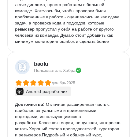
легче диплома, просто работаем в большей 
команде. Хотелось бы, чтобы проверки были 
приближенные к работе - оценивались не как сдача 
задач, а проверка кода и подходов, которые 
ревьювер пропустил у себя на работе от другого 
человека из команды. Думаю стоит добавить как 
минимум мониторинг ошибок и сделать более 
сложней проектный месяц.
Комментарий:
 На курс пошел уже с опытом в 
кросплатформе в несколько лет, как повышения 
baofu
навыков. Просто учеба идет лучше, когда тебя кто-
Пользователь 
Хабра
то пинает =) Как итог можно спокойно переписать 
свои кросплатформенные проекты на натив. Что 
декабрь 2025
ожидал, то и получил.
Android-разработчик
Достоинства:
 Отличная расширенная часть с 
наиболее актуальными и применимыми 
подходами, использующимися в 
разработке.Классная теория, не душная, интересно 
читать.Хороший состав преподавателей, кураторов 
и ревьюеров.Подробный и обширный курс, 