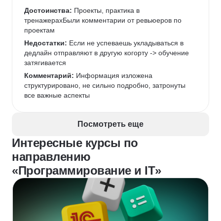
делать проекты)В остальном не вижу минусов
Достоинства:
 Проекты, практика в 
Комментарий:
тренажерахБыли комментарии от ревьюеров по 
 Относитесь ответственно, как к 
учебе, а не как к очередному курсу. Материала 
проектам
достаточно, ни в коем случае не откладывать, а то 
Недостатки:
 Если не успеваешь укладываться в 
отстанете. Впрочем есть возможность уйти в отпуск 
дедлайн отправляют в другую когорту -> обучение 
3 раза, а если решите уйти с курса - вернуть деньги 
затягивается
за все ДНИ, которые не учились
Комментарий:
 Информация изложена 
структурировано, не сильно подробно, затронуты 
все важные аспекты 
Посмотреть еще
Интересные курсы по
направлению
«Программирование и IT»