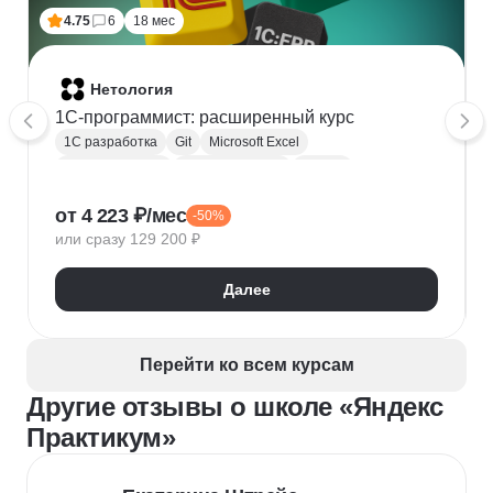
4.75
6
18 мес
Нетология
1C-программист: расширенный курс
1С разработка
Git
Microsoft Excel
1С:Бухгалтерия
Google Таблицы
Eclipse
1С:Предприятие
XML
JSON
1С:БСП
от 4 223 ₽/мес
-50%
Конфигурирование 1С
или сразу 129 200 ₽
Далее
Перейти ко всем курсам
Другие отзывы о школе «Яндекс
Практикум»