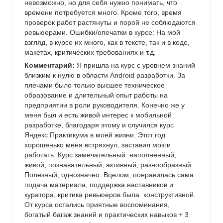
невозможно, но для себя нужно понимать, что 
времени потребуется много. Кроме того, время  
проверок работ растянуты и порой не соблюдаются 
ревьюерами. Ошибки/опечатки в курсе: На мой 
взгляд, в курсе их много, как в тексте, так и в коде, 
макетах, критических требованиях и т.д.
Комментарий:
 Я пришла на курс с уровнем знаний 
близким к нулю в области Android разработки. За 
плечами было только высшее техническое 
образование и длительный опыт работы на 
предприятии в роли руководителя. Конечно же у 
меня был и есть живой интерес к мобильной 
разработке, благодаря этому и случился курс 
Яндекс Практикума в моей жизни. Этот год 
хорошенько меня встряхнул, заставил мозги 
работать. Курс замечательный: наполненный, 
живой, познавательный, активный, разнообразный. 
Полезный, однозначно. Вцелом, понравилась сама 
подача материала, поддержка наставников и 
куратора, критика ревьюеров была  конструктивной. 
От курса остались приятные воспоминания, 
богатый багаж знаний и практических навыков + 3 