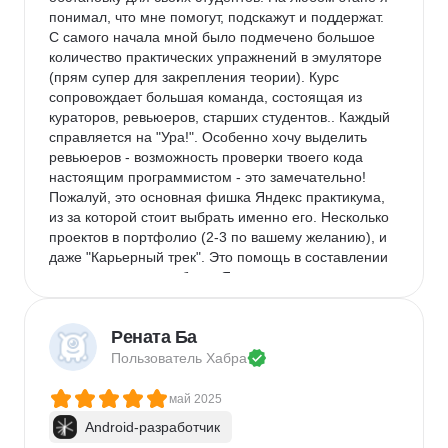
понимал, что мне помогут, подскажут и поддержат. 
С самого начала мной было подмечено большое 
количество практических упражнений в эмуляторе 
(прям супер для закрепления теории). Курс 
сопровождает большая команда, состоящая из 
кураторов, ревьюеров, старших студентов.. Каждый 
справляется на "Ура!". Особенно хочу выделить 
ревьюеров - возможность проверки твоего кода 
настоящим программистом - это замечательно! 
Пожалуй, это основная фишка Яндекс практикума, 
из за которой стоит выбрать именно его. Несколько 
проектов в портфолио (2-3 по вашему желанию), и 
даже "Карьерный трек". Это помощь в составлении 
резюме и поиске работы. Я как раз на этом этапе 
прямо сейчас)
Недостатки:
 примерно в середине курса 
Рената Ба
сложность заметно возросла. Теперь ты решаешь 
Пользователь 
Хабра
не мини задачки в тренажере, а уже запутываешься 
в архитектуре своего же проекта. В общем - 
май 2025
хардкор. Ну и этих знаний хоть и много, но 
недостаточно для влета на любую вакансию junior 
Android-разработчик
(Придется еще и самому что-нибудь изучать и 