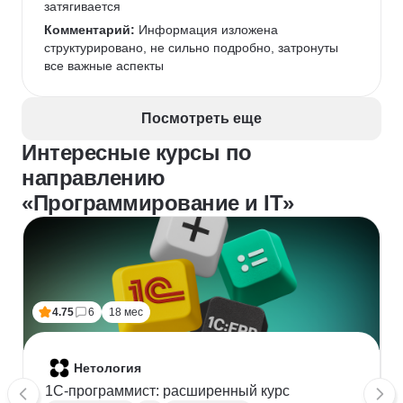
3 раза, а если решите уйти с курса - вернуть деньги 
затягивается
за все ДНИ, которые не учились
Комментарий:
 Информация изложена 
структурировано, не сильно подробно, затронуты 
все важные аспекты 
Посмотреть еще
Интересные курсы по
направлению
«Программирование и IT»
4.75
6
18 мес
Нетология
1C-программист: расширенный курс