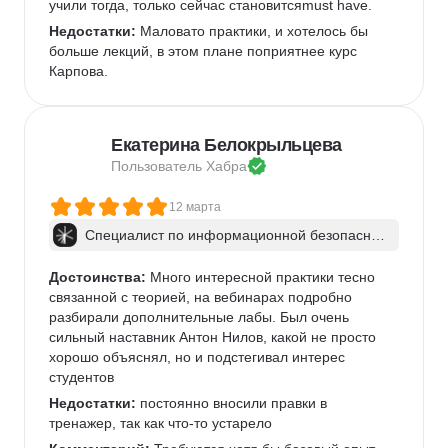
учили тогда, только сейчас становитсяmust have.
Недостатки:
 Маловато практики, и хотелось бы 
больше лекций, в этом плане поприятнее курс 
Карпова.
Екатерина Белокрыльцева
Пользователь 
Хабра
12 марта
Специалист по информационной безопаснос
ти: веб-пентест
Достоинства:
 Много интересной практики тесно 
связанной с теорией, на вебинарах подробно 
разбирали дополнительные лабы. Был очень 
сильный наставник Антон Нилов, какой не просто 
хорошо объяснял, но и подстегивал интерес 
студентов
Недостатки:
 постоянно вносили правки в 
тренажер, так как что-то устарело