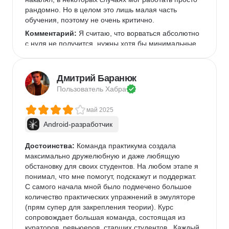
рандомно. Но в целом это лишь малая часть 
обучения, поэтому не очень критично.
Комментарий:
 Я считаю, что ворваться абсолютно 
с нуля не получится, нужны хотя бы минимальные 
знания об ентих программированиях либо опыт в 
смежной области. Тем не менее, при наличии 
достаточного усердия освоить материал и получить 
Дмитрий Баранюк
хороший старт вполне реально.
Пользователь 
Хабра
май 2025
Android-разработчик
Достоинства:
 Команда практикума создала 
максимально дружелюбную и даже любящую 
обстановку для своих студентов. На любом этапе я 
понимал, что мне помогут, подскажут и поддержат. 
С самого начала мной было подмечено большое 
количество практических упражнений в эмуляторе 
(прям супер для закрепления теории). Курс 
сопровождает большая команда, состоящая из 
кураторов, ревьюеров, старших студентов.. Каждый 