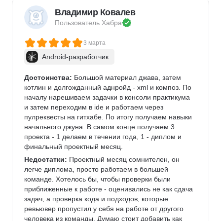
Владимир Ковалев
Пользователь 
Хабра
3 марта
Android-разработчик
Достоинства:
 Большой материал джава, затем 
котлин и долгожданный аднройд - xml и композ. По 
началу нарешиваем задачки в консоли практикума 
и затем переходим в ide и работаем через 
пулреквесты на гитхабе. По итогу получаем навыки 
начального джуна. В самом конце получаем 3 
проекта - 1 делаем в течении года, 1 - диплом и 
финальный проектный месяц. 
Недостатки:
 Проектный месяц сомнителен, он 
легче диплома, просто работаем в большей 
команде. Хотелось бы, чтобы проверки были 
приближенные к работе - оценивались не как сдача 
задач, а проверка кода и подходов, которые 
ревьювер пропустил у себя на работе от другого 
человека из команды. Думаю стоит добавить как 