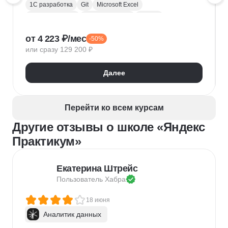
1С разработка
Git
Microsoft Excel
1С:Бухгалтерия
Google Таблицы
Eclipse
1С:Предприятие
XML
JSON
1С:БСП
от 4 223 ₽/мес
-50%
Конфигурирование 1С
или сразу 129 200 ₽
Далее
Перейти ко всем курсам
Другие отзывы о школе «Яндекс
Практикум»
Екатерина Штрейс
Пользователь 
Хабра
18 июня
Аналитик данных