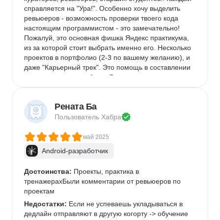
справляется на "Ура!". Особенно хочу выделить 
ревьюеров - возможность проверки твоего кода 
настоящим программистом - это замечательно! 
Пожалуй, это основная фишка Яндекс практикума, 
из за которой стоит выбрать именно его. Несколько 
проектов в портфолио (2-3 по вашему желанию), и 
даже "Карьерный трек". Это помощь в составлении 
резюме и поиске работы. Я как раз на этом этапе 
прямо сейчас)
Недостатки:
 примерно в середине курса 
Рената Ба
сложность заметно возросла. Теперь ты решаешь 
Пользователь 
Хабра
не мини задачки в тренажере, а уже запутываешься 
в архитектуре своего же проекта. В общем - 
май 2025
хардкор. Ну и этих знаний хоть и много, но 
недостаточно для влета на любую вакансию junior 
Android-разработчик
(Придется еще и самому что-нибудь изучать и 
делать проекты)В остальном не вижу минусов
Достоинства:
 Проекты, практика в 
Комментарий:
тренажерахБыли комментарии от ревьюеров по 
 Относитесь ответственно, как к 
учебе, а не как к очередному курсу. Материала 
проектам
достаточно, ни в коем случае не откладывать, а то 
Недостатки:
 Если не успеваешь укладываться в 
отстанете. Впрочем есть возможность уйти в отпуск 
дедлайн отправляют в другую когорту -> обучение 