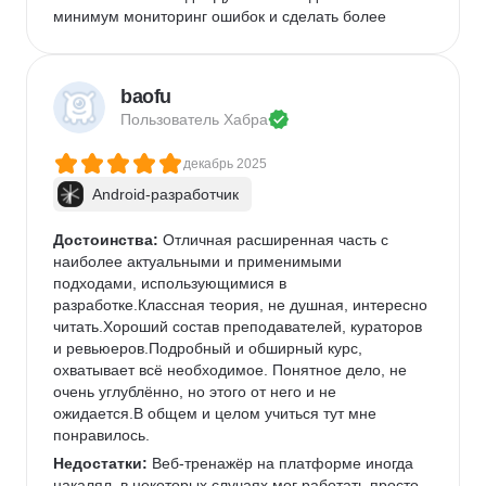
минимум мониторинг ошибок и сделать более 
сложней проектный месяц.
Комментарий:
 На курс пошел уже с опытом в 
кросплатформе в несколько лет, как повышения 
baofu
навыков. Просто учеба идет лучше, когда тебя кто-
Пользователь 
Хабра
то пинает =) Как итог можно спокойно переписать 
свои кросплатформенные проекты на натив. Что 
декабрь 2025
ожидал, то и получил.
Android-разработчик
Достоинства:
 Отличная расширенная часть с 
наиболее актуальными и применимыми 
подходами, использующимися в 
разработке.Классная теория, не душная, интересно 
читать.Хороший состав преподавателей, кураторов 
и ревьюеров.Подробный и обширный курс, 
охватывает всё необходимое. Понятное дело, не 
очень углублённо, но этого от него и не 
ожидается.В общем и целом учиться тут мне 
понравилось.
Недостатки:
 Веб-тренажёр на платформе иногда 
накалял, в некоторых случаях мог работать просто 