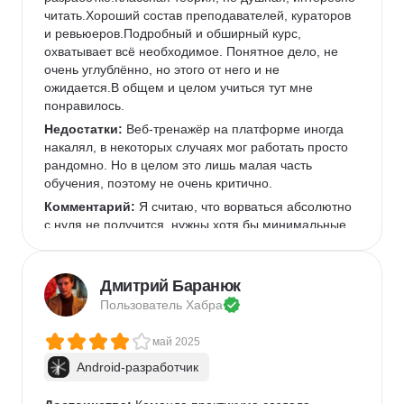
читать.Хороший состав преподавателей, кураторов 
и ревьюеров.Подробный и обширный курс, 
охватывает всё необходимое. Понятное дело, не 
очень углублённо, но этого от него и не 
ожидается.В общем и целом учиться тут мне 
понравилось.
Недостатки:
 Веб-тренажёр на платформе иногда 
накалял, в некоторых случаях мог работать просто 
рандомно. Но в целом это лишь малая часть 
обучения, поэтому не очень критично.
Комментарий:
 Я считаю, что ворваться абсолютно 
с нуля не получится, нужны хотя бы минимальные 
знания об ентих программированиях либо опыт в 
смежной области. Тем не менее, при наличии 
достаточного усердия освоить материал и получить 
Дмитрий Баранюк
хороший старт вполне реально.
Пользователь 
Хабра
май 2025
Android-разработчик