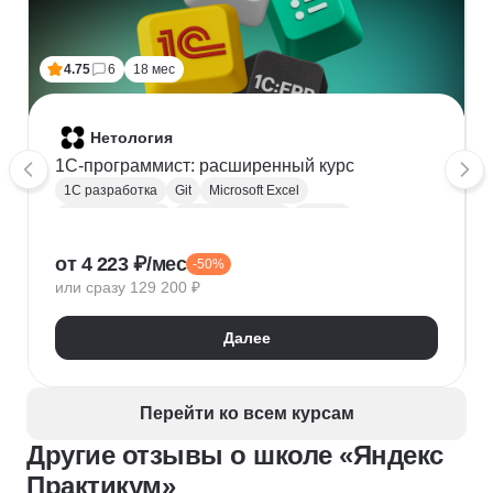
4.75
6
18 мес
Нетология
1C-программист: расширенный курс
1С разработка
Git
Microsoft Excel
1С:Бухгалтерия
Google Таблицы
Eclipse
1С:Предприятие
XML
JSON
1С:БСП
от 4 223 ₽/мес
-50%
Конфигурирование 1С
или сразу 129 200 ₽
Далее
Перейти ко всем курсам
Другие отзывы о школе «Яндекс
Практикум»