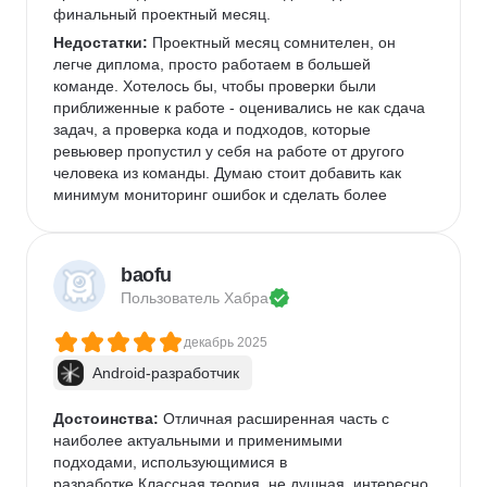
финальный проектный месяц. 
Недостатки:
 Проектный месяц сомнителен, он 
легче диплома, просто работаем в большей 
команде. Хотелось бы, чтобы проверки были 
приближенные к работе - оценивались не как сдача 
задач, а проверка кода и подходов, которые 
ревьювер пропустил у себя на работе от другого 
человека из команды. Думаю стоит добавить как 
минимум мониторинг ошибок и сделать более 
сложней проектный месяц.
Комментарий:
 На курс пошел уже с опытом в 
кросплатформе в несколько лет, как повышения 
baofu
навыков. Просто учеба идет лучше, когда тебя кто-
Пользователь 
Хабра
то пинает =) Как итог можно спокойно переписать 
свои кросплатформенные проекты на натив. Что 
декабрь 2025
ожидал, то и получил.
Android-разработчик
Достоинства:
 Отличная расширенная часть с 
наиболее актуальными и применимыми 
подходами, использующимися в 
разработке.Классная теория, не душная, интересно 