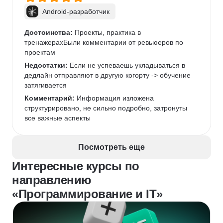
недостаточно для влета на любую вакансию junior 
Android-разработчик
(Придется еще и самому что-нибудь изучать и 
делать проекты)В остальном не вижу минусов
Достоинства:
 Проекты, практика в 
Комментарий:
тренажерахБыли комментарии от ревьюеров по 
 Относитесь ответственно, как к 
учебе, а не как к очередному курсу. Материала 
проектам
достаточно, ни в коем случае не откладывать, а то 
Недостатки:
 Если не успеваешь укладываться в 
отстанете. Впрочем есть возможность уйти в отпуск 
дедлайн отправляют в другую когорту -> обучение 
3 раза, а если решите уйти с курса - вернуть деньги 
затягивается
за все ДНИ, которые не учились
Комментарий:
 Информация изложена 
структурировано, не сильно подробно, затронуты 
все важные аспекты 
Посмотреть еще
Интересные курсы по
направлению
«Программирование и IT»