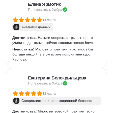
Елена Ярмотик
Пользователь 
Хабра
14 марта
Аналитик данных
Достоинства:
 Навыки опережают рынок, то что 
учили тогда, только сейчас становитсяmust have.
Недостатки:
 Маловато практики, и хотелось бы 
больше лекций, в этом плане поприятнее курс 
Карпова.
Екатерина Белокрыльцева
Пользователь 
Хабра
12 марта
Специалист по информационной безопаснос
ти: веб-пентест
Достоинства:
 Много интересной практики тесно 