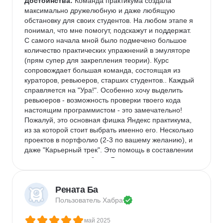
Достоинства:
 Команда практикума создала 
максимально дружелюбную и даже любящую 
обстановку для своих студентов. На любом этапе я 
понимал, что мне помогут, подскажут и поддержат. 
С самого начала мной было подмечено большое 
количество практических упражнений в эмуляторе 
(прям супер для закрепления теории). Курс 
сопровождает большая команда, состоящая из 
кураторов, ревьюеров, старших студентов.. Каждый 
справляется на "Ура!". Особенно хочу выделить 
ревьюеров - возможность проверки твоего кода 
настоящим программистом - это замечательно! 
Пожалуй, это основная фишка Яндекс практикума, 
из за которой стоит выбрать именно его. Несколько 
проектов в портфолио (2-3 по вашему желанию), и 
даже "Карьерный трек". Это помощь в составлении 
резюме и поиске работы. Я как раз на этом этапе 
прямо сейчас)
Недостатки:
 примерно в середине курса 
Рената Ба
сложность заметно возросла. Теперь ты решаешь 
Пользователь 
Хабра
не мини задачки в тренажере, а уже запутываешься 
в архитектуре своего же проекта. В общем - 
май 2025
хардкор. Ну и этих знаний хоть и много, но 