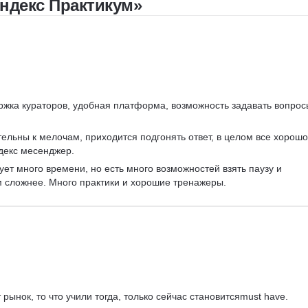
ндекс Практикум»
Bash
Linux
ER-диаграммы
Базы данных
FastAPI
CRUD
Жизненный цикл ПО
Agile
Scrum
Waterfall
ржка кураторов, удобная платформа, возможность задавать вопрос
ельны к мелочам, приходится подгонять ответ, в целом все хорошо
декс месенджер.
ует много времени, но есть много возможностей взять паузу и 
м сложнее. Много практики и хорошие тренажеры.
рынок, то что учили тогда, только сейчас становитсяmust have.