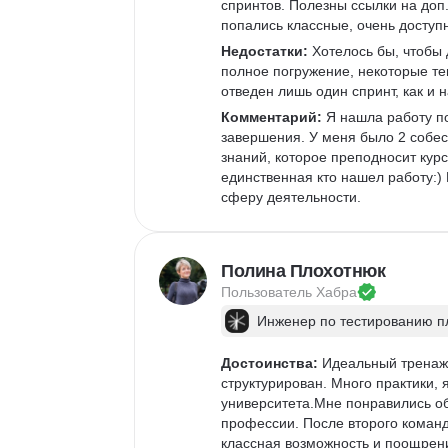
спринтов. Полезны ссылки на доп.
попались классные, очень доступ
Недостатки:
 Хотелось бы, чтобы
полное погружение, некоторые т
отведен лишь один спринт, как и 
Комментарий:
 Я нашла работу п
завершения. У меня было 2 собес
знаний, которое преподносит курс
единственная кто нашел работу:) 
сферу деятельности.
Полина Плохотнюк
Пользователь 
Хабра
Инженер по тестированию 
Достоинства:
 Идеальный тренажё
структурирован. Много практики,
университета.Мне понравились о
профессии. После второго команд
классная возможность и поощрени