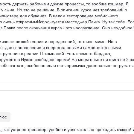
имость держать рабочими другие процессы, то вообще кошмар. Я 
 у сына. Но это не решение. В описании курса нет требований о 
мпьютера для обучения. В целом тестирование мобильного 
о очень отвратнымИспользуется месседжер Пачка. Ну так себе. Есл
з Пачки после окончания курса - это наслаждение. Оно неудобное!
мически четкой теории и определений, то точно мимо. Но в 
о: дает направление и вперед за новыми самостоятельными 
погружение в реалии IT компаний. Есть элемент бардака, 
трументов.Нужно свободное время! На моем опыте ни фига не 2 ча
себя загнать, особенно если есть привычка досконально погружатьс
плюс
, как устроен тренажер, удобно и увлекательно проходить каждый и