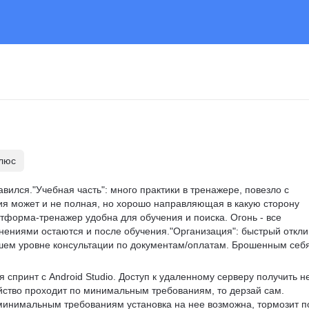
плюс
авился."Учебная часть": много практики в тренажере, повезло с 
ия может и не полная, но хорошо направляющая в какую сторону 
латформа-тренажер удобна для обучения и поиска. Огонь - все 
ениями остаются и после обучения."Организация": быстрый откли
ошем уровне консультации по документам/оплатам. Брошенным себя
 спринт с Android Studio. Доступ к удаленному серверу получить н
ойство проходит по минимальным требованиям, то дерзай сам. 
минимальным требованиям установка на нее возможна, тормозит п