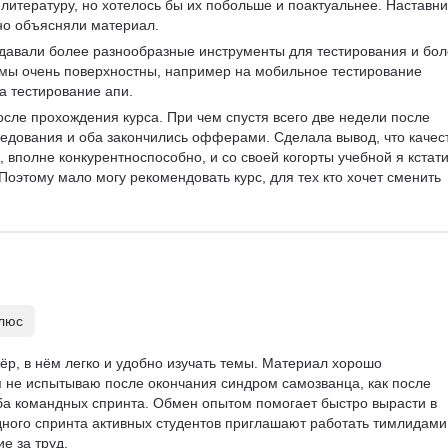
литературу, но хотелось бы их побольше и поактуальнее. Наставни
но объясняли материал.
 давали более разнообразные инструменты для тестирования и бол
емы очень поверхностны, например на мобильное тестирование 
на тестирование апи.
осле прохождения курса. При чем спустя всего две недели после 
едования и оба закончились офферами. Сделала вывод, что качес
, вполне конкурентноспособно, и со своей когорты учебной я кстати
Поэтому мало могу рекомендовать курс, для тех кто хочет сменить 
плюс
р, в нём легко и удобно изучать темы. Материал хорошо 
 я не испытываю после окончания синдром самозванца, как после 
ба командных спринта. Обмен опытом помогает быстро вырасти в 
ного спринта активных студентов приглашают работать тимлидами 
е за труд.