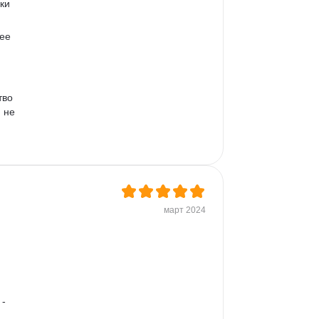
ки 
ее 
тво 
 не 
март 2024
- 