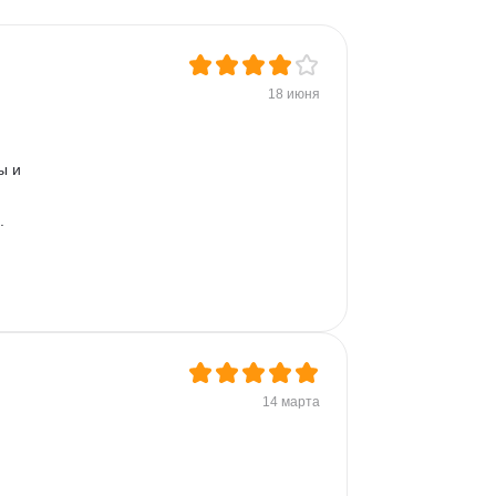
Командная строка
18 июня
ы и 
. 
14 марта