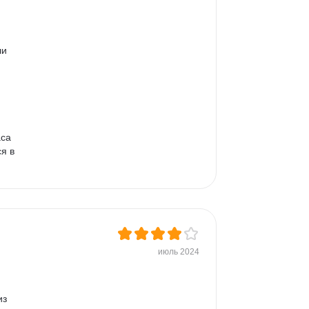
и 
 
са 
я в 
июль 2024
з 