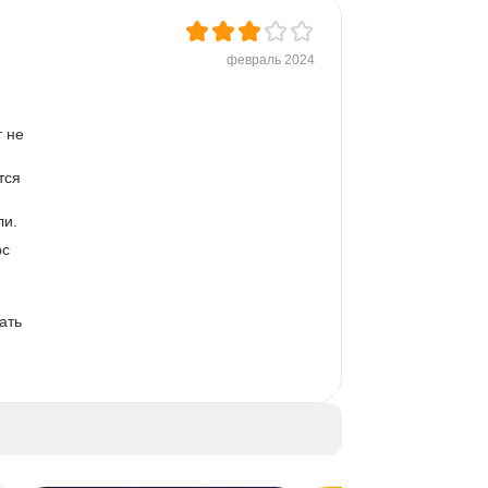
февраль 2024
 не 
тся 
ли.
с 
 
ать 
 