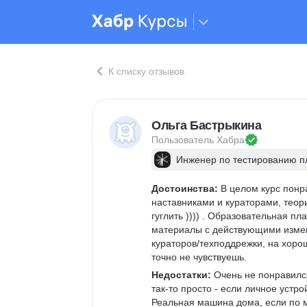
К списку отзывов
Ольга Бастрыкина
Пользователь 
Хабра
Инженер по тестированию 
Достоинства:
 В целом курс понр
наставниками и кураторами, теор
гуглить )))) . Образовательная п
материалы с действующими измен
кураторов/техподдрежки, на хор
точно не чувствуешь.
Недостатки:
 Очень не понравился
так-то просто - если личное устр
Реальная машина дома, если по 