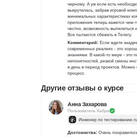
черному. А уж если есть необход
выкрутилась, забрав игровой комп
минимальных характеристиках ко
приложения теперь кажется чем-т
честно, возможность выпилиться и
Все пытаются сбежать в Телегу.
Комментарий:
 Если ждете акаде
современных реалиях - это хорош
знаниями. В какой-то мере - это 
непонятностей, резкой смены инс
в день в период проектов. Можно 
процесс.
Другие отзывы о курсе
Анна Захарова
Пользователь 
Хабра
Инженер по тестированию 
Достоинства:
 Очень понравилось