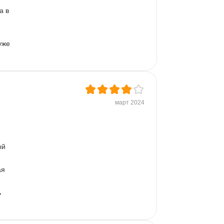
а в 
уже 
март 2024
ый 
я 
 