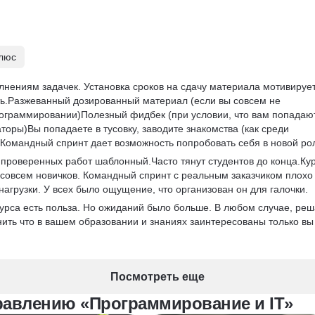
плюс
нениям задачек. Установка сроков на сдачу материала мотивирует
ть.Разжеванный дозированный материал (если вы совсем не 
рограммировании)Полезный фидбек (при условии, что вам попадаю
оры)Вы попадаете в тусовку, заводите знакомства (как среди 
).Командный спринт дает возможность попробовать себя в новой ро
 проверенных работ шаблонный.Часто тянут студентов до конца.Кур
 совсем новичков. Командный спринт с реальным заказчиком плохо
нагрузки. У всех было ощущение, что организован он для галочки.
 курса есть польза. Но ожиданий было больше. В любом случае, реш
нить что в вашем образовании и знаниях заинтересованы только вы
Посмотреть еще
равлению «Программирование и IT»