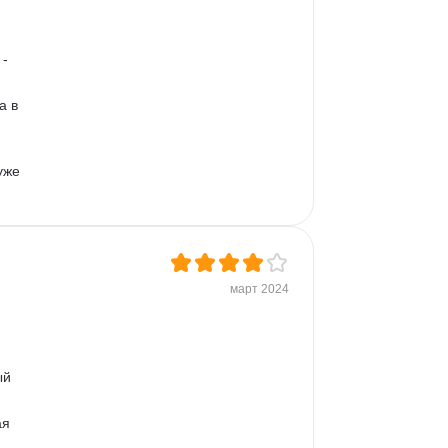
- 
а в 
уже 
март 2024
ый 
я 