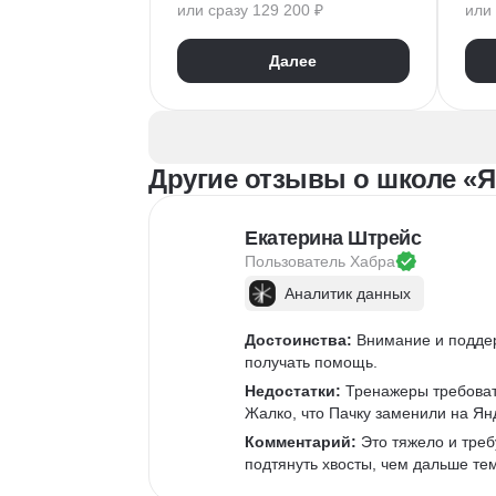
или сразу 129 200 ₽
или 
Google Таблицы
Eclipse
1С:Предприятие
XML
Git
Далее
JSON
1С:БСП
JS
Конфигурирование 1С
Про
RES
Другие отзывы о школе «Я
Екатерина Штрейс
Пользователь 
Хабра
Аналитик данных
Достоинства:
 Внимание и подде
получать помощь.
Недостатки:
 Тренажеры требоват
Жалко, что Пачку заменили на Ян
Комментарий:
 Это тяжело и треб
подтянуть хвосты, чем дальше те