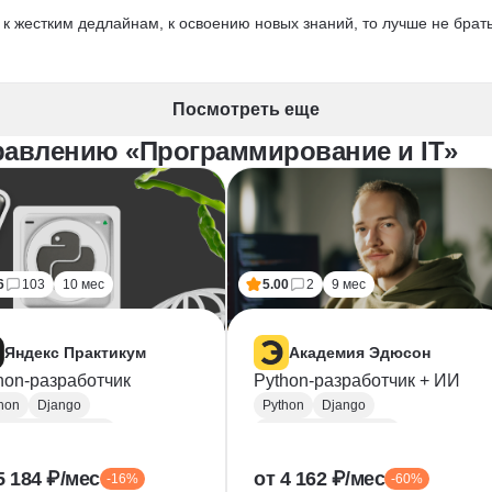
 к жестким дедлайнам, к освоению новых знаний, то лучше не брать
Посмотреть еще
равлению «Программирование и IT»
6
103
10 мес
5.00
2
9 мес
Яндекс Практикум
Академия Эдюсон
hon-разработчик
Python-разработчик + ИИ
hon
Django
Python
Django
kend-разработка
Backend-разработка
ST
Базы данных
MySQL
PostgreSQL
5 184 ₽/мес
от 4 162 ₽/мес
-16%
-60%
ker
Flask
CI / CD
Flask