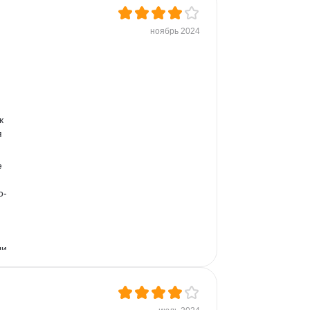
ноябрь 2024
к 
 
е 
о-
и 
 