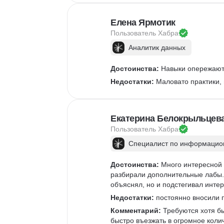
Елена Ярмотик
Пользователь 
Хабра
Аналитик данных
Достоинства:
 Навыки опережают 
Недостатки:
 Маловато практики,
Екатерина Белокрыльцев
Пользователь 
Хабра
Специалист по информацион
Достоинства:
 Много интересной 
разбирали дополнительные лабы. 
объяснял, но и подстегивал интер
Недостатки:
 постоянно вносили п
Комментарий:
 Требуются хотя б
быстро въезжать в огромное коли