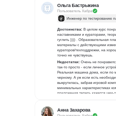
Ольга Бастрыкина
Пользователь 
Хабра
Инженер по тестированию 
Достоинства:
 В целом курс понр
наставниками и кураторами, теор
гуглить )))) . Образовательная п
материалы с действующими измен
кураторов/техподдрежки, на хор
точно не чувствуешь.
Недостатки:
 Очень не понравился
так-то просто - если личное устр
Реальная машина дома, если по 
черному. А уж если есть необход
выкрутилась, забрав игровой комп
минимальных характеристиках ко
приложения теперь кажется чем-т
честно, возможность выпилиться и
Все пытаются сбежать в Телегу.
Анна Захарова
Комментарий:
 Если ждете акаде
современных реалиях - это хорош
Пользователь 
Хабра