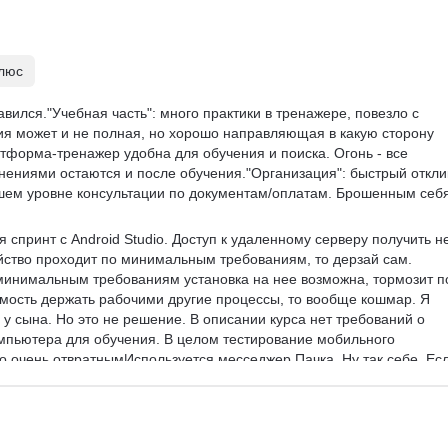
плюс
авился."Учебная часть": много практики в тренажере, повезло с 
ия может и не полная, но хорошо направляющая в какую сторону 
латформа-тренажер удобна для обучения и поиска. Огонь - все 
ениями остаются и после обучения."Организация": быстрый откли
ошем уровне консультации по документам/оплатам. Брошенным себя
 спринт с Android Studio. Доступ к удаленному серверу получить н
ойство проходит по минимальным требованиям, то дерзай сам. 
минимальным требованиям установка на нее возможна, тормозит п
имость держать рабочими другие процессы, то вообще кошмар. Я 
 у сына. Но это не решение. В описании курса нет требований о 
мпьютера для обучения. В целом тестирование мобильного 
о очень отвратнымИспользуется месседжер Пачка. Ну так себе. Есл
з Пачки после окончания курса - это наслаждение. Оно неудобное!
мически четкой теории и определений, то точно мимо. Но в 
о: дает направление и вперед за новыми самостоятельными 