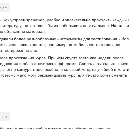
погружение в реалии IT компаний. Есть элемент бардака, 
плюс
трументов.Нужно свободное время! На моем опыте ни фига не 2 ча
себя загнать, особенно если есть привычка досконально погружатьс
, как устроен тренажер, удобно и увлекательно проходить каждый и
литературу, но хотелось бы их побольше и поактуальнее. Наставни
но объясняли материал.
 давали более разнообразные инструменты для тестирования и бол
емы очень поверхностны, например на мобильное тестирование 
на тестирование апи.
осле прохождения курса. При чем спустя всего две недели после 
едования и оба закончились офферами. Сделала вывод, что качес
, вполне конкурентноспособно, и со своей когорты учебной я кстати
Поэтому мало могу рекомендовать курс, для тех кто хочет сменить 
плюс
р, в нём легко и удобно изучать темы. Материал хорошо 