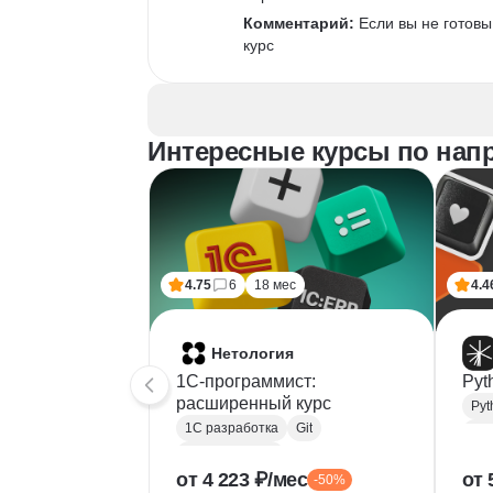
Комментарий:
 Если вы не готовы
курс
Интересные курсы по нап
4.75
6
18 мес
4.4
Нетология
1C-программист:
Pyt
расширенный курс
Pyt
1С разработка
Git
Bac
Microsoft Excel
RE
от 4 223 ₽/мес
от 
-50%
1С:Бухгалтерия
Doc