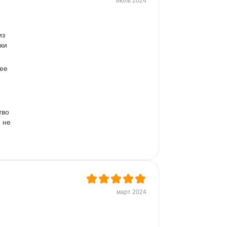
июль 2024
са 
я в 
з 
ки 
ее 
тво 
 не 
март 2024