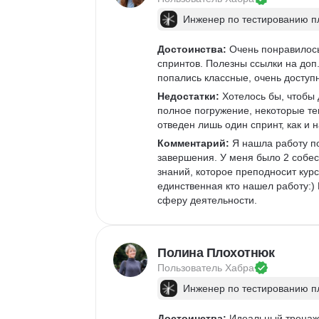
знаниями. В какой-то мере - это 
Инженер по тестированию 
непонятностей, резкой смены инс
в день в период проектов. Можно 
Достоинства:
 Очень понравилось
процесс.
спринтов. Полезны ссылки на доп.
попались классные, очень доступ
Недостатки:
 Хотелось бы, чтобы
полное погружение, некоторые т
отведен лишь один спринт, как и 
Комментарий:
 Я нашла работу п
завершения. У меня было 2 собес
знаний, которое преподносит курс
единственная кто нашел работу:) 
сферу деятельности.
Полина Плохотнюк
Пользователь 
Хабра
Инженер по тестированию 
Достоинства:
 Идеальный тренажё