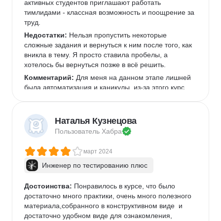
активных студентов приглашают работать 
тимлидами - классная возможность и поощрение за 
труд.
Недостатки:
 Нельзя пропустить некоторые 
сложные задания и вернуться к ним после того, как 
вникла в тему. Я просто ставила пробелы, а 
хотелось бы вернуться позже в всё решить.
Комментарий:
 Для меня на данном этапе лишней 
была автоматизация и каникулы, из-за этого курс 
долго длится. Оглядываясь назад, я бы выбрала 
курс без неё. Автоматизацию можно начать изучать 
уже после того, как появится опыт ручного 
Наталья Кузнецова
тестирования и захочется повысить квалификацию.
Пользователь 
Хабра
март 2024
Инженер по тестированию плюс
Достоинства:
 Понравилось в курсе, что было 
достаточно много практики, очень много полезного 
материала,собранного в конструктивном виде  и 
достаточно удобном виде для ознакомления, 