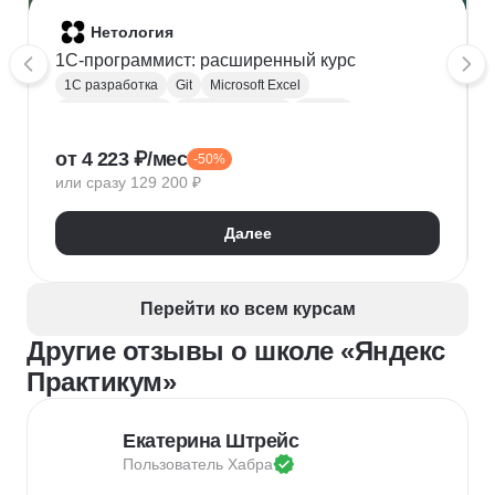
Нетология
1C-программист: расширенный курс
1С разработка
Git
Microsoft Excel
1С:Бухгалтерия
Google Таблицы
Eclipse
1С:Предприятие
XML
JSON
1С:БСП
от 4 223 ₽/мес
-50%
Конфигурирование 1С
или сразу 129 200 ₽
Далее
Перейти ко всем курсам
Другие отзывы о школе «Яндекс
Практикум»
Екатерина Штрейс
Пользователь 
Хабра