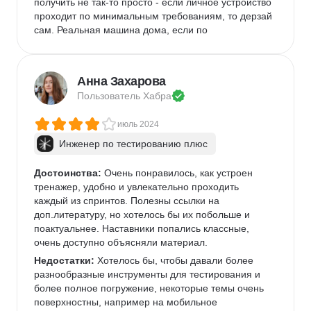
получить не так-то просто - если личное устройство 
проходит по минимальным требованиям, то дерзай 
сам. Реальная машина дома, если по 
минимальным требованиям установка на нее 
возможна, тормозит по-черному. А уж если есть 
необходимость держать рабочими другие 
Анна Захарова
процессы, то вообще кошмар. Я выкрутилась, 
Пользователь 
Хабра
забрав игровой комп у сына. Но это не решение. В 
описании курса нет требований о минимальных 
июль 2024
характеристиках компьютера для обучения. В 
целом тестирование мобильного приложения 
Инженер по тестированию плюс
теперь кажется чем-то очень 
отвратнымИспользуется месседжер Пачка. Ну так 
Достоинства:
 Очень понравилось, как устроен 
себе. Если честно, возможность выпилиться из 
тренажер, удобно и увлекательно проходить 
Пачки после окончания курса - это наслаждение. 
каждый из спринтов. Полезны ссылки на 
Оно неудобное! Все пытаются сбежать в Телегу.
доп.литературу, но хотелось бы их побольше и 
Комментарий:
поактуальнее. Наставники попались классные, 
 Если ждете академически четкой 
теории и определений, то точно мимо. Но в 
очень доступно объясняли материал.
современных реалиях - это хорошо: дает 
Недостатки:
 Хотелось бы, чтобы давали более 
направление и вперед за новыми 
разнообразные инструменты для тестирования и 
самостоятельными знаниями. В какой-то мере - это 
более полное погружение, некоторые темы очень 
погружение в реалии IT компаний. Есть элемент 
поверхностны, например на мобильное 