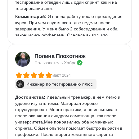
бардака, непонятностей, резкой смены 
тестирование отведен лишь один спринт, как и на 
инструментов.Нужно свободное время! На моем 
тестирование апи.
опыте ни фига не 2 часа в день в период проектов. 
Комментарий:
 Я нашла работу после прохождения 
Можно себя загнать, особенно если есть привычка 
курса. При чем спустя всего две недели после 
досконально погружаться в процесс.
завершения. У меня было 2 собеседования и оба 
закончились офферами. Сделала вывод, что 
качество знаний, которое преподносит курс, вполне 
конкурентноспособно, и со своей когорты учебной я 
кстати не единственная кто нашел работу:) Поэтому 
Полина Плохотнюк
мало могу рекомендовать курс, для тех кто хочет 
Пользователь 
Хабра
сменить сферу деятельности.
март 2024
Инженер по тестированию плюс
Достоинства:
 Идеальный тренажёр, в нём легко и 
удобно изучать темы. Материал хорошо 
структурирован. Много практики, я не испытываю 
после окончания синдром самозванца, как после 
университета.Мне понравились оба командных 
спринта. Обмен опытом помогает быстро вырасти в 
профессии. После второго командного спринта 