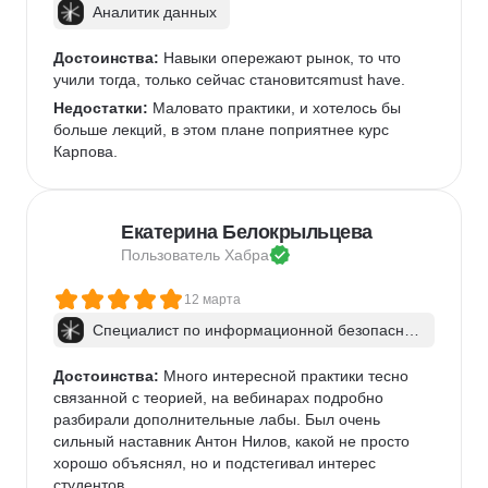
Аналитик данных
Достоинства:
 Навыки опережают рынок, то что 
учили тогда, только сейчас становитсяmust have.
Недостатки:
 Маловато практики, и хотелось бы 
больше лекций, в этом плане поприятнее курс 
Карпова.
Екатерина Белокрыльцева
Пользователь 
Хабра
12 марта
Специалист по информационной безопаснос
ти: веб-пентест
Достоинства:
 Много интересной практики тесно 
связанной с теорией, на вебинарах подробно 
разбирали дополнительные лабы. Был очень 
сильный наставник Антон Нилов, какой не просто 
хорошо объяснял, но и подстегивал интерес 
студентов