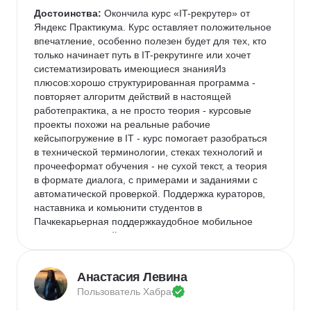
мнения, что курс может разочаровать тех, кто уже 
Достоинства:
 Окончила курс «IT-рекрутер» от 
погружен в сферу HR. Это не исключено, но, так как 
Яндекс Практикума. Курс оставляет положительное 
я не имею бэкграунда подбора, я не могу оценить 
впечатление, особенно полезен будет для тех, кто 
курс с этой точки зрения.Что касается 
только начинает путь в IT-рекрутинге или хочет 
трудоустройства, то об этом я напишу после 
систематизировать имеющиеся знанияИз 
окончания карьерного трека. Самостоятельные 
плюсов:хорошо структурированная программа - 
попытки пока ещё не принесли успеха, но в моей 
повторяет алгоритм действий в настоящей 
когорте были ребята, которые успели устроиться за 
работепрактика, а не просто теория - курсовые 
время обучения
проекты похожи на реальные рабочие 
кейсыпогружение в IT - курс помогает разобраться 
в технической терминологии, стеках технологий и 
прочееформат обучения - не сухой текст, а теория 
в формате диалога, с примерами и заданиями с 
автоматической проверкой. Поддержка кураторов, 
наставника и комьюнити студентов в 
Пачкекарьерная поддержкаудобное мобильное 
приложение и сайт, где через поиск можно легко 
найти интересующую информацию Буду 
рекомендовать курс Яндекса
Анастасия Левина
Пользователь 
Хабра