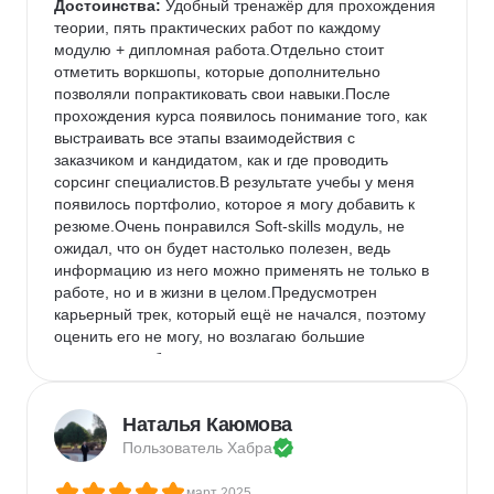
Достоинства:
 Удобный тренажёр для прохождения 
теории, пять практических работ по каждому 
модулю + дипломная работа.Отдельно стоит 
отметить воркшопы, которые дополнительно 
позволяли попрактиковать свои навыки.После 
прохождения курса появилось понимание того, как 
выстраивать все этапы взаимодействия с 
заказчиком и кандидатом, как и где проводить 
сорсинг специалистов.В результате учебы у меня 
появилось портфолио, которое я могу добавить к 
резюме.Очень понравился Soft-skills модуль, не 
ожидал, что он будет настолько полезен, ведь 
информацию из него можно применять не только в 
работе, но и в жизни в целом.Предусмотрен 
карьерный трек, который ещё не начался, поэтому 
оценить его не могу, но возлагаю большие 
надежды, особенно на этап акселерации, во время 
которой будут доступны предложения партнёров.
Недостатки:
 В заданиях дипломной работы 
Наталья Каюмова
столкнулся с формулировками, которые можно 
Пользователь 
Хабра
было понять по-разному, в связи с чем пришлось 
обращаться к куратору для уточненияНе 
март 2025