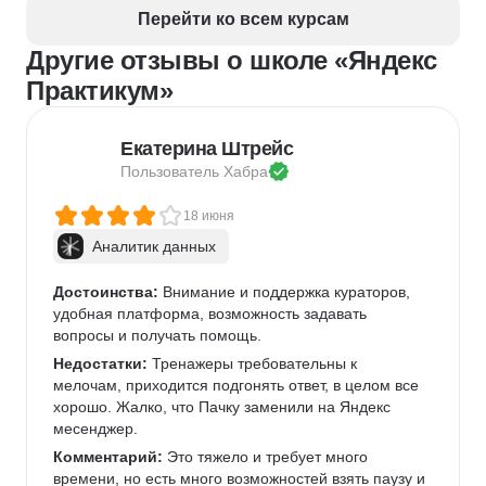
HR-стратегия
Exit-интервью
Перейти ко всем курсам
Управление персоналом
Employee Journey Map
Другие отзывы о школе «Яндекс
Подбор специалистов
Практикум»
Екатерина Штрейс
Пользователь 
Хабра
18 июня
Аналитик данных
Достоинства:
 Внимание и поддержка кураторов, 
удобная платформа, возможность задавать 
вопросы и получать помощь.
Недостатки:
 Тренажеры требовательны к 
мелочам, приходится подгонять ответ, в целом все 
хорошо. Жалко, что Пачку заменили на Яндекс 
месенджер.
Комментарий:
 Это тяжело и требует много 
времени, но есть много возможностей взять паузу и 