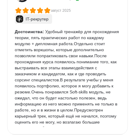
август 2025
IT-рекрутер
Достоинства:
 Удобный тренажёр для прохождения 
теории, пять практических работ по каждому 
модулю + дипломная работа.Отдельно стоит 
отметить воркшопы, которые дополнительно 
позволяли попрактиковать свои навыки.После 
прохождения курса появилось понимание того, как 
выстраивать все этапы взаимодействия с 
заказчиком и кандидатом, как и где проводить 
сорсинг специалистов.В результате учебы у меня 
появилось портфолио, которое я могу добавить к 
резюме.Очень понравился Soft-skills модуль, не 
ожидал, что он будет настолько полезен, ведь 
информацию из него можно применять не только в 
работе, но и в жизни в целом.Предусмотрен 
карьерный трек, который ещё не начался, поэтому 
оценить его не могу, но возлагаю большие 
надежды, особенно на этап акселерации, во время 
которой будут доступны предложения партнёров.