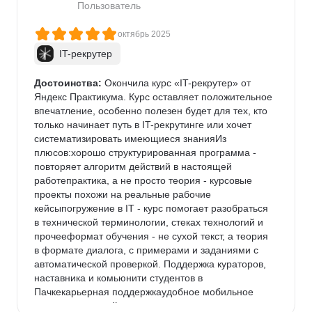
курса нельзя найти в интернете, но Практикум, на 
Пользователь
мой взгляд, позволяет все это структурировать, а 
также имеет практические задания и ревью, 
октябрь 2025
которые помогают взглянуть на работу со стороны, 
IT-рекрутер
увидеть недочёты и учесть их в будущем.Слышал 
мнения, что курс может разочаровать тех, кто уже 
Достоинства:
 Окончила курс «IT-рекрутер» от 
погружен в сферу HR. Это не исключено, но, так как 
Яндекс Практикума. Курс оставляет положительное 
я не имею бэкграунда подбора, я не могу оценить 
впечатление, особенно полезен будет для тех, кто 
курс с этой точки зрения.Что касается 
только начинает путь в IT-рекрутинге или хочет 
трудоустройства, то об этом я напишу после 
систематизировать имеющиеся знанияИз 
окончания карьерного трека. Самостоятельные 
плюсов:хорошо структурированная программа - 
попытки пока ещё не принесли успеха, но в моей 
повторяет алгоритм действий в настоящей 
когорте были ребята, которые успели устроиться за 
работепрактика, а не просто теория - курсовые 
время обучения
проекты похожи на реальные рабочие 
кейсыпогружение в IT - курс помогает разобраться 
в технической терминологии, стеках технологий и 
прочееформат обучения - не сухой текст, а теория 
в формате диалога, с примерами и заданиями с 
автоматической проверкой. Поддержка кураторов, 
наставника и комьюнити студентов в 
Пачкекарьерная поддержкаудобное мобильное 
приложение и сайт, где через поиск можно легко 