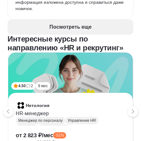
информация изложена доступна и справиться даже 
новичок.
Посмотреть еще
Интересные курсы по
направлению «HR и рекрутинг»
4.50
2
9 мес
Нетология
HR-менеджер
Менеджер по персоналу
Управление HR
Рекрутинг
HR аналитика
от 2 823 ₽/мес
-51%
HRBP (HR бизнес-партнёр)