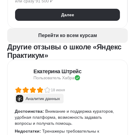
или сразу 91 500 ₽
Обучение и развитие персонала
Microsoft Excel
Кадровое делопроизводство
Далее
Оценка персонала и аттестация
Адаптация персонала
Рекрутмент
HR-бренд
HR-стратегия
Exit-интервью
Перейти ко всем курсам
Управление персоналом
Employee Journey Map
Другие отзывы о школе «Яндекс
Подбор специалистов
Практикум»
Екатерина Штрейс
Пользователь 
Хабра
18 июня
Аналитик данных
Достоинства:
 Внимание и поддержка кураторов, 
удобная платформа, возможность задавать 
вопросы и получать помощь.
Недостатки:
 Тренажеры требовательны к 