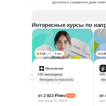
доступна и справиться даже нович
Интересные курсы по нап
4.50
2
9 мес
4.8
Нетология
HR-менеджер
HR
Менеджер по персоналу
Мен
Управление HR
Уп
Рекрутинг
Рек
от 2 823 ₽/мес
от 
-51%
HR аналитика
Mic
или сразу 91 500 ₽
или 
HRBP (HR бизнес-партнёр)
Yan