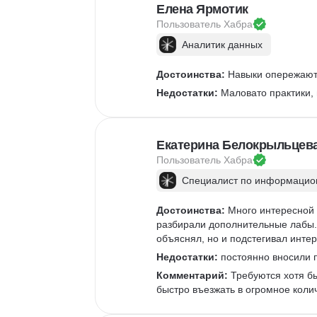
Елена Ярмотик
Exe
Пользователь 
Хабра
Под
Аналитик данных
Упр
Достоинства:
 Навыки опережают 
Недостатки:
 Маловато практики,
Екатерина Белокрыльцев
Пользователь 
Хабра
Специалист по информацион
Достоинства:
 Много интересной 
разбирали дополнительные лабы. 
объяснял, но и подстегивал интер
Недостатки:
 постоянно вносили п
Комментарий:
 Требуются хотя б
быстро въезжать в огромное коли