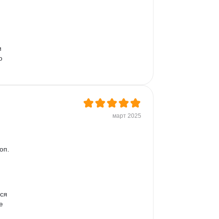
 
о 
март 2025
оп. 
ся 
е 