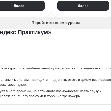
Ведение переговоров
авление людьми
Далее
Далее
Управление людьми
o
Confluence
Обучение и развитие персонала
Руководитель
Коучинг
птация персонала
Перейти ко всем курсам
Адаптация персонала
дбор команды
ндекс Практикум»
Решение проблем
бор специалистов
Onboarding
ск талантов
Публичные выступления
ведение интервью
HR-бренд
рутмент
HR-стратегия
йм-менеджмент
Оценка вовлеченности
rosoft PowerPoint
Мотивация сотрудников
нка hard skills
ржка кураторов, удобная платформа, возможность задавать вопрос
Трудовое законодательство
нка soft skills
Топ менеджмент
ельны к мелочам, приходится подгонять ответ, в целом все хорошо
-бренд
декс месенджер.
Управление HR
ение конфликтов
ует много времени, но есть много возможностей взять паузу и 
онка подбора
м сложнее. Много практики и хорошие тренажеры.
стратегия
декс Формы
нтфлоу