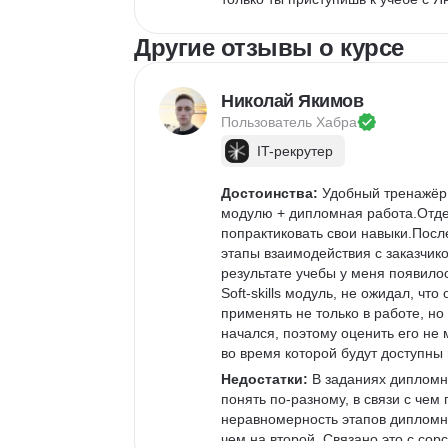
Другие отзывы о курсе
Николай Якимов
Пользователь 
Хабра
IT-рекрутер
Достоинства:
 Удобный тренажёр 
модулю + дипломная работа.Отде
попрактиковать свои навыки.Посл
этапы взаимодействия с заказчико
результате учебы у меня появило
Soft-skills модуль, не ожидал, ч
применять не только в работе, но
начался, поэтому оценить его не 
во время которой будут доступны
Недостатки:
 В заданиях дипломн
понять по-разному, в связи с че
неравномерность этапов дипломн
чем на второй. Связано это с сор