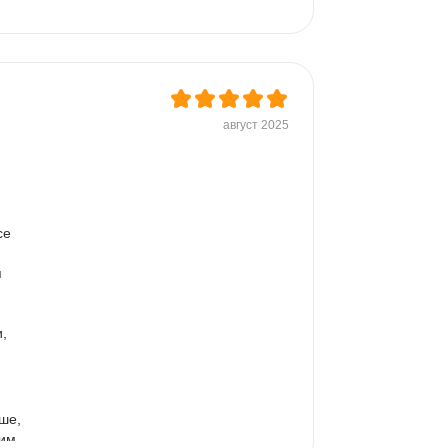
август 2025
 
се 
 
, 
ше, 
им, 