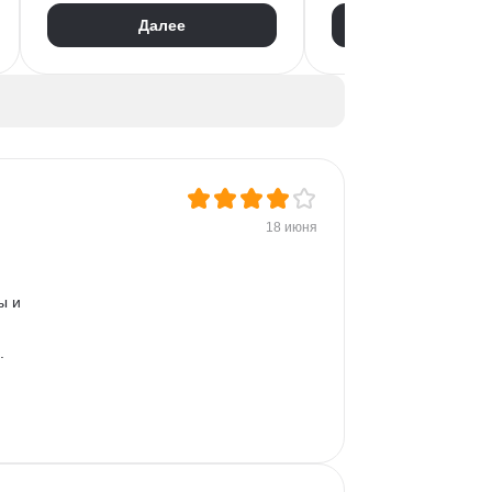
Управление персонало
Обучение и развитие персонала
Далее
Далее
Массовый подбор
1С: Зарплата и управление персоналом
Адаптация персонала
Мотивация сотрудников
Onboarding
Рекрутинг
Onboarding
Рекрутмент
Кадровое делопроизводство
HRBP (HR бизнес-партнёр)
HR-бренд
HR-стратегия
Корпоративная культура
18 июня
Оценка hard skills
Оценка soft skills
Проведение интервью
ы и 
. 