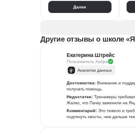
Обучение и развитие персонала
Упр
Далее
Microsoft Excel
Mir
Кадровое делопроизводство
Оценка персонала и аттестация
Ада
Адаптация персонала
По
Другие отзывы о школе «Я
Рекрутмент
HR-бренд
Под
HR-стратегия
Пои
Exit-интервью
Про
Екатерина Штрейс
Управление персоналом
Рек
Пользователь 
Хабра
Employee Journey Map
Та
Аналитик данных
Подбор специалистов
Mic
Оце
Достоинства:
 Внимание и подде
получать помощь.
Оце
Недостатки:
 Тренажеры требоват
HR
Жалко, что Пачку заменили на Ян
Реш
Комментарий:
 Это тяжело и треб
Вор
подтянуть хвосты, чем дальше те
HR-
Ян
Ха