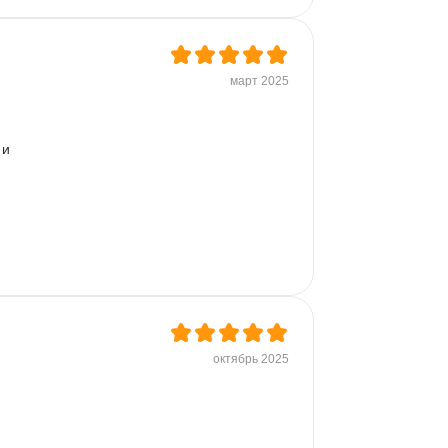
с 
март 2025
 ты 
и 
в 
й 
октябрь 2025