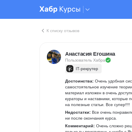
К списку отзывов
Анастасия Егошина
Пользователь 
Хабра
IT-рекрутер
Достоинства:
 Очень удобная си
самостоятельное изучение теории
материал изложен в очень доступн
кураторы и наставники, которые п
на полезные статьи. Все супер!!!!
Недостатки:
 Все очень понравил
ни после окончания курса. 
Комментарий:
 Очень сложно реш
только ты приступишь к учебе с Я