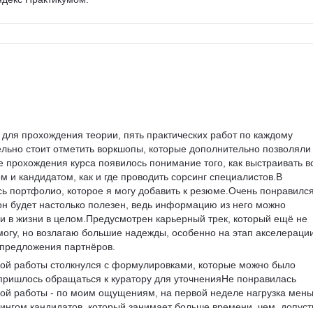
для прохождения теории, пять практических работ по каждому 
льно стоит отметить воркшопы, которые дополнительно позволяли
е прохождения курса появилось понимание того, как выстраивать в
м и кандидатом, как и где проводить сорсинг специалистов.В 
сь портфолио, которое я могу добавить к резюме.Очень понравился
то он будет настолько полезен, ведь информацию из него можно 
 и в жизни в целом.Предусмотрен карьерный трек, который ещё не 
могу, но возлагаю большие надежды, особенно на этап акселерации
 предложения партнёров.
ой работы столкнулся с формулировками, которые можно было 
м пришлось обращаться к куратору для уточненияНе понравилась 
ой работы - по моим ощущениям, на первой неделе нагрузка мень
сингом кандидатов, который занимает больше времени, чем, допуст