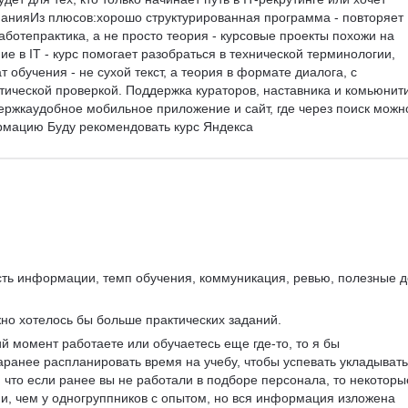
анияИз плюсов:хорошо структурированная программа - повторяет 
ботепрактика, а не просто теория - курсовые проекты похожи на 
 в IT - курс помогает разобраться в технической терминологии, 
 обучения - не сухой текст, а теория в формате диалога, с 
ической проверкой. Поддержка кураторов, наставника и комьюнити
ержкаудобное мобильное приложение и сайт, где через поиск можн
мацию Буду рекомендовать курс Яндекса
сть информации, темп обучения, коммуникация, ревью, полезные д
жно хотелось бы больше практических заданий.
й момент работаете или обучаетесь еще где-то, то я бы 
ранее распланировать время на учебу, чтобы успевать укладывать
, что если ранее вы не работали в подборе персонала, то некоторы
и, чем у одногруппников с опытом, но вся информация изложена 