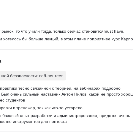
cutive Search
бор руководителей
авление персоналом
рынок, то что учили тогда, только сейчас становитсяmust have.
 и хотелось бы больше лекций, в этом плане поприятнее курс Карпо
а
ной безопасности: веб-пентест
практики тесно связанной с теорией, на вебинарах подробно 
Был очень сильный наставник Антон Нилов, какой не просто хорош
ес студентов
равки в тренажер, так как что-то устарело
ы базовый опыт разработки и администрирования, придется очень 
чество инструментов для пентеста