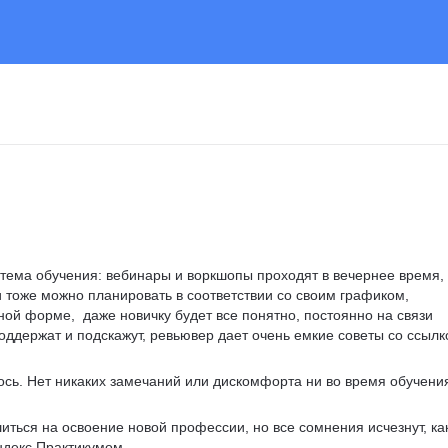
стема обучения: вебинары и воркшопы проходят в вечернее время, 
 тоже можно планировать в соответствии со своим графиком, 
ой форме,  даже новичку будет все понятно, постоянно на связи 
оддержат и подскажут, ревьювер дает очень емкие советы со ссылк
ось. Нет никаких замечаний или дискомфорта ни во время обучения
иться на освоение новой профессии, но все сомнения исчезнут, как
ндекс Практикумом.