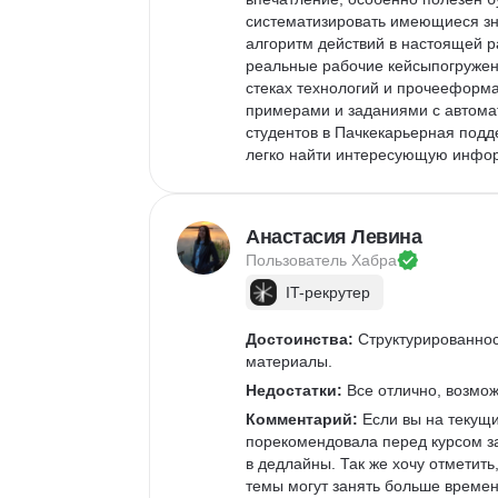
систематизировать имеющиеся зн
алгоритм действий в настоящей ра
реальные рабочие кейсыпогружение
стеках технологий и прочееформат
примерами и заданиями с автомат
студентов в Пачкекарьерная подд
легко найти интересующую инфор
Анастасия Левина
Пользователь 
Хабра
IT-рекрутер
Достоинства:
 Структурированно
материалы.
Недостатки:
 Все отлично, возмо
Комментарий:
 Если вы на текущи
порекомендовала перед курсом за
в дедлайны. Так же хочу отметить
темы могут занять больше времен