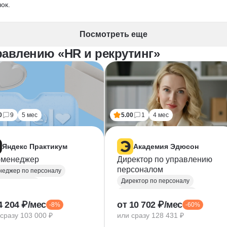
ок.
Посмотреть еще
равлению «HR и рекрутинг»
0
9
5 мес
5.00
1
4 мес
Яндекс Практикум
Академия Эдюсон
-менеджер
Директор по управлению
персоналом
еджер по персоналу
Директор по персоналу
равление HR
Управление персоналом
рутинг
4 204 ₽/мес
от 10 702 ₽/мес
-8%
-60%
HR аналитика
Agile
rosoft Excel
сразу 103 000 ₽
или сразу 128 431 ₽
Scrum
Jira
dex DataLens