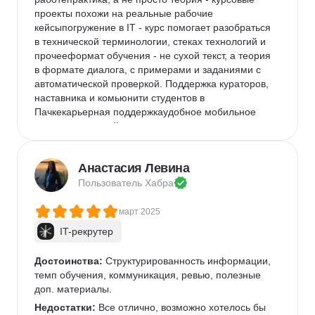
время обучения
проекты похожи на реальные рабочие 
кейсыпогружение в IT - курс помогает разобраться 
в технической терминологии, стеках технологий и 
прочееформат обучения - не сухой текст, а теория 
в формате диалога, с примерами и заданиями с 
автоматической проверкой. Поддержка кураторов, 
наставника и комьюнити студентов в 
Пачкекарьерная поддержкаудобное мобильное 
приложение и сайт, где через поиск можно легко 
найти интересующую информацию Буду 
рекомендовать курс Яндекса
Анастасия Левина
Пользователь 
Хабра
март 2025
IT-рекрутер
Достоинства:
 Структурированность информации, 
темп обучения, коммуникация, ревью, полезные 
доп. материалы.
Недостатки:
 Все отлично, возможно хотелось бы 