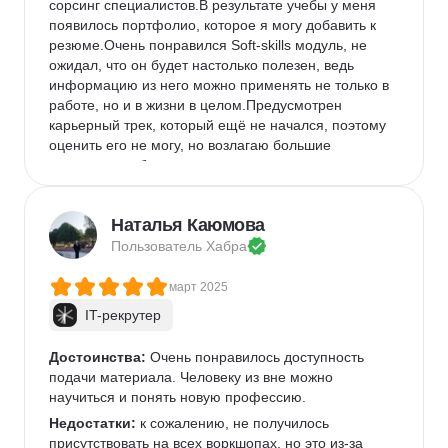
сорсинг специалистов.В результате учебы у меня 
появилось портфолио, которое я могу добавить к 
резюме.Очень понравился Soft-skills модуль, не 
ожидал, что он будет настолько полезен, ведь 
информацию из него можно применять не только в 
работе, но и в жизни в целом.Предусмотрен 
карьерный трек, который ещё не начался, поэтому 
оценить его не могу, но возлагаю большие 
надежды, особенно на этап акселерации, во время 
которой будут доступны предложения партнёров.
Недостатки:
 В заданиях дипломной работы 
Наталья Каюмова
столкнулся с формулировками, которые можно 
Пользователь 
Хабра
было понять по-разному, в связи с чем пришлось 
обращаться к куратору для уточненияНе 
март 2025
понравилась неравномерность этапов дипломной 
работы - по моим ощущениям, на первой неделе 
IT-рекрутер
нагрузка меньше, чем на второй. Связано это с 
сорсингом кандидатов, который занимает больше 
Достоинства:
 Очень понравилось доступность 
времени, чем, допустим, снятие заявки или 
подачи материала. Человеку из вне можно 
подготовка текста вакансии. В итоге, на второй 
научиться и понять новую профессию.
неделе у меня было постоянное ощущение, как 
Недостатки:
 к сожалению, не получилось 
будто я не успеваю уложиться к дедлайну.Ещё 
присутствовать на всех воркшопах, но это из-за 