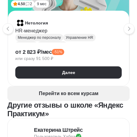
4.50
2
9 мес
Нетология
HR-менеджер
Менеджер по персоналу
Управление HR
Рекрутинг
HR аналитика
от 2 823 ₽/мес
-51%
HRBP (HR бизнес-партнёр)
или сразу 91 500 ₽
Обучение и развитие персонала
Microsoft Excel
Кадровое делопроизводство
Далее
Оценка персонала и аттестация
Адаптация персонала
Рекрутмент
HR-бренд
HR-стратегия
Exit-интервью
Перейти ко всем курсам
Управление персоналом
Employee Journey Map
Другие отзывы о школе «Яндекс
Подбор специалистов
Практикум»
Екатерина Штрейс
Пользователь 
Хабра