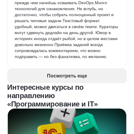
прежде чем начнёшь осваивать DevOps.Много 
технологий для ознакомления. Не вглубь, но 
достаточно, чтобы собрать полноценный проект и 
решать типовые задачи.Текстовый формат 
удобный, можно двигаться в своём темпе. Кураторы 
могут сдвинуть дедлайн на день-другой. Юмор в 
историях иногда отдаёт рыбой, но в целом местами 
довольно жизненно.Приёмка заданий всегда 
сопровождалась комментарием, что можно 
подправить — но без фанатизма, по желанию.
Недостатки:
 Из минусов: Вебинары интенсивной 
группы были привязаны к расписанию основной, 
Посмотреть еще
поэтому проходили с заметной задержкой — когда 
глава уже изучена, а задания сданы. На вебинарах 
Интересные курсы по
инструкторы говорят довольно медленно, поэтому 
направлению
запись обычно слушаешь на скорости х1.25–1.5. 
Инструкторы не работают по выходным.Фидбэк 
«Программирование и IT»
собирают в конце каждой главы, но ничего не 
меняют — ни фактические ошибки, ни опечатки. 
Главы написаны разными авторами и местами 
плохо согласованы. Инструкторы обещают 
передать замечания авторам, но обратной связи 