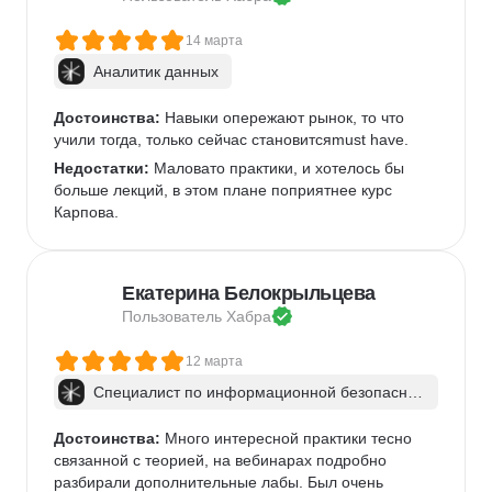
14 марта
Аналитик данных
Достоинства:
 Навыки опережают рынок, то что 
учили тогда, только сейчас становитсяmust have.
Недостатки:
 Маловато практики, и хотелось бы 
больше лекций, в этом плане поприятнее курс 
Карпова.
Екатерина Белокрыльцева
Пользователь 
Хабра
12 марта
Специалист по информационной безопаснос
ти: веб-пентест
Достоинства:
 Много интересной практики тесно 
связанной с теорией, на вебинарах подробно 
разбирали дополнительные лабы. Был очень 