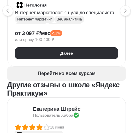
изучению.

Нетология
Интернет-маркетолог: с нуля до cпециалиста
Также после курса идет хорошая поддержка по 
поиску работы, мастерская с проектами. В целом 
Интернет маркетинг
Веб аналитика
вся теория у вас остается навсегда в аккаунте.
Яндекс Метрика
Google аналитика
от 3 097 ₽/мес
-51%
Google реклама
Маркетинговая стратегия
или сразу 100 400 ₽
Яндекс Директ
SMM продвижение
Продвижение на маркетплейсах
Копирайтинг
Далее
Таргетинг
myTarget
Контекстная реклама
VK Реклама
SEO-оптимизация
Перейти ко всем курсам
Другие отзывы о школе «Яндекс
Практикум»
Екатерина Штрейс
Пользователь 
Хабра
18 июня