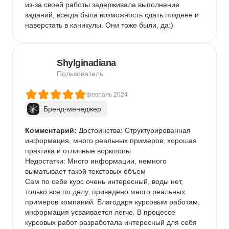
из-за своей работы задерживала выполнение 
геймификации, что предоставляет достаточно 
заданий, всегда была возможность сдать позднее и 
расслабляющее обучение. Нет ощущения, что я 
наверстать в каникулы. Они тоже были, да:)
нажму не туда, мне поставят 2 и я опустив голову 
вниз пойду домой показывать это родителям.

Если я допускаю ошибку, мне показывают как я 
неправ, в чем, а так же что лучше выбрать.

Shylginadiana
Пользователь
Технический отдел ЯП - добраться невозможно до 
них. По вопросу технического отдела я обращался 
февраль 2024
к куратору, который мне отвечал.

Бренд-менеджер
В общем на хрупкую 5ку курсы подойдут. Планирую 
Комментарий:
 Достоинства: Структурированная 
дальше тут обучаться по другим направлениям.
информация, много реальных примеров, хорошая 
практика и отличные воркшопы

Недостатки: Много информации, немного 
выматывает такой текстовых объем

Сам по себе курс очень интересный, воды нет, 
только все по делу, приведено много реальных 
примеров компаний. Благодаря курсовым работам, 
информация усваивается легче. В процессе 
курсовых работ разработала интересный для себя 