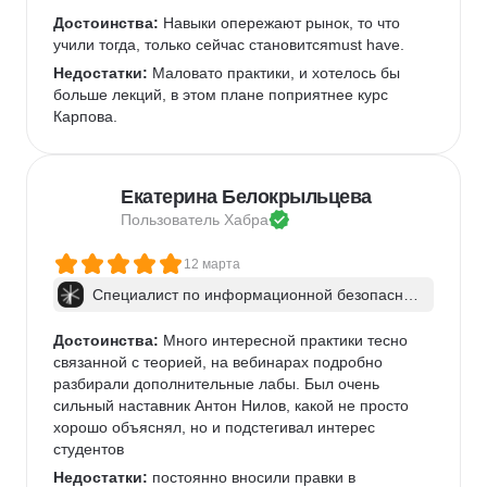
Достоинства:
 Навыки опережают рынок, то что 
учили тогда, только сейчас становитсяmust have.
Недостатки:
 Маловато практики, и хотелось бы 
больше лекций, в этом плане поприятнее курс 
Карпова.
Екатерина Белокрыльцева
Пользователь 
Хабра
12 марта
Специалист по информационной безопаснос
ти: веб-пентест
Достоинства:
 Много интересной практики тесно 
связанной с теорией, на вебинарах подробно 
разбирали дополнительные лабы. Был очень 
сильный наставник Антон Нилов, какой не просто 
хорошо объяснял, но и подстегивал интерес 
студентов
Недостатки:
 постоянно вносили правки в 