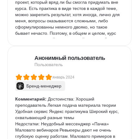
проект, который вряд ли бы смогла придумать вне 
курса. Есть практика в виде тестов в каждой теме, 
можно закрепить результат, хотя иногда, лично для 
меня, вопросы оказываются сложными, либо 
сформулированны немного двояко, но такое 
бывает нечасто. Поэтому, в общем и целом, курс 
очень насыщенный и интересный, я для себя 
нашла очень много полезной информации.

Анонимный пользователь
Очень интересно проходят воркшопы, наставник 
приятный и эмпатичный:) отвечает на все вопросы 
Пользователь
и очень интересно объясняет информацию.

январь 2024
Но, лично для меня, информации оказалось 
Бренд-менеджер
слишком много. Курс немного вымотал меня под 
конец, и прохожу его уже через силу.

Комментарий:
 Достоинства: Хороший 
Достаточно трудно весь курс читать. Иногда прям 
преподаватель Легкая подача материала теории 
сильно не хватает хотя бы какую-то информацию 
Удобная сервис Яндекс практикума Широкий курс, 
получать в виде видеоуроков. Есть ощущение, что 
охватывающий разные темы

либо я не рассчитало свои силы на прохождение 
Недостатки: Неудобный мессенджер «Пачка» 
курса, либо информации и правда очень много, 
Маловато вебинаров Ревьюеры дают не очень 
которую трудно всю усвоить сразу.

глубокую оценку работам. Маловато примеров в 