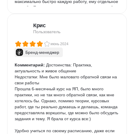
максимально быстро каждую работу, ему отдельное 
спасибо. При написании диплома допустил ошибки, 
вместо того, чтоб их обозначить - ревьюер выделил 
мне точное их нахождение, дал направления для 
Крис
меня как их отработать, чтоб у него не возникло 
вопросов. Проверяется работа так же, очень 
Пользователь
быстро. Как отработка куратором, так и сдача 
работы для ревью.

июнь 2024
Бренд-менеджер
Отдельно упомяну доску Miro, где пришлось 
регистрироваться, а так же по факту ничего в ней 
Комментарий:
 Достоинства: Практика, 
не понятно и разбираться приходится на уровне 
актуальность и живое общение

интуиции и прокликивания всего ( С ней учили 
Недостатки: Мне было маловато обратной связи на 
работать на встрече онлайн, по этому претензии 
свои работы

только ко мне ).

Прошла 6-месячный курс на ЯП, было много 
практики, но не так много обратной связи, как мне 
В общем формате курса полностью доволен, за 
хотелось бы. Однако, помимо теории, курсовых 
исключением вылезающих людей, которые мешают 
работ, где ты реально думаешь и делаешь, команда 
слушать наставника, но ЯП никак не может этому 
предоставляла воркшопы, где можно было обсудить 
противостоять и я его понимаю.

задания и тему. Я брала от курса все:)

Сайт максимально удобный по функционалу, ни 
Удобно учиться по своему расписанию, даже если 
разу не дал сбой. Тренажеры выведены в формате 