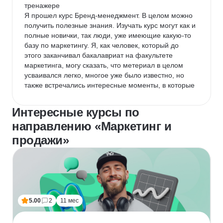
тренажере

Но меня успокаивает то, что курс остается не 
Я прошел курс Бренд-менеджмент. В целом можно 
ограниченное количество времени, и я всегда могу 
получить полезные знания. Изучать курс могут как и 
все, что мне нужно перечитать. Сама структура 
полные новички, так люди, уже имеющие какую-то 
курса выполнена удобно, и я всегда знаю, где какую 
базу по маркетингу. Я, как человек, который до 
информацию открыть.

этого заканчивал бакалавриат на факультете 
маркетинга, могу сказать, что метериал в целом 
Рекомендую курс с удовольствием, но 
усваивался легко, многое уже было известно, но 
рассчитывайте свои силы:)
также встречались интересные моменты, в которые 
стоит вчитаться.

Интересные курсы по
Из положительного могу отметить легкую подачу 
направлению «Маркетинг и
теории простым языком, хороший преподаватель, 
удобная платформа Яндекс Практикума. Много 
продажи»
широкого материала, менторы сдедят и помогают с 
работами и деллайнами.

Из негативного: мало вебинаров, иногда маловато 
было примеров в теории, хотелось более полных и 
свежих. Ревьюеры иногда не полностью указывают 
на твои слабости и достоинства в работах.

5.00
2
11 мес
В общем и целом. Могу рекомендовать курс к 