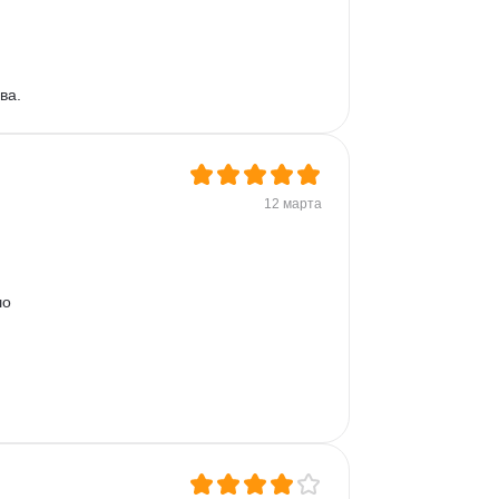
ва.
12 марта
о 