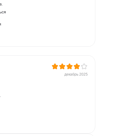
. 
ься 
и 
декабрь 2025
 