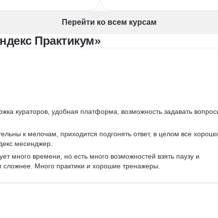
стка лендингов
UX/UI Дизайн
Брендинг
тровая графика
Miro
Notion
Перейти ко всем курсам
ндинг
Коммуникационный дизайн
ндекс Практикум»
Анализ целевой аудитории
Компьютерная графика
мпозиция
пьютерная графика
ржка кураторов, удобная платформа, возможность задавать вопрос
ельны к мелочам, приходится подгонять ответ, в целом все хорошо
декс месенджер.
ует много времени, но есть много возможностей взять паузу и 
м сложнее. Много практики и хорошие тренажеры.