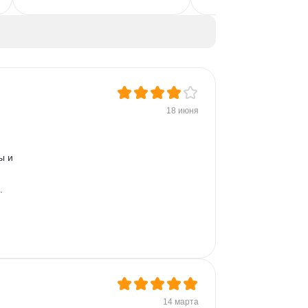
UX/UI Дизайн
Композиция
Айдентика
Колористика
Photoshop
Колористика
Adobe Illustrator
Ретушь
Дизайн упаковки
Обработка изображений
Дизайн презентаций
Растровая графика
Векторная графика
Auto Layout
UIKit
18 июня
Дизайн логотипов
ы и 
. 
14 марта