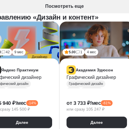
Посмотреть еще
равлению «Дизайн и контент»
0
42
9 мес
5.00
1
4 мес
Яндекс Практикум
Академия Эдюсон
фический дизайнер
Графический дизайнер
фический дизайн
Графический дизайн
ma
Photoshop
Figma
Photoshop
be Illustrator
Adobe Illustrator
5 940 ₽/мес
от 3 733 ₽/мес
-14%
-61%
ографика
Типографика
сразу 145 500 ₽
или сразу 105 247 ₽
торная графика
Векторная графика
айн логотипов
InDesign
Далее
Далее
езентации
Лендинги
Дизайн баннеров