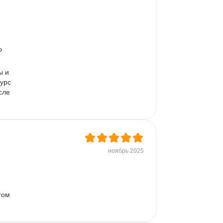
о 
ы и 
урс 
сле 
ноябрь 2025
гом 