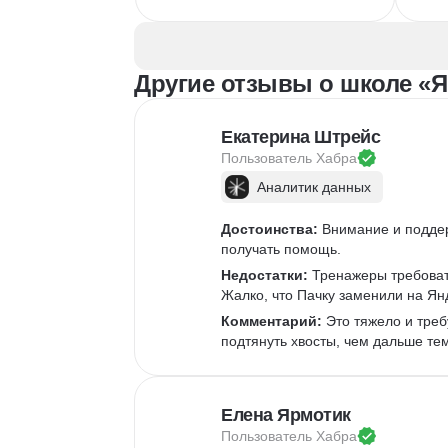
Иллюстрация
Скетчинг
Вер
After Effects
Рас
Adobe Animate
Бре
Другие отзывы о школе «Я
Cinema 4D
InDesign
Дизайн логотипов
Ко
Дизайн упаковки
Ком
Екатерина Штрейс
Дизайн баннеров
Пользователь 
Хабра
Бренд-дизайн
Аналитик данных
Верстка печатных изданий
Верстка полиграфической продукции
Достоинства:
 Внимание и подде
Разработка фирменного стиля
получать помощь.
Создание анимации
Недостатки:
 Тренажеры требоват
Жалко, что Пачку заменили на Ян
Брендинг
Microsoft PowerPoint
Комментарий:
 Это тяжело и треб
подтянуть хвосты, чем дальше те
Дизайн текста
Дизайн карточек для маркетплейсов
Колористика
Елена Ярмотик
Google Slides
Пользователь 
Хабра