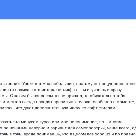
ть теории. Уроки в темах небольшие, поэтому нет ощущения чтени
ания (я называю это интерактивчик), т.е. ты изучаешь и сразу 
мы. С каким бы вопросом ты не пришел, то обязательно тебя 
р и ментор всегда находят правильные слова, особенно в моменте,
авилось, что дают дополнительную инфу по софт скиллам, 
 
азвать это минусом курса или мое непонимание, но…многие 
я решенными неверно и вариант для самопроверки, чаще всего, од
точь в точь, вроде понимаешь, что в целом все хорошо и по правил