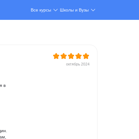
Все курсы
Школы и Вузы
октябрь 2024
я в 
 
ин. 
ам, 