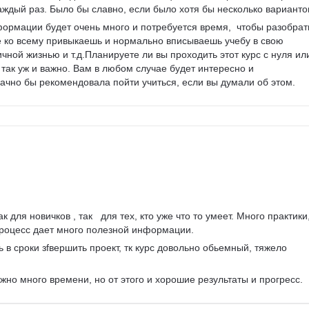
аждый раз. Было бы славно, если было хотя бы несколько вариантов
формации будет очень много и потребуется время,  чтобы разобрат
же ко всему привыкаешь и нормально вписываешь учебу в свою 
чной жизнью и т.д.Планируете ли вы проходить этот курс с нуля ил
 так уж и важно. Вам в любом случае будет интересно и 
ачно бы рекомендовала пойти учиться, если вы думали об этом. 
к для новичков , так   для тех, кто уже что то умеет. Много практики,
процесс дает много полезной информации.
 в сроки зfвершить проект, тк курс довольно обьемный, тяжело 
жно много времени, но от этого и хорошие результаты и прогресс.