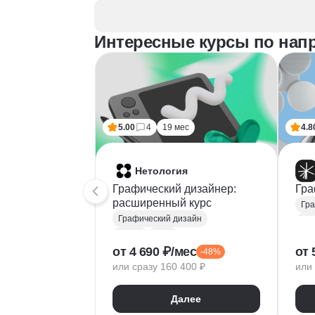
Интересные курсы по нап
5.00
4
19 мес
4.8
Нетология
Графический дизайнер:
Гра
расширенный курс
Гра
Графический дизайн
Fig
Figma
Tilda
Ado
от 4 690 ₽/мес
от 
-48%
Photoshop
Тип
или сразу 160 400 ₽
или 
Adobe Illustrator
Век
Типографика
Диз
Далее
Айдентика
Пр