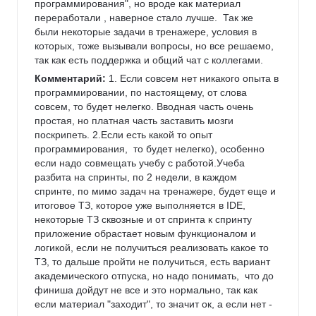
программирования", но вроде как материал 
переработали , наверное стало лучше.  Так же 
были некоторые задачи в тренажере, условия в 
которых, тоже вызывали вопросы, но все решаемо, 
так как есть поддержка и общий чат с коллегами. 
Комментарий:
 1. Если совсем нет никакого опыта в 
программировании, по настоящему, от слова 
совсем, то будет нелегко. Вводная часть очень 
простая, но платная часть заставить мозги 
поскрипеть. 2.Если есть какой то опыт 
программирования,  то будет нелегко), особенно 
если надо совмещать учебу с работой.Учеба 
разбита на спринты, по 2 недели, в каждом 
спринте, по мимо задач на тренажере, будет еще и 
итоговое ТЗ, которое уже выполняется в IDE, 
некоторые ТЗ сквозные и от спринта к спринту 
приложение обрастает новым функционалом и 
логикой, если не получиться реализовать какое то 
ТЗ, то дальше пройти не получиться, есть вариант 
академического отпуска, но надо понимать,  что до 
финиша дойдут не все и это нормально, так как 
если материал "заходит", то значит ок, а если нет - 