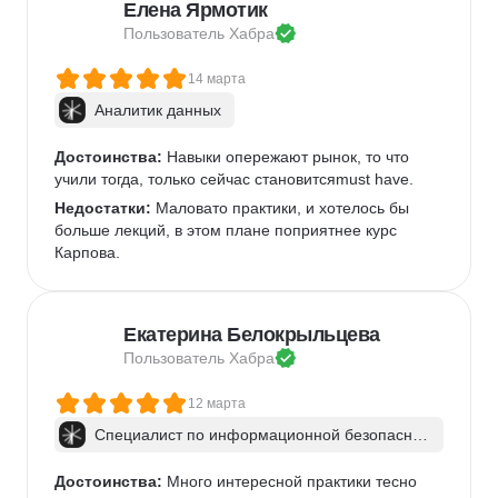
Елена Ярмотик
Пользователь 
Хабра
14 марта
Аналитик данных
Достоинства:
 Навыки опережают рынок, то что 
учили тогда, только сейчас становитсяmust have.
Недостатки:
 Маловато практики, и хотелось бы 
больше лекций, в этом плане поприятнее курс 
Карпова.
Екатерина Белокрыльцева
Пользователь 
Хабра
12 марта
Специалист по информационной безопаснос
ти: веб-пентест
Достоинства:
 Много интересной практики тесно 