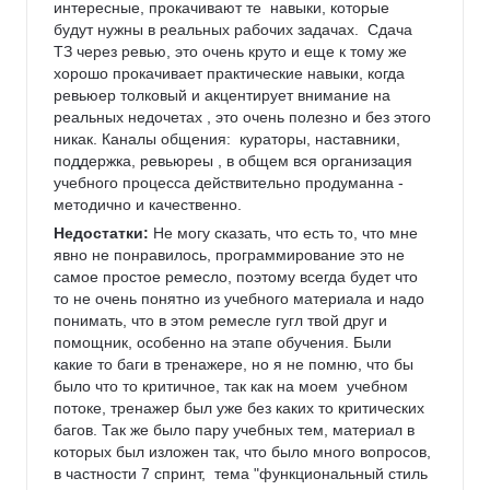
интересные, прокачивают те  навыки, которые 
будут нужны в реальных рабочих задачах.  Сдача 
ТЗ через ревью, это очень круто и еще к тому же 
хорошо прокачивает практические навыки, когда 
ревьюер толковый и акцентирует внимание на 
реальных недочетах , это очень полезно и без этого 
никак. Каналы общения:  кураторы, наставники, 
поддержка, ревьюреы , в общем вся организация 
учебного процесса действительно продуманна - 
методично и качественно.
Недостатки:
 Не могу сказать, что есть то, что мне 
явно не понравилось, программирование это не 
самое простое ремесло, поэтому всегда будет что 
то не очень понятно из учебного материала и надо 
понимать, что в этом ремесле гугл твой друг и 
помощник, особенно на этапе обучения. Были 
какие то баги в тренажере, но я не помню, что бы 
было что то критичное, так как на моем  учебном 
потоке, тренажер был уже без каких то критических 
багов. Так же было пару учебных тем, материал в 
которых был изложен так, что было много вопросов, 
в частности 7 спринт,  тема "функциональный стиль 