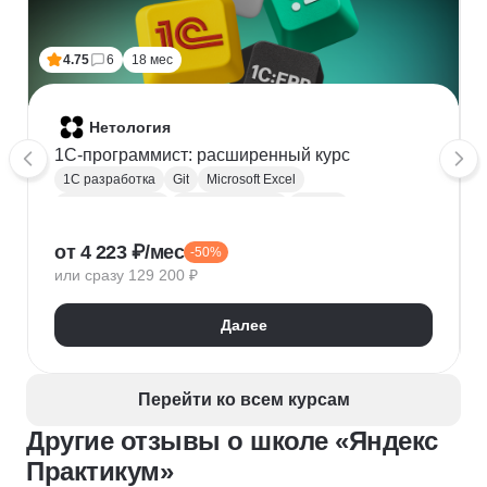
т.к. все это время займет учеба.
4.75
6
18 мес
Нетология
1C-программист: расширенный курс
1С разработка
Git
Microsoft Excel
1С:Бухгалтерия
Google Таблицы
Eclipse
1С:Предприятие
XML
JSON
1С:БСП
от 4 223 ₽/мес
-50%
Конфигурирование 1С
или сразу 129 200 ₽
Далее
Перейти ко всем курсам
Другие отзывы о школе «Яндекс
Практикум»