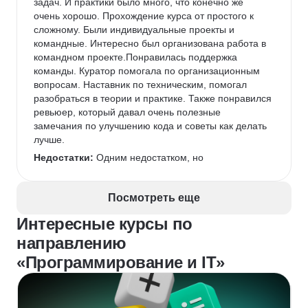
задач. И практики было много, что конечно же 
очень хорошо. Прохождение курса от простого к 
сложному. Были индивидуальные проекты и 
командные. Интересно был организована работа в 
командном проекте.Понравилась поддержка 
команды. Куратор помогала по организационным 
вопросам. Наставник по техническим, помогал 
разобраться в теории и практике. Также понравился 
ревьюер, который давал очень полезные 
замечания по улучшению кода и советы как делать 
лучше.
Недостатки:
 Одним недостатком, но 
одновременно и это было нужно и полезно, 
дедлайны. Это вроде напрягало, но одновременно 
Посмотреть еще
приучало к работе над реальным проектом, т.к., 
наверное, во всех компаниях, проектах есть сроки 
Интересные курсы по
разработки продукта.Также были моменты, когда в 
направлению
тренажере решишь задачу правильно, но вывод не 
соответствует правильному ответу. Но команда 
«Программирование и IT»
поддержки выручала в таких моментах.
Комментарий:
 До начала курса необходимо 
заранее освободить на 10 месяцев много времени, 