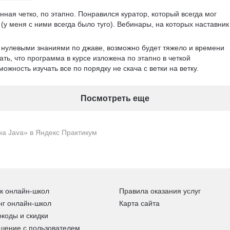
ная четко, по этапно. Понравился куратор, который всегда мог 
(у меня с ними всегда было туго). Вебинары, на которых наставник
с нулевыми знаниями по джаве, возможно будет тяжело и времени 
ать, что программа в курсе изложена по этапно в четкой 
ожность изучать все по порядку не скача с ветки на ветку. 
Посмотреть еще
на Java» в Яндекс Практикум
к онлайн-школ
Правила оказания услуг
нг онлайн-школ
Карта сайта
коды и скидки
шение с пользователем