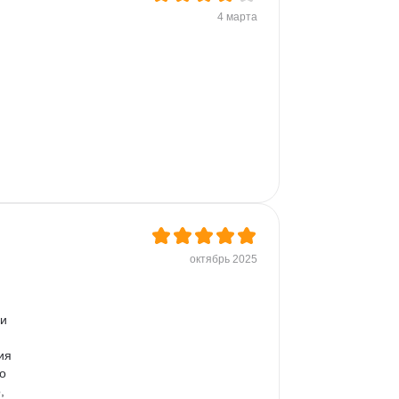
4 марта
 
октябрь 2025
и 
ия 
о 
, 