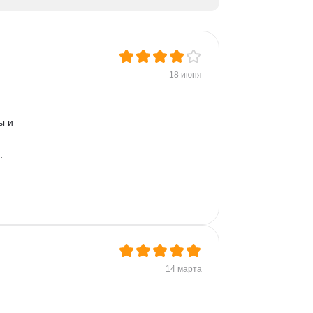
Mapreduce
Командная строка
18 июня
ы и 
. 
14 марта