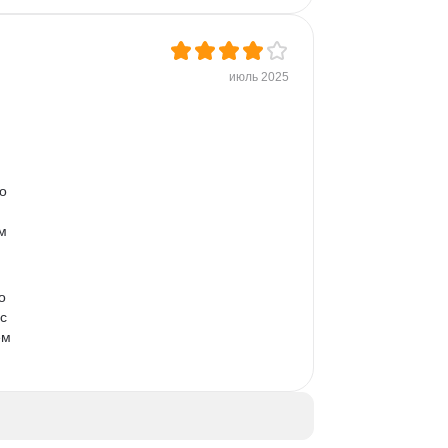
июль 2025
 
о 
 
м 
о 
с 
ем 