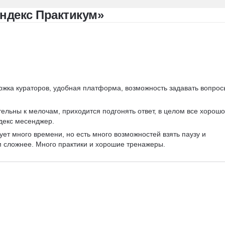
VS Code
Visual Studio
ндекс Практикум»
Bash
Linux
ER-диаграммы
Базы данных
FastAPI
CRUD
Жизненный цикл ПО
Agile
Scrum
Waterfall
ржка кураторов, удобная платформа, возможность задавать вопрос
ельны к мелочам, приходится подгонять ответ, в целом все хорошо
декс месенджер.
ует много времени, но есть много возможностей взять паузу и 
м сложнее. Много практики и хорошие тренажеры.