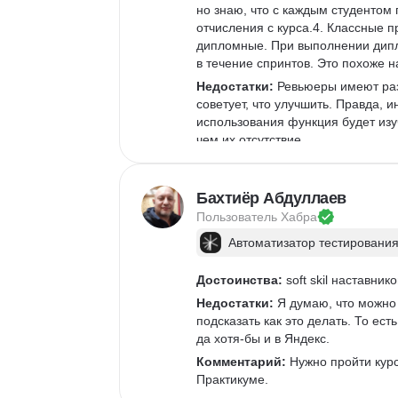
но знаю, что с каждым студентом
отчисления с курса.4. Классные 
дипломные. При выполнении дипл
в течение спринтов. Это похоже н
Недостатки:
 Ревьюеры имеют раз
советует, что улучшить. Правда,
использования функция будет изу
чем их отсутствие. 
Комментарий:
 Без умения приме
API и DevTools.Также не нужно ж
Бахтиёр Абдуллаев
будет достаточно, чтобы работать
самостоятельному поиску информ
Пользователь 
Хабра
Автоматизатор тестирования
Достоинства:
 soft skil наставни
Недостатки:
 Я думаю, что можно 
подсказать как это делать. То ест
да хотя-бы и в Яндекс.
Комментарий:
 Нужно пройти курс
Практикуме.