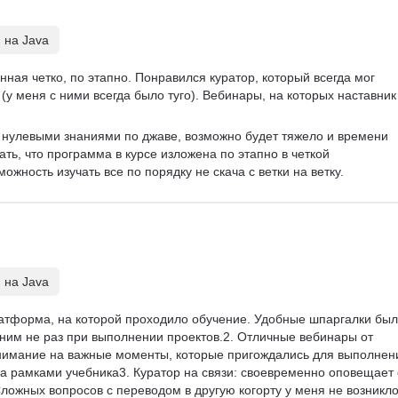
 на Java
ная четко, по этапно. Понравился куратор, который всегда мог 
(у меня с ними всегда было туго). Вебинары, на которых наставник
с нулевыми знаниями по джаве, возможно будет тяжело и времени 
ать, что программа в курсе изложена по этапно в четкой 
ожность изучать все по порядку не скача с ветки на ветку. 
 на Java
латформа, на которой проходило обучение. Удобные шпаргалки был
 ним не раз при выполнении проектов.2. Отличные вебинары от 
внимание на важные моменты, которые пригождались для выполнен
за рамками учебника3. Куратор на связи: своевременно оповещает 
ложных вопросов с переводом в другую когорту у меня не возникло